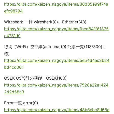
https://qiita.com/kaizen_nagoya/items/88d35e99f74a
efc98794
Wireshark 一覧 wireshark(0)、Ethernet(48)
https://qiita.com/kaizen_nagoya/items/fbed841f61875
c4731d0
線網（Wi-Fi）空中線(antenna)(0) 記事一覧(118/300目
標)
https://qiita.com/kaizen_nagoya/items/5e5464ac2b24
bd4cd001
OSEK OS設計の基礎 OSEK(100)
https://qiita.com/kaizen_nagoya/items/7528a22a1424
2d2d58a3
Error一覧 error(0)
https://qiita.com/kaizen_nagoya/items/48b6cbc8d68e