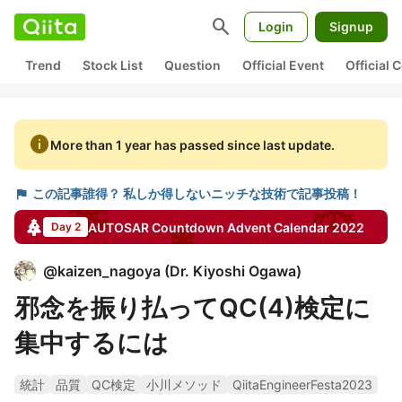
search
Login
Signup
Trend
Stock List
Question
Official Event
Official
info
More than 1 year has passed since last update.
flag
この記事誰得？ 私しか得しないニッチな技術で記事投稿！
AUTOSAR Countdown
Advent Calendar
2022
Day 2
@
kaizen_nagoya
(
Dr. Kiyoshi Ogawa
)
邪念を振り払ってQC(4)検定に
集中するには
統計
品質
QC検定
小川メソッド
QiitaEngineerFesta2023