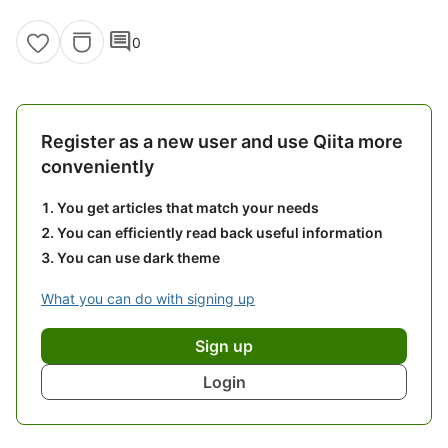
comment
0
Register as a new user and use Qiita more
conveniently
You get articles that match your needs
You can efficiently read back useful information
You can use dark theme
What you can do with signing up
Sign up
Login