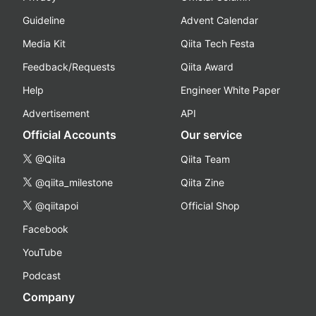
Guideline
Advent Calendar
Media Kit
Qiita Tech Festa
Feedback/Requests
Qiita Award
Help
Engineer White Paper
Advertisement
API
Official Accounts
Our service
@Qiita
Qiita Team
@qiita_milestone
Qiita Zine
@qiitapoi
Official Shop
Facebook
YouTube
Podcast
Company