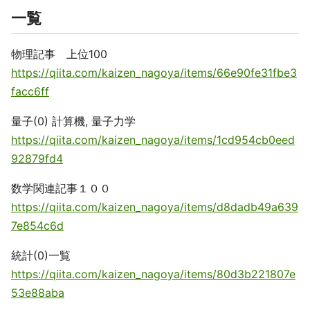
一覧
物理記事 上位100
https://qiita.com/kaizen_nagoya/items/66e90fe31fbe3
facc6ff
量子(0) 計算機, 量子力学
https://qiita.com/kaizen_nagoya/items/1cd954cb0eed
92879fd4
数学関連記事１００
https://qiita.com/kaizen_nagoya/items/d8dadb49a639
7e854c6d
統計(0)一覧
https://qiita.com/kaizen_nagoya/items/80d3b221807e
53e88aba