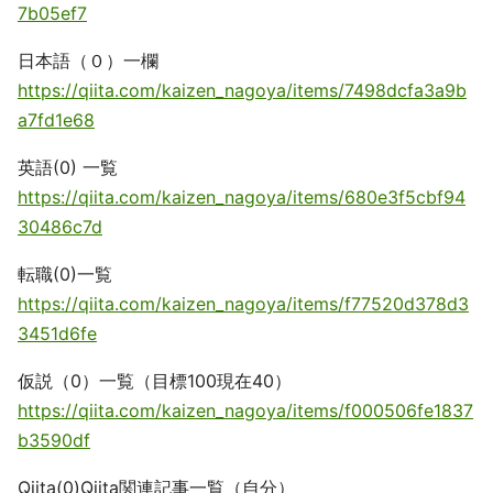
7b05ef7
日本語（０）一欄
https://qiita.com/kaizen_nagoya/items/7498dcfa3a9b
a7fd1e68
英語(0) 一覧
https://qiita.com/kaizen_nagoya/items/680e3f5cbf94
30486c7d
転職(0)一覧
https://qiita.com/kaizen_nagoya/items/f77520d378d3
3451d6fe
仮説（0）一覧（目標100現在40）
https://qiita.com/kaizen_nagoya/items/f000506fe1837
b3590df
Qiita(0)Qiita関連記事一覧（自分）