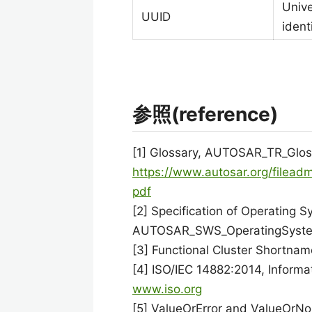
Unive
UUID
ident
参照(reference)
[1] Glossary, AUTOSAR_TR_Glos
https://www.autosar.org/filea
pdf
[2] Specification of Operating S
AUTOSAR_SWS_OperatingSyste
[3] Functional Cluster Shortn
[4] ISO/IEC 14882:2014, Inform
www.iso.org
[5] ValueOrError and ValueOrN