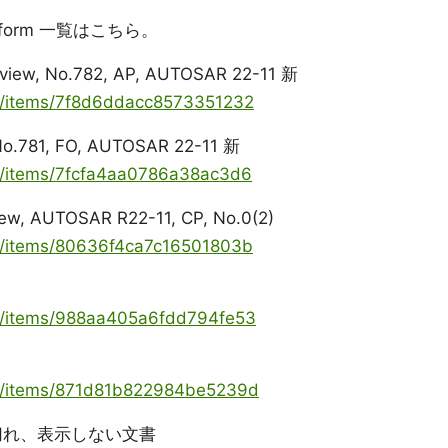
Platform 一覧はこちら。
rview, No.782, AP, AUTOSAR 22-11 新
ya/items/7f8d6ddacc8573351232
No.781, FO, AUTOSAR 22-11 新
ya/items/7fcfa4aa0786a38ac3d6
iew, AUTOSAR R22-11, CP, No.0(2)
ya/items/80636f4ca7c16501803b
ya/items/988aa405a6fdd794fe53
oya/items/871d81b822984be5239d
ク切れ、表示しない文書