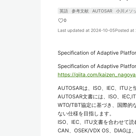
英語
参考文献
AUTOSAR
小川メソ
0
Last updated at
2024-10-05
Posted at
Specification of Adaptive Plat
Specification of Adaptive Plat
https://qiita.com/kaizen_nago
AUTOSARは、ISO、IEC、I
AUTOSAR文書には、ISO、IE
WTO/TBT協定に基づき、国際
ない仕様を目指します。
ISO、IEC、ITU文書を合わ
CAN、OSEK/VDX OS、DI