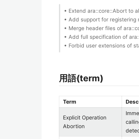
• Extend ara::core::Abort to 
• Add support for registering
• Merge header files of ara::c
• Add full specification of ara
• Forbid user extensions of
用語(term)
Term
Desc
Immed
Explicit Operation
calli
Abortion
detec