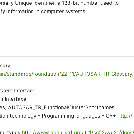
rsally Unique Identifier, a 128-bit number used to
ify information in computer systems
sary
dmin/standards/foundation/22-11/AUTOSAR_TR_Glossary.
ystem Interface,
mInterface
ames, AUTOSAR_TR_FunctionalClusterShortnames
ation technology – Programming languages – C++
http://
one types
http://www.open-std.org/jtc1/sc22/wg21/docs