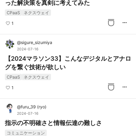
った解決策を真剣に考えてみた
CPaaS
ネクスウェイ
more_horiz
1
@
sigure_sizumiya
2024-07-16
【2024マラソン33】こんなデジタルとアナロ
グを繋ぐ技術が欲しい
CPaaS
ネクスウェイ
more_horiz
1
@
furu_39
(
ryo
)
2024-07-16
指示の不明確さと情報伝達の難しさ
コミュニケーション