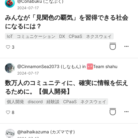
@
Conabuku
(
こなぶく
)
2024-07-17
みんなが「見聞色の覇気」を習得できる社会
になるには？
IoT
コミュニケーション
DX
CPaaS
ネクスウェイ
more_horiz
3
@
CinnamonSea2073
(
しなもん
)
in
Team shahu
2024-07-17
数万人のコミュニティに、確実に情報を伝え
るために。【個人開発】
個人開発
discord
経験談
CPaaS
ネクスウェイ
more_horiz
8
@
haihaikazuma
(
カズマです
)