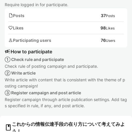
Require logged in for participate.
note
Posts
37
Posts
favorite
Likes
98
Likes
person
Participating users
76
Users
campaign
How to participate
① Check rule and participate
Check rule of posting campaign and participate.
② Write article
Write article with content that is consistent with the theme of p
osting campaign!
③ Register campaign and post article
Register campaign through article publication settings. Add tag
s specified in rule, if any, and post article.
これからの情報伝達手段の在り方について考えてみよ
book
う！