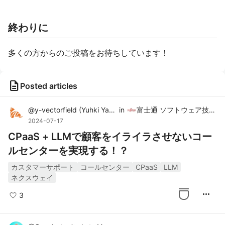
終わりに
多くの方からのご投稿をお待ちしています！
description
Posted articles
@
y-vectorfield
(
Yuhki Yano
)
in
富士通 ソフトウェア技術者コミュニティ
2024-07-17
CPaaS + LLMで顧客をイライラさせないコー
ルセンターを実現する！？
カスタマーサポート
コールセンター
CPaaS
LLM
ネクスウェイ
more_horiz
3