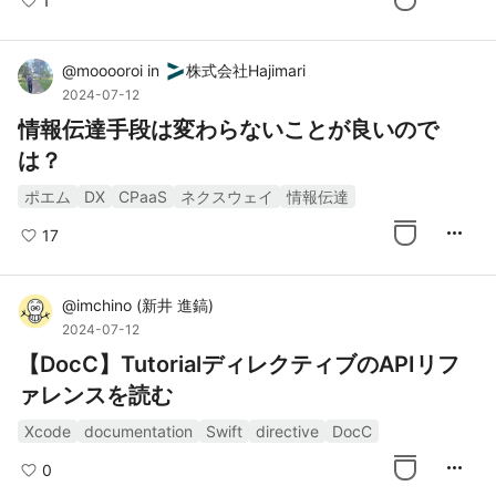
1
@
mooooroi
in
株式会社Hajimari
2024-07-12
情報伝達手段は変わらないことが良いので
は？
ポエム
DX
CPaaS
ネクスウェイ
情報伝達
more_horiz
17
@
imchino
(
新井 進鎬
)
2024-07-12
【DocC】TutorialディレクティブのAPIリフ
ァレンスを読む
Xcode
documentation
Swift
directive
DocC
more_horiz
0