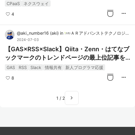
グ再考
CPaaS
ネクスウェイ
more_horiz
4
@
aki_number16
(
aki
)
in
ＡＲアドバンストテクノロジ株式会社（ARI）
2024-07-03
【GAS×RSS×Slack】Qiita・Zenn・はてなブ
ックマークのトレンドページの最上位記事をS
lackに通知する
GAS
RSS
Slack
情報共有
新人プログラマ応援
more_horiz
8
navigate_next
1
/
2