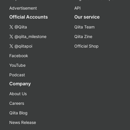
Advertisement
API
Official Accounts
Our service
@Qiita
Qiita Team
@qiita_milestone
Qiita Zine
@qiitapoi
Official Shop
Facebook
YouTube
Podcast
Company
About Us
Careers
Qiita Blog
News Release