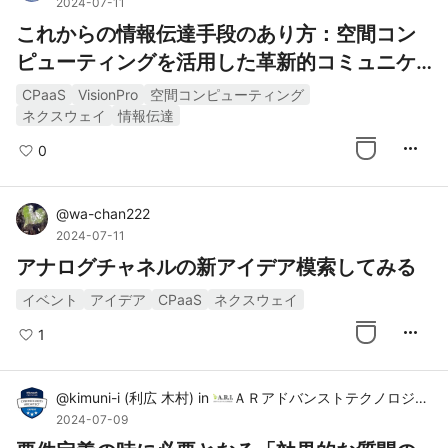
2024-07-11
これからの情報伝達手段のあり方：空間コン
ピューティングを活用した革新的コミュニケ
ーション
CPaaS
VisionPro
空間コンピューティング
ネクスウェイ
情報伝達
more_horiz
0
@
wa-chan222
2024-07-11
アナログチャネルの新アイデア模索してみる
イベント
アイデア
CPaaS
ネクスウェイ
more_horiz
1
@
kimuni-i
(
利広 木村
)
in
ＡＲアドバンストテクノロジ株式会社（ARI）
2024-07-09