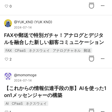
more_horiz
0
@
YUK_KND
(
YUK KND
)
2024-07-14
FAXや郵送で特別ガチャ！アナログとデジタ
ルを融合した新しい顧客コミュニケーション
FAX
CPaaS
ネクスウェイ
アナログチャネル
郵送
more_horiz
2
@
momomoge
2024-07-14
【これからの情報伝達手段の形】AIを使った1
on1メッセンジャーの構築
AI
CPaaS
ネクスウェイ
more_horiz