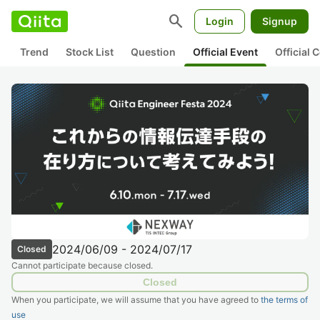
search
Login
Signup
Trend
Stock List
Question
Official Event
Official
2024/06/09 - 2024/07/17
Closed
Cannot participate because closed.
Closed
When you participate, we will assume that you have agreed to
the terms of
use