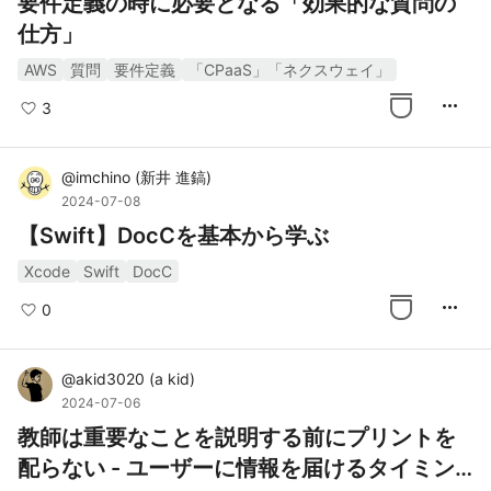
要件定義の時に必要となる「効果的な質問の
仕方」
AWS
質問
要件定義
「CPaaS」「ネクスウェイ」
more_horiz
3
@
imchino
(
新井 進鎬
)
2024-07-08
【Swift】DocCを基本から学ぶ
Xcode
Swift
DocC
more_horiz
0
@
akid3020
(
a kid
)
2024-07-06
教師は重要なことを説明する前にプリントを
配らない - ユーザーに情報を届けるタイミン