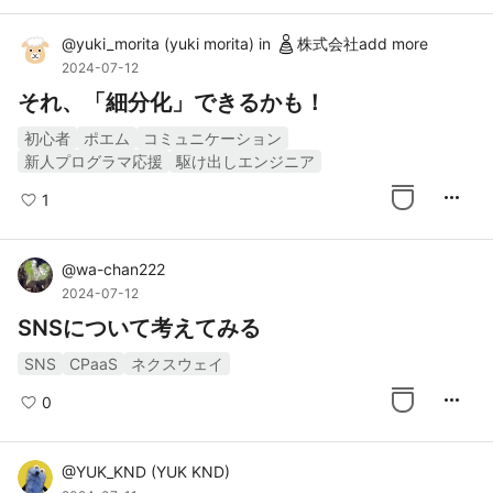
@
yuki_morita
(
yuki morita
)
in
株式会社add more
2024-07-12
それ、「細分化」できるかも！
初心者
ポエム
コミュニケーション
新人プログラマ応援
駆け出しエンジニア
more_horiz
1
@
wa-chan222
2024-07-12
SNSについて考えてみる
SNS
CPaaS
ネクスウェイ
more_horiz
0
@
YUK_KND
(
YUK KND
)