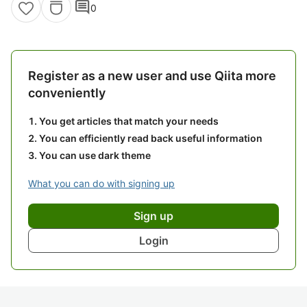
comment
0
Register as a new user and use Qiita more
conveniently
You get articles that match your needs
You can efficiently read back useful information
You can use dark theme
What you can do with signing up
Sign up
Login