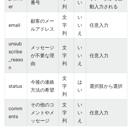
番号
い
er
列
動入力される
文
い
顧客のメー
email
字
い
任意入力
ルアドレス
列
え
unsub
メッセージ
文
い
scribe
が不要な理
字
い
任意入力
_reaso
由
列
え
n
文
今後の連絡
は
status
字
選択肢から選択
方法の希望
い
列
その他のコ
文
い
comm
メントやメ
字
い
任意入力
ents
ッセージ
列
え