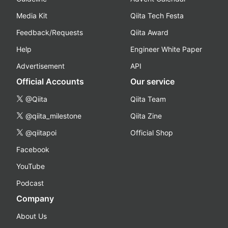
Media Kit
Qiita Tech Festa
Feedback/Requests
Qiita Award
Help
Engineer White Paper
Advertisement
API
Official Accounts
Our service
@Qiita
Qiita Team
@qiita_milestone
Qiita Zine
@qiitapoi
Official Shop
Facebook
YouTube
Podcast
Company
About Us