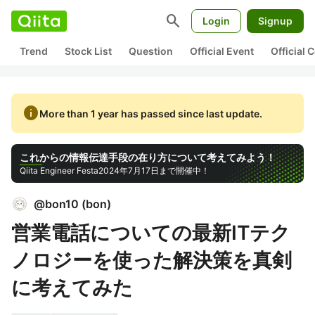
search
Login
Signup
Trend
Stock List
Question
Official Event
Official
info
More than 1 year has passed since last update.
これからの情報伝達手段の在り方について考えてみよう！
Qiita Engineer Festa
2024年7月17日まで開催中！
@
bon10
(
bon
)
営業電話についての最新ITテク
ノロジーを使った解決策を真剣
に考えてみた