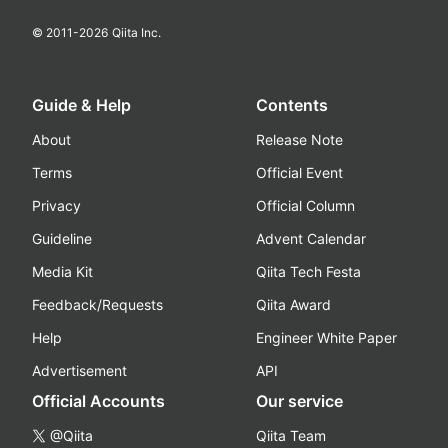
© 2011-
2026
Qiita Inc.
Guide & Help
Contents
About
Release Note
Terms
Official Event
Privacy
Official Column
Guideline
Advent Calendar
Media Kit
Qiita Tech Festa
Feedback/Requests
Qiita Award
Help
Engineer White Paper
Advertisement
API
Official Accounts
Our service
@Qiita
Qiita Team