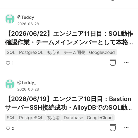
@
Teddy_
2026-06-28
【2026/06/22】エンジニア11日目：SQL動作
確認作業・チームメインメンバーとして本格
始動
SQL
PostgreSQL
初心者
チーム開発
GoogleCloud
more_horiz
1
@
Teddy_
2026-06-28
【2026/06/19】エンジニア10日目：Bastion
サーバーSSH接続成功・AlloyDBでのSQL動作
確認
SQL
PostgreSQL
初心者
Database
GoogleCloud
more_horiz
0