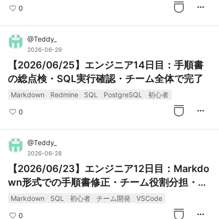
more_horiz
0
@
Teddy_
2026-06-29
【2026/06/25】エンジニア14日目：手順書
の総点検・SQL実行確認・チーム全体で完了
Markdown
Redmine
SQL
PostgreSQL
初心者
more_horiz
0
@
Teddy_
2026-06-28
【2026/06/23】エンジニア12日目：Markdo
wn形式での手順書修正・チーム役割分担・初
残業
Markdown
SQL
初心者
チーム開発
VSCode
more_horiz
0