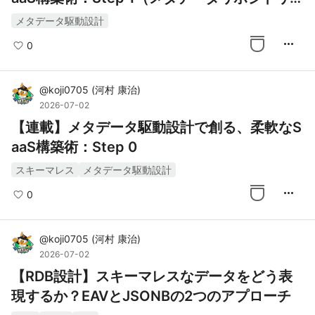
構築）
メタデータ駆動設計
more_horiz
0
@
koji0705
(
河村 康治
)
2026-07-02
【連載】メタデータ駆動設計で創る、柔軟なS
aaS構築術：Step 0
スキーマレス
メタデータ駆動設計
more_horiz
0
@
koji0705
(
河村 康治
)
2026-07-02
【RDB設計】スキーマレスなデータをどう表
現するか？EAVとJSONBの2つのアプローチ