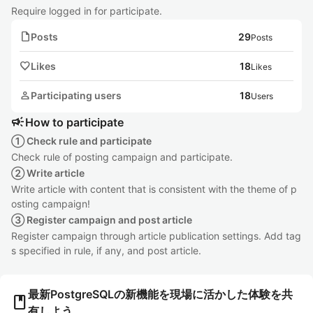
Require logged in for participate.
note
Posts
29
Posts
favorite
Likes
18
Likes
person
Participating users
18
Users
campaign
How to participate
① Check rule and participate
Check rule of posting campaign and participate.
② Write article
Write article with content that is consistent with the theme of p
osting campaign!
③ Register campaign and post article
Register campaign through article publication settings. Add tag
s specified in rule, if any, and post article.
最新PostgreSQLの新機能を現場に活かした体験を共
book
有しよう