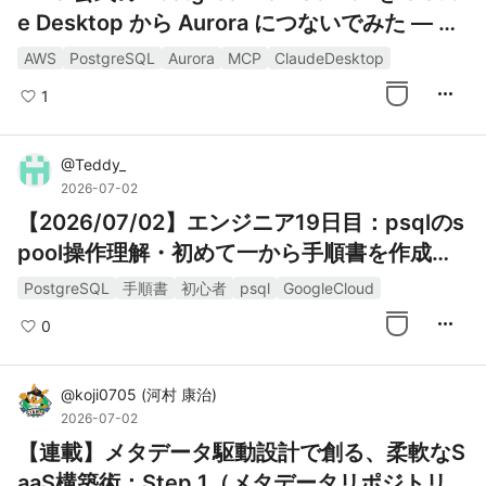
e Desktop から Aurora につないでみた — Da
ta API と直接接続を同一クラスタで比較
AWS
PostgreSQL
Aurora
MCP
ClaudeDesktop
more_horiz
1
@
Teddy_
2026-07-02
【2026/07/02】エンジニア19日目：psqlのs
pool操作理解・初めて一から手順書を作成し
た話
PostgreSQL
手順書
初心者
psql
GoogleCloud
more_horiz
0
@
koji0705
(
河村 康治
)
2026-07-02
【連載】メタデータ駆動設計で創る、柔軟なS
aaS構築術：Step 1（メタデータリポジトリの