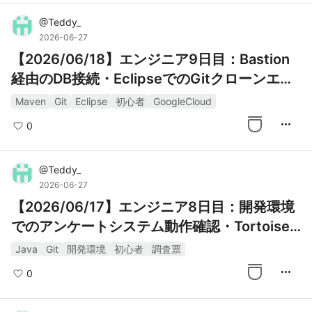
@
Teddy_
2026-06-27
【2026/06/18】エンジニア9日目：Bastion
経由のDB接続・EclipseでのGitクローンエラ
ー対応・手順書修正
Maven
Git
Eclipse
初心者
GoogleCloud
more_horiz
0
@
Teddy_
2026-06-27
【2026/06/17】エンジニア8日目：開発環境
でのアンケートシステム動作確認・TortoiseG
it導入
Java
Git
開発環境
初心者
調査票
more_horiz
0