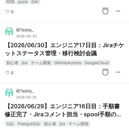
RDB
jsonb
EAV
more_horiz
0
@
Teddy_
2026-06-30
【2026/06/30】エンジニア17日目：Jiraチケ
ットステータス管理・移行検討会議
初心者
jira
チーム開発
GitHubActions
GoogleCloud
more_horiz
0
@
Teddy_
2026-06-29
【2026/06/29】エンジニア16日目：手順書
修正完了・Jiraコメント担当・spool手順の学
習
SQL
PostgreSQL
初心者
jira
チーム開発