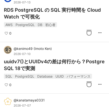
2026-07-13
RDS PostgreSQL の SQL 実行時間を Cloud
Watch で可視化
AWS
PostgreSQL
DB
初心者
more_horiz
0
@
kenimo49
(
Imoto Ken
)
2026-07-10
uuidv7()とUUIDv4の差は何行から？Postgre
SQL 18で実測
SQL
PostgreSQL
Database
UUID
パフォーマンス
more_horiz
0
@
kanatamaya0331
2026-07-07