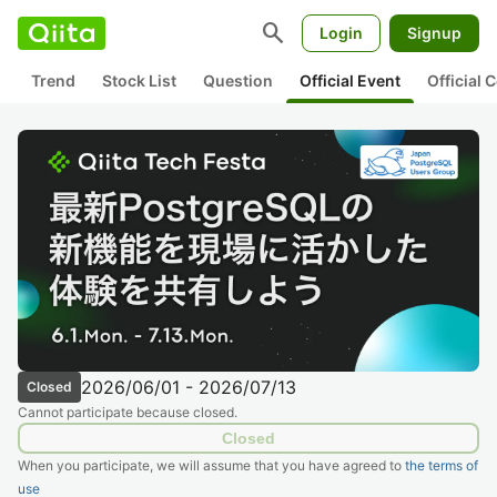
search
Login
Signup
Trend
Stock List
Question
Official Event
Official
2026/06/01 - 2026/07/13
Closed
Cannot participate because closed.
Closed
When you participate, we will assume that you have agreed to
the terms of
use