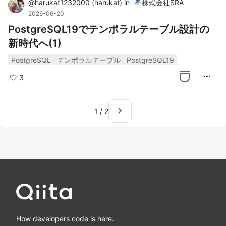
@
harukat1232000
(
harukat
)
in
株式会社SRA
2026-06-20
PostgreSQL19でテンポラルテーブル設計の
新時代へ(1)
PostgreSQL
テンポラルテーブル
PostgreSQL19
more_horiz
3
navigate_next
1
/
2
How developers code is here.