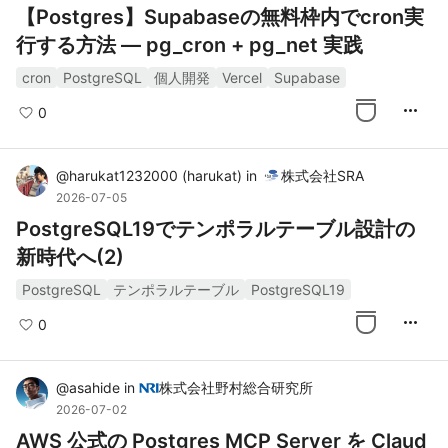
【Postgres】Supabaseの無料枠内でcron実
行する方法 — pg_cron + pg_net 実践
cron
PostgreSQL
個人開発
Vercel
Supabase
more_horiz
0
@
harukat1232000
(
harukat
)
in
株式会社SRA
2026-07-05
PostgreSQL19でテンポラルテーブル設計の
新時代へ(2)
PostgreSQL
テンポラルテーブル
PostgreSQL19
more_horiz
0
@
asahide
in
株式会社野村総合研究所
2026-07-02
AWS 公式の Postgres MCP Server を Claud