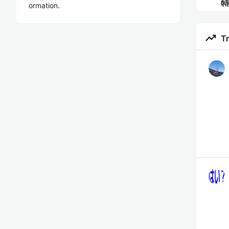
特
ormation.
trending_up
T