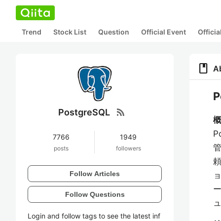
Trend
Stock List
Question
Official Event
Offici
book
A
rss_feed
PostgreSQL
概
P
7766
1949
posts
followers
頼
Follow Articles
Follow Questions
Login and follow tags to see the latest inf