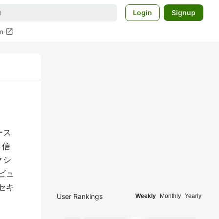
Login
Signup
open_in_new
m
ース
、信
クシ
ビュ
セキ
User Rankings
Weekly
Monthly
Yearly