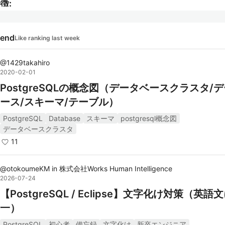
徴:
標準準拠:
rend
Like ranking last week
PostgreSQLはANSI SQLの標準に準拠しており、一
あるSQLクエリを実行できます。これにより、他のSQ
@
1429takahiro
ースのデータベースからの移行が容易です。
2020-02-01
高度なデータ型サポート:
PostgreSQLの概念図（データベースクラスタ/
テキスト、数値、日付時刻、バイナリデータに加え、
ース/スキーマ/テーブル）
列、JSON、XML、ハッシュ、範囲などの高度なデー
PostgreSQL
Database
スキーマ
postgresql概念図
をサポートしています。
データベースクラスタ
拡張可能性:
11
ユーザー定義関数（UDF）、データ型、演算子、イン
クスメソッド、外部データラッパー（FDW）などを追
@
otokoumeKM
in
株式会社Works Human Intelligence
2026-07-24
き、データベースの機能を自由に拡張できます。
【PostgreSQL / Eclipse】文字化け対策（英語
並列処理とパフォーマンス:
一）
クエリの並列処理、マルチコアプロセッサの活用、自
キューム機能など、パフォーマンスを最適化するため
PostgreSQL
初心者
備忘録
文字化け
新卒エンジニア