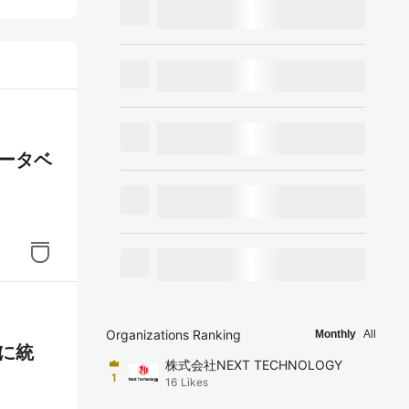
貫性の
Lベ
データベ
配
タ型
デッ
加で
Organizations Ranking
Monthly
All
文に統
株式会社NEXT TECHNOLOGY
動バ
1
16
Likes
の多