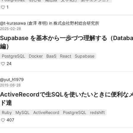
くの機能が提供されています。
1
ACID特性とMVCC:
@
t-kurasawa
トランザクションの完全性を保証するためのACID特性
(
倉澤 孝明
)
in
株式会社野村総合研究所
2025-02-28
omicity, Consistency, Isolation, Durability）と、
Supabase を基本から一歩づつ理解する（Databa
ジョン同時実行制御（MVCC）をサポートしています
編）
セキュリティ:
PostgreSQL
Docker
BaaS
React
Supabase
役割ベースのアクセス制御（RBAC）、行レベルセキ
24
ティ、SSL/TLSによる通信の暗号化、監査機能など
なセキュリティ機能を提供しています。
@
yut_h1979
リカバリとバックアップ:
2015-06-28
ポイントインタイムリカバリ（PITR）、ストリーミ
ActiveRecordで生SQLを使いたいときに便利な
プリケーション、ロジカルレプリケーションなどのバ
ド達
アップとリカバリ機能が充実しています。
Ruby
MySQL
ActiveRecord
PostgreSQL
redshift
407
リファレンス