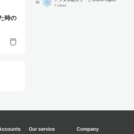
10
1
Likes
した時の
 Accounts
Our service
Company