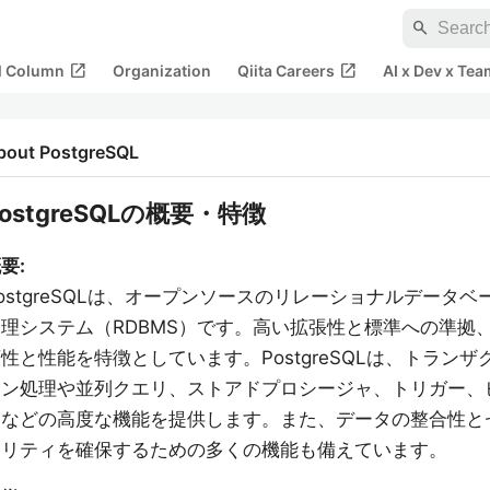
search
open_in_new
open_in_new
al Column
Organization
Qiita Careers
AI x Dev x Tea
bout PostgreSQL
PostgreSQLの概要・特徴
要:
ostgreSQLは、オープンソースのリレーショナルデータベ
管理システム（RDBMS）です。高い拡張性と標準への準拠
性と性能を特徴としています。PostgreSQLは、トランザ
ョン処理や並列クエリ、ストアドプロシージャ、トリガー、
ーなどの高度な機能を提供します。また、データの整合性と
ュリティを確保するための多くの機能も備えています。