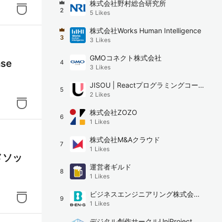
株式会社野村総合研究所
2
5
Likes
株式会社Works Human Intelligence
3
（At
3
Likes
複数バー
GMOコネクト株式会社
se
4
。
3
Likes
JISOU | Reactプログラミングコーチ
5
ュリ
2
Likes
ング
、高度
株式会社ZOZO
6
1
Likes
株式会社M&Aクラウド
7
ングレ
1
Likes
メソッ
ック
運営者ギルド
8
1
Likes
ビジネスエンジニアリング株式会社
9
1
Likes
(B-EN-G)
デジタル創作サークルUniProject