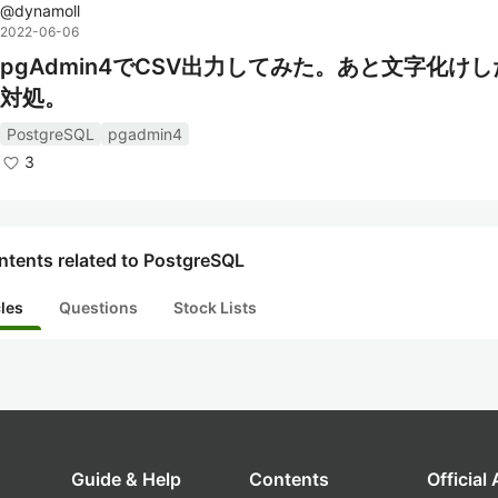
@
dynamoll
公式サイト:
2022-06-06
pgAdmin4でCSV出力してみた。あと文字化け
PostgreSQL
対処。
ドキュメント:
PostgreSQL Documentation
PostgreSQL
pgadmin4
ダウンロード:
3
PostgreSQL Download
オンラインチュートリアル:
PostgreSQL Tutorial
ntents related to PostgreSQL
PostgreSQL Exercises
cles
Questions
Stock Lists
コミュニティとサポート:
PostgreSQL Forums
Stack Overflow PostgreSQL Tag
PostgreSQL Mailing Lists
Guide & Help
Contents
Official
関連タグ