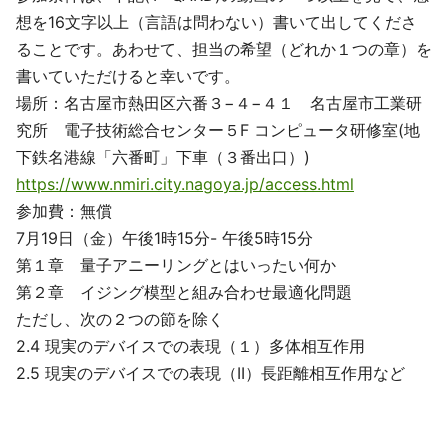
想を16文字以上（言語は問わない）書いて出してくださ
ることです。あわせて、担当の希望（どれか１つの章）を
書いていただけると幸いです。
場所：名古屋市熱田区六番３−４−４１ 名古屋市工業研
究所 電子技術総合センター５F コンピュータ研修室(地
下鉄名港線「六番町」下車（３番出口）)
https://www.nmiri.city.nagoya.jp/access.html
参加費：無償
7月19日（金）午後1時15分- 午後5時15分
第１章 量子アニーリングとはいったい何か
第２章 イジング模型と組み合わせ最適化問題
ただし、次の２つの節を除く
2.4 現実のデバイスでの表現（１）多体相互作用
2.5 現実のデバイスでの表現（II）長距離相互作用など