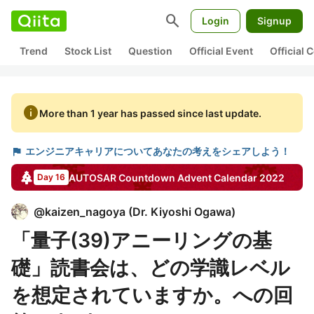
search
Login
Signup
Trend
Stock List
Question
Official Event
Official
info
More than 1 year has passed since last update.
flag
エンジニアキャリアについてあなたの考えをシェアしよう！
AUTOSAR Countdown
Advent Calendar
2022
Day 16
@
kaizen_nagoya
(
Dr. Kiyoshi Ogawa
)
「量子(39)アニーリングの基
礎」読書会は、どの学識レベル
を想定されていますか。への回