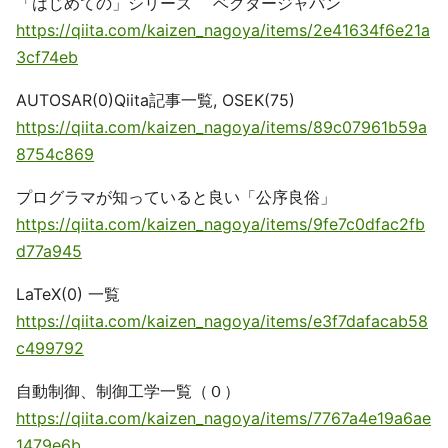
「はじめての」シリーズ ベクタージャパン
https://qiita.com/kaizen_nagoya/items/2e41634f6e21a
3cf74eb
AUTOSAR(0)Qiita記事一覧, OSEK(75)
https://qiita.com/kaizen_nagoya/items/89c07961b59a
8754c869
プログラマが知っていると良い「公序良俗」
https://qiita.com/kaizen_nagoya/items/9fe7c0dfac2fb
d77a945
LaTeX(0) 一覧
https://qiita.com/kaizen_nagoya/items/e3f7dafacab58
c499792
自動制御、制御工学一覧（０）
https://qiita.com/kaizen_nagoya/items/7767a4e19a6ae
1479e6b