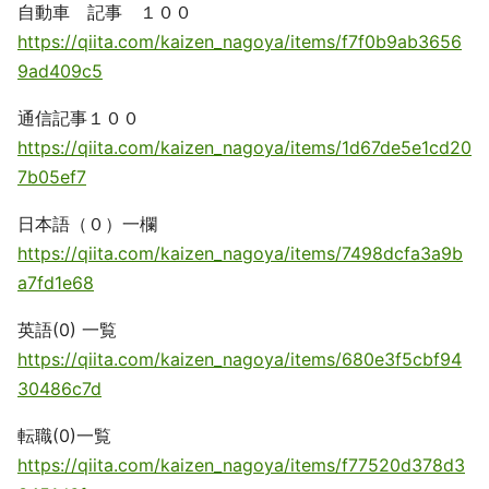
自動車 記事 １００
https://qiita.com/kaizen_nagoya/items/f7f0b9ab3656
9ad409c5
通信記事１００
https://qiita.com/kaizen_nagoya/items/1d67de5e1cd20
7b05ef7
日本語（０）一欄
https://qiita.com/kaizen_nagoya/items/7498dcfa3a9b
a7fd1e68
英語(0) 一覧
https://qiita.com/kaizen_nagoya/items/680e3f5cbf94
30486c7d
転職(0)一覧
https://qiita.com/kaizen_nagoya/items/f77520d378d3