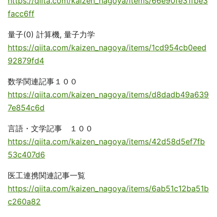
https://qiita.com/kaizen_nagoya/items/66e90fe31fbe3
facc6ff
量子(0) 計算機, 量子力学
https://qiita.com/kaizen_nagoya/items/1cd954cb0eed
92879fd4
数学関連記事１００
https://qiita.com/kaizen_nagoya/items/d8dadb49a639
7e854c6d
言語・文学記事 １００
https://qiita.com/kaizen_nagoya/items/42d58d5ef7fb
53c407d6
医工連携関連記事一覧
https://qiita.com/kaizen_nagoya/items/6ab51c12ba51b
c260a82