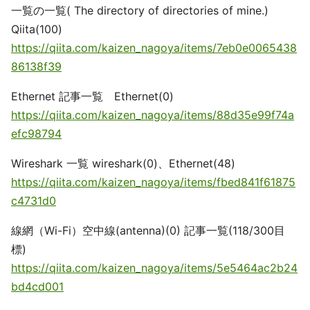
一覧の一覧( The directory of directories of mine.)
Qiita(100)
https://qiita.com/kaizen_nagoya/items/7eb0e0065438
86138f39
Ethernet 記事一覧 Ethernet(0)
https://qiita.com/kaizen_nagoya/items/88d35e99f74a
efc98794
Wireshark 一覧 wireshark(0)、Ethernet(48)
https://qiita.com/kaizen_nagoya/items/fbed841f61875
c4731d0
線網（Wi-Fi）空中線(antenna)(0) 記事一覧(118/300目
標)
https://qiita.com/kaizen_nagoya/items/5e5464ac2b24
bd4cd001