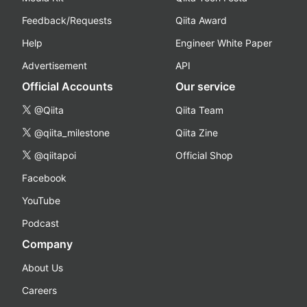
Feedback/Requests
Qiita Award
Help
Engineer White Paper
Advertisement
API
Official Accounts
Our service
@Qiita
Qiita Team
@qiita_milestone
Qiita Zine
@qiitapoi
Official Shop
Facebook
YouTube
Podcast
Company
About Us
Careers