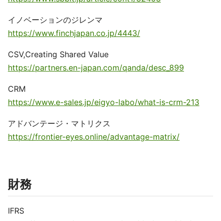
イノベーションのジレンマ
https://www.finchjapan.co.jp/4443/
CSV,Creating Shared Value
https://partners.en-japan.com/qanda/desc_899
CRM
https://www.e-sales.jp/eigyo-labo/what-is-crm-213
アドバンテージ・マトリクス
https://frontier-eyes.online/advantage-matrix/
財務
IFRS