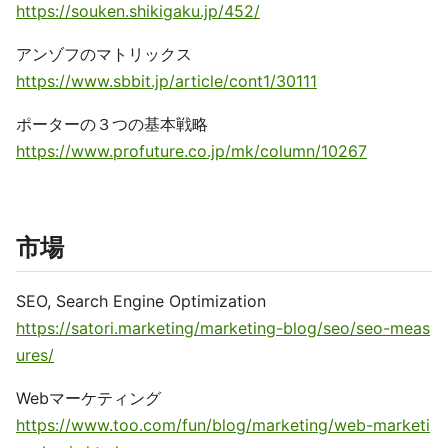
https://souken.shikigaku.jp/452/
アンゾフのマトリックス
https://www.sbbit.jp/article/cont1/30111
ポーターの３つの基本戦略
https://www.profuture.co.jp/mk/column/10267
市場
SEO, Search Engine Optimization
https://satori.marketing/marketing-blog/seo/seo-meas
ures/
Webマーケティング
https://www.too.com/fun/blog/marketing/web-marketi