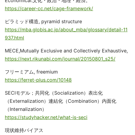
Economical.文化・政治・地理・経済。
https://career-cc.net/cage-framework/
ピラミッド構造, pyramid structure
https://mba.globis.ac.jp/about_mba/glossary/detail-11
937.html
MECE,Mutually Exclusive and Collectively Exhaustive,
https://next.rikunabi.com/journal/20150801_s25/
フリーミアム, freemium
https://ferret-plus.com/10148
SECIモデル；共同化（Socialization）表出化
（Externalization）連結化（Combination）内面化
（Internalization）
https://studyhacker.net/what-is-seci
現状維持バイアス