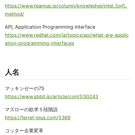
https://www.teamup.jp/column/knowledge/intel_1on1_
method/
API, Application Programming Interface
https://www.redhat.com/ja/topics/api/what-are-applic
ation-programming-interfaces
人名
マッキンゼーの7S
https://www.sbbit.jp/article/cont1/30243
マズローの欲求５段階説
https://ferret-plus.com/5369
コッター企業変革