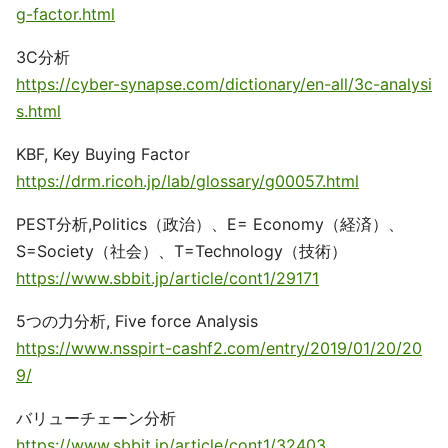
g-factor.html
3C分析
https://cyber-synapse.com/dictionary/en-all/3c-analysi
s.html
KBF, Key Buying Factor
https://drm.ricoh.jp/lab/glossary/g00057.html
PEST分析,Politics（政治）、E= Economy（経済）、
S=Society（社会）、T=Technology（技術）
https://www.sbbit.jp/article/cont1/29171
5つの力分析, Five force Analysis
https://www.nsspirt-cashf2.com/entry/2019/01/20/20
9/
バリューチェーン分析
https://www.sbbit.jp/article/cont1/32403