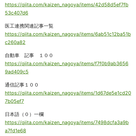
https://qiita.com/kaizen_nagoya/items/42d58d5ef7fb
53c407d6
医工連携関連記事一覧
https://qiita.com/kaizen_nagoya/items/6ab51c12ba51b
c260a82
自動車 記事 １００
https://qiita.com/kaizen_nagoya/items/f7f0b9ab3656
9ad409c5
通信記事１００
https://qiita.com/kaizen_nagoya/items/1d67de5e1cd20
7b05ef7
日本語（０）一欄
https://qiita.com/kaizen_nagoya/items/7498dcfa3a9b
a7fd1e68