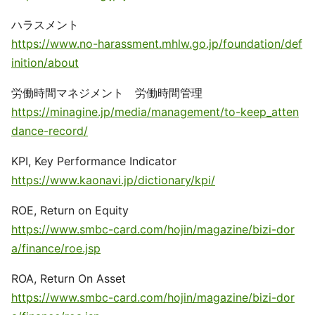
ハラスメント
https://www.no-harassment.mhlw.go.jp/foundation/def
inition/about
労働時間マネジメント 労働時間管理
https://minagine.jp/media/management/to-keep_atten
dance-record/
KPI, Key Performance Indicator
https://www.kaonavi.jp/dictionary/kpi/
ROE, Return on Equity
https://www.smbc-card.com/hojin/magazine/bizi-dor
a/finance/roe.jsp
ROA, Return On Asset
https://www.smbc-card.com/hojin/magazine/bizi-dor