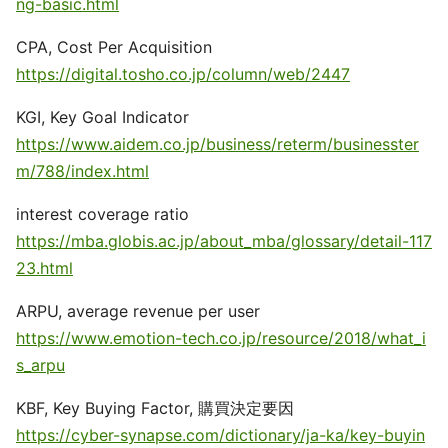
ng-basic.html
CPA, Cost Per Acquisition
https://digital.tosho.co.jp/column/web/2447
KGI, Key Goal Indicator
https://www.aidem.co.jp/business/reterm/businesster
m/788/index.html
interest coverage ratio
https://mba.globis.ac.jp/about_mba/glossary/detail-117
23.html
ARPU, average revenue per user
https://www.emotion-tech.co.jp/resource/2018/what_i
s_arpu
KBF, Key Buying Factor, 購買決定要因
https://cyber-synapse.com/dictionary/ja-ka/key-buyin