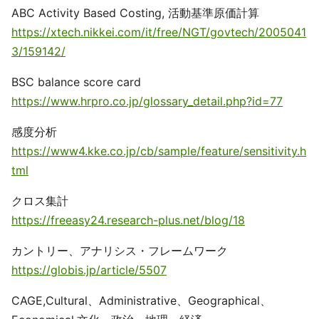
ABC Activity Based Costing, 活動基準原価計算
https://xtech.nikkei.com/it/free/NGT/govtech/2005041
3/159142/
BSC balance score card
https://www.hrpro.co.jp/glossary_detail.php?id=77
感度分析
https://www4.kke.co.jp/cb/sample/feature/sensitivity.h
tml
クロス集計
https://freeasy24.research-plus.net/blog/18
カントリー、アナリシス・フレームワーク
https://globis.jp/article/5507
CAGE,Cultural、Administrative、Geographical、