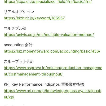
https://jicpa.or.jp/specialized_field/ifrs/basic/ifrs/
リアルオプション
https://bizhint.jp/keyword/185957
マルチプル法
https://univis.co.jp/ma/multiple-valuation-method/
accounting 会計
https://biz.moneyforward.com/accounting/basic/436/
スループット会計
https://www.asprova.jp/column/production-manageme
nt/costmanagement-throughput/
KPI, Key Performance Indicator, 重要業務指標
https://www.nri.com/jp/knowledge/glossary/lst/alphab
et/kpi