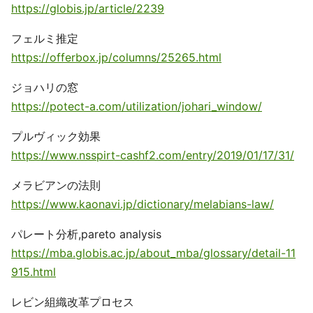
https://globis.jp/article/2239
フェルミ推定
https://offerbox.jp/columns/25265.html
ジョハリの窓
https://potect-a.com/utilization/johari_window/
プルヴィック効果
https://www.nsspirt-cashf2.com/entry/2019/01/17/31/
メラビアンの法則
https://www.kaonavi.jp/dictionary/melabians-law/
パレート分析,pareto analysis
https://mba.globis.ac.jp/about_mba/glossary/detail-11
915.html
レビン組織改革プロセス