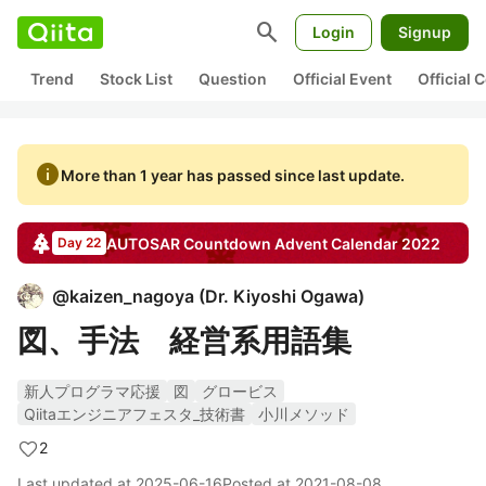
search
Login
Signup
Trend
Stock List
Question
Official Event
Official
info
More than 1 year has passed since last update.
AUTOSAR Countdown
Advent Calendar
2022
Day 22
@
kaizen_nagoya
(
Dr. Kiyoshi Ogawa
)
図、手法 経営系用語集
新人プログラマ応援
図
グロービス
Qiitaエンジニアフェスタ_技術書
小川メソッド
2
Last updated at
2025-06-16
Posted at
2021-08-08