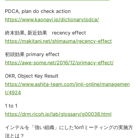
PDCA, plan do check action
https://www.kaonavi.jp/dictionary/pdca/
終末効果, 新近効果 recency effect
https://makitani.net/shimauma/recency-effect
初頭効果 primary effect
https://awe-some.net/2016/12/primacy-effect/
OKR, Object Key Result
https://www.ashita-team.com/jinji-online/managemen
t/4924
1 to 1
https://drm.ricoh.jp/lab/glossary/g00038.html
インテルを「強い組織」にした1on1ミーティングの実施方
法とは？