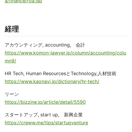
a/finance/roa.jsp
経理
アカウンティング, accounting, 会計
https://www.komon-lawyer.jp/column/accounting/colu
mn9/
HR Tech, Human ResourcesとTechnology,人材技術
https://www.kaonavi.jp/dictionary/hr-tech/
リーン
https://bizzine.jp/article/detail/5590
スタートアップ, start up, 新興企業
https://creww.me/tips/startupventure