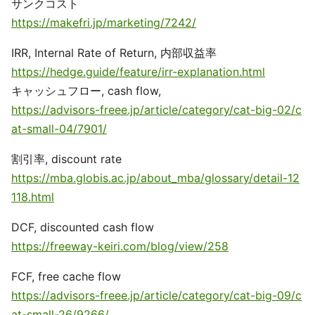
サンクコスト
https://makefri.jp/marketing/7242/
IRR, Internal Rate of Return, 内部収益率
https://hedge.guide/feature/irr-explanation.html
キャッシュフロー, cash flow,
https://advisors-freee.jp/article/category/cat-big-02/c
at-small-04/7901/
割引率, discount rate
https://mba.globis.ac.jp/about_mba/glossary/detail-12
118.html
DCF, discounted cash flow
https://freeway-keiri.com/blog/view/258
FCF, free cache flow
https://advisors-freee.jp/article/category/cat-big-09/c
at-small-26/9266/