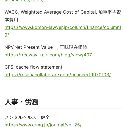
WACC, Weightted Average Cost of Capital, 加重平均資
本費用
https://www.komon-lawyer.jp/column/finance/column1
9/
NPV,Net Present Value：, 正味現在価値
https://freeway-keiri.com/blog/view/407
CFS, cache flow statement
https://resonacollaborare.com/finance/19070103/
人事・労務
メンタルヘルス 健全
https://www.armg.jp/journal/vol-25/