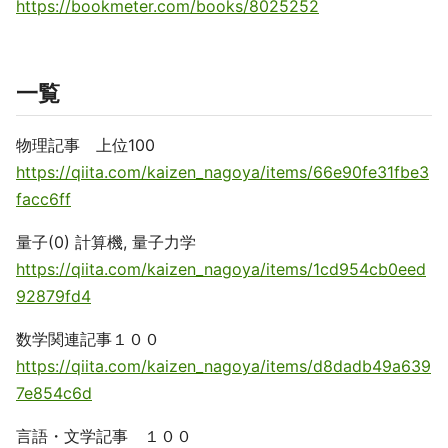
https://bookmeter.com/books/8025252
一覧
物理記事 上位100
https://qiita.com/kaizen_nagoya/items/66e90fe31fbe3
facc6ff
量子(0) 計算機, 量子力学
https://qiita.com/kaizen_nagoya/items/1cd954cb0eed
92879fd4
数学関連記事１００
https://qiita.com/kaizen_nagoya/items/d8dadb49a639
7e854c6d
言語・文学記事 １００