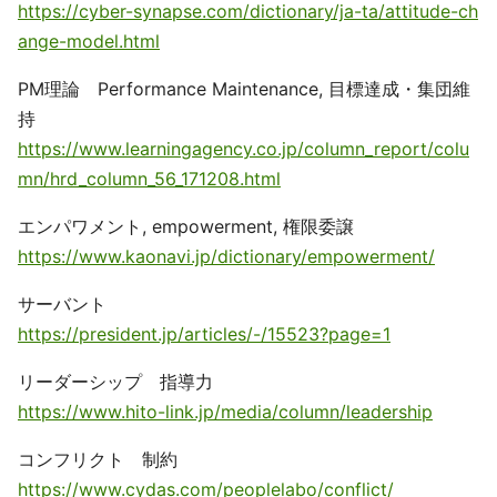
https://cyber-synapse.com/dictionary/ja-ta/attitude-ch
ange-model.html
PM理論 Performance Maintenance, 目標達成・集団維
持
https://www.learningagency.co.jp/column_report/colu
mn/hrd_column_56_171208.html
エンパワメント, empowerment, 権限委譲
https://www.kaonavi.jp/dictionary/empowerment/
サーバント
https://president.jp/articles/-/15523?page=1
リーダーシップ 指導力
https://www.hito-link.jp/media/column/leadership
コンフリクト 制約
https://www.cydas.com/peoplelabo/conflict/