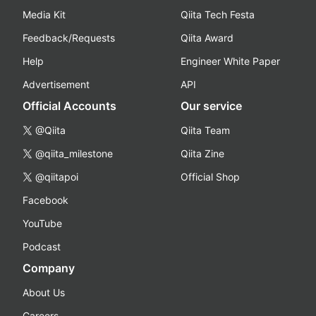
Media Kit
Qiita Tech Festa
Feedback/Requests
Qiita Award
Help
Engineer White Paper
Advertisement
API
Official Accounts
Our service
@Qiita
Qiita Team
@qiita_milestone
Qiita Zine
@qiitapoi
Official Shop
Facebook
YouTube
Podcast
Company
About Us
Careers