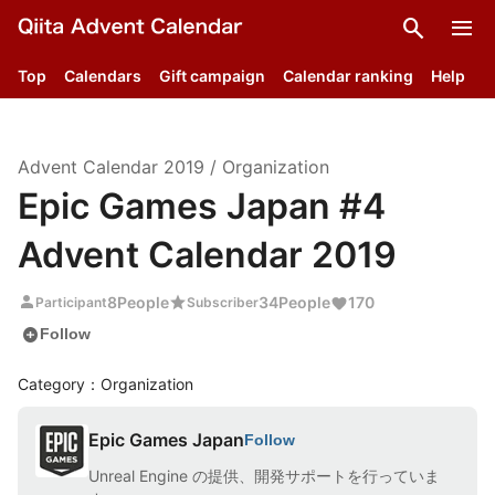
search
menu
Top
Calendars
Gift campaign
Calendar ranking
Help
Advent Calendar
2019
/
Organization
Epic Games Japan #4
Advent Calendar 2019
person
star
8
People
34
People
170
Participant
Subscriber
add_circle
Follow
Category：Organization
Epic Games Japan
Follow
Unreal Engine の提供、開発サポートを行っていま