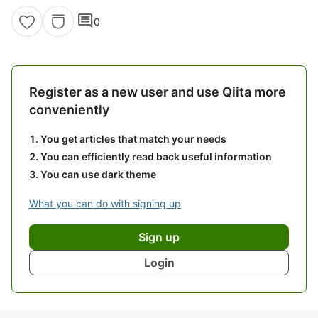
comment
0
Register as a new user and use Qiita more
conveniently
You get articles that match your needs
You can efficiently read back useful information
You can use dark theme
What you can do with signing up
Sign up
Login