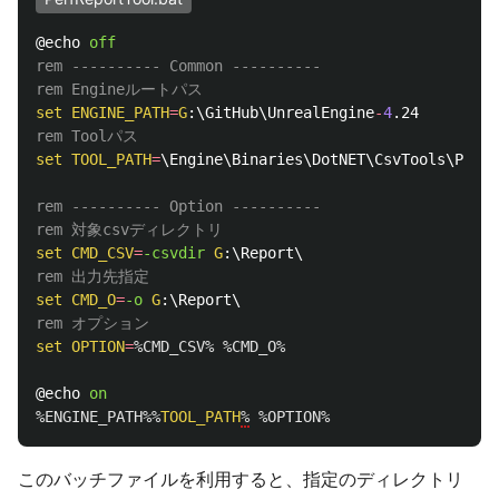
@echo 
off
rem ---------- Common ----------
rem Engineルートパス
set
ENGINE_PATH
=
G
:\GitHub\UnrealEngine
-
4
rem Toolパス
set
TOOL_PATH
=
\Engine\Binaries\DotNET\CsvTools\Perfr
rem ---------- Option ----------
rem 対象csvディレクトリ
set
CMD_CSV
=
-csvdir 
G
rem 出力先指定
set
CMD_O
=
-o 
G
rem オプション
set
OPTION
=
%CMD_CSV%
%CMD_O%
@echo 
on
%ENGINE_PATH%%
TOOL_PATH
%
%OPTION%
このバッチファイルを利用すると、指定のディレクトリ