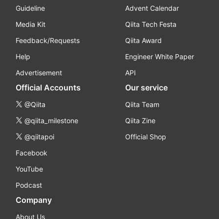
Guideline
Advent Calendar
Media Kit
Qiita Tech Festa
Feedback/Requests
Qiita Award
Help
Engineer White Paper
Advertisement
API
Official Accounts
Our service
@Qiita
Qiita Team
@qiita_milestone
Qiita Zine
@qiitapoi
Official Shop
Facebook
YouTube
Podcast
Company
About Us