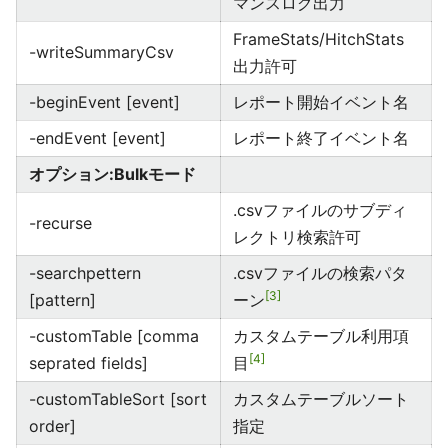
マンスログ出力
FrameStats/HitchStats
-writeSummaryCsv
出力許可
-beginEvent [event]
レポート開始イベント名
-endEvent [event]
レポート終了イベント名
オプション:Bulkモード
.csvファイルのサブディ
-recurse
レクトリ検索許可
-searchpettern
.csvファイルの検索パタ
3
[pattern]
ーン
-customTable [comma
カスタムテーブル利用項
4
seprated fields]
目
-customTableSort [sort
カスタムテーブルソート
order]
指定