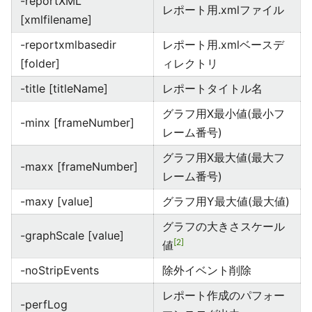
-reportXML
レポート用.xmlファイル
[xmlfilename]
-reportxmlbasedir
レポート用.xmlベースデ
[folder]
ィレクトリ
-title [titleName]
レポートタイトル名
グラフ用X最小値(最小フ
-minx [frameNumber]
レーム番号)
グラフ用X最大値(最大フ
-maxx [frameNumber]
レーム番号)
-maxy [value]
グラフ用Y最大値(最大値)
グラフの大きさスケール
-graphScale [value]
2
値
-noStripEvents
除外イベント削除
レポート作成のパフォー
-perfLog