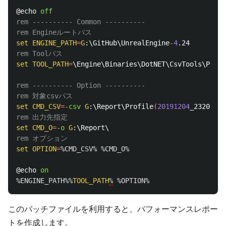
@echo 
off
rem ---------- Common ----------
rem Engineルートパス
set
ENGINE_PATH
=
G
:\GitHub\UnrealEngine
-
4
rem Toolパス
set
TOOL_PATH
=
\Engine\Binaries\DotNET\CsvTools\Perfr
rem ---------- Option ----------
rem 対象csvパス
set
CMD_CSV
=
-csv 
G
:\Report\Profile
(
20191204
_232056
)
rem 出力先指定
set
CMD_O
=
-o 
G
rem オプション
set
OPTION
=
%CMD_CSV%
%CMD_O%
@echo 
on
%ENGINE_PATH%%
TOOL_PATH
%
%OPTION%
このバッチファイルを利用すると、パフォーマンスレポー
トを作成します。