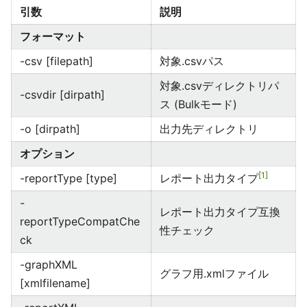
引数
説明
フォーマット
-csv [filepath]
対象.csvパス
対象.csvディレクトリパ
-csvdir [dirpath]
ス (Bulkモード)
-o [dirpath]
出力先ディレクトリ
オプション
1
-reportType [type]
レポート出力タイプ
-
レポート出力タイプ互換
reportTypeCompatChe
性チェック
ck
-graphXML
グラフ用.xmlファイル
[xmlfilename]