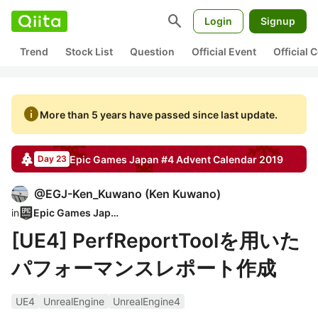
search
Login
Signup
Trend
Stock List
Question
Official Event
Official
info
More than 5 years have passed since last update.
Epic Games Japan #4
Advent Calendar
2019
Day 23
@
EGJ-Ken_Kuwano
(
Ken Kuwano
)
in
Epic Games Japan
[UE4] PerfReportToolを用いた
パフォーマンスレポート作成
UE4
UnrealEngine
UnrealEngine4