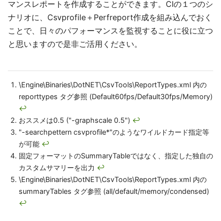
マンスレポートを作成することができます。CIの１つのシ
ナリオに、Csvprofile＋Perfreport作成を組み込んでおく
ことで、日々のパフォーマンスを監視することに役に立つ
と思いますので是非ご活用ください。
\Engine\Binaries\DotNET\CsvTools\ReportTypes.xml 内の
reporttypes タグ参照 (Default60fps/Default30fps/Memory)
↩
おススメは0.5 ("-graphscale 0.5")
↩
"-searchpettern csvprofile*"のようなワイルドカード指定等
が可能
↩
固定フォーマットのSummaryTableではなく、指定した独自の
カスタムサマリーを出力
↩
\Engine\Binaries\DotNET\CsvTools\ReportTypes.xml 内の
summaryTables タグ参照 (all/default/memory/condensed)
↩