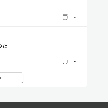
more_horiz
みた
more_horiz
e