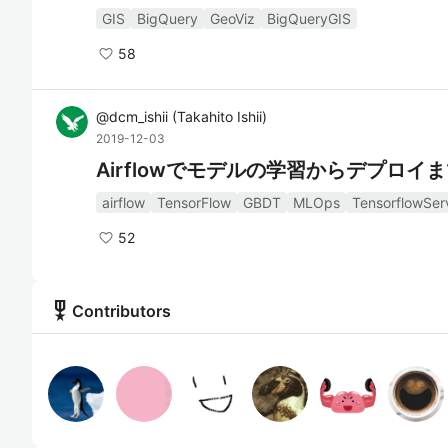
GIS
BigQuery
GeoViz
BigQueryGIS
58
@
dcm_ishii
(
Takahito Ishii
)
2019-12-03
Airflowでモデルの学習からデプロイ
airflow
TensorFlow
GBDT
MLOps
TensorflowSer
52
military_tech
Contributors