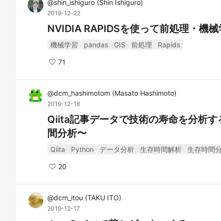
@
shin_ishiguro
(
Shin Ishiguro
)
2019-12-22
NVIDIA RAPIDSを使って前処理
機械学習
pandas
GIS
前処理
Rapids
71
@
dcm_hashimotom
(
Masato Hashimoto
)
2019-12-18
Qiita記事データで技術の寿命を分析
間分析〜
Qiita
Python
データ分析
生存時間解析
生存時間
20
@
dcm_itou
(
TAKU ITO
)
2019-12-17