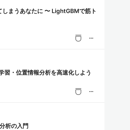
 LightGBMで筋ト
more_horiz
・機械学習・位置情報分析を高速化しよう
more_horiz
ータ分析の入門