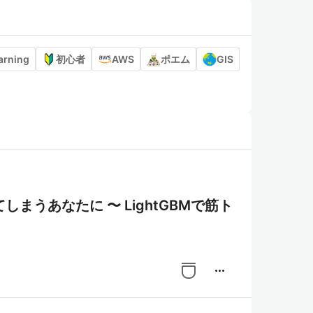
arning
初心者
AWS
ポエム
GIS
 LightGBMで筋ト
more_horiz