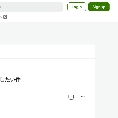
Login
Signup
open_in_new
m
ししたい件
more_horiz