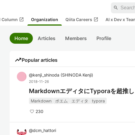
search
open_in_new
open_in_new
al Column
Organization
Qiita Careers
AI x Dev x Tea
Home
Articles
Members
Profile
trending_up
Popular articles
@
kenji_shinoda
(
SHINODA Kenji
)
2018-11-26
MarkdownエディタにTyporaを超推
Markdown
ポエム
エディタ
typora
230
@
dcm_hattori