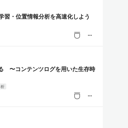
・機械学習・位置情報分析を高速化しよう
more_horiz
する 〜コンテンツログを用いた生存時
分析
more_horiz