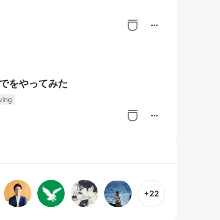
more_horiz
までをやってみた
ving
more_horiz
+22