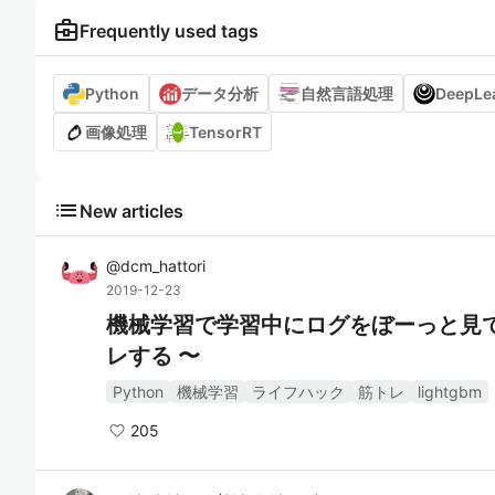
business_center
Frequently used tags
Python
データ分析
自然言語処理
DeepLe
画像処理
TensorRT
list
New articles
@
dcm_hattori
2019-12-23
機械学習で学習中にログをぼーっと見てしまうあなたに 〜
レする 〜
Python
機械学習
ライフハック
筋トレ
lightgbm
205