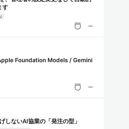
ます
I
more_horiz
 Foundation Models / Gemini
more_horiz
投げしないAI協業の「発注の型」