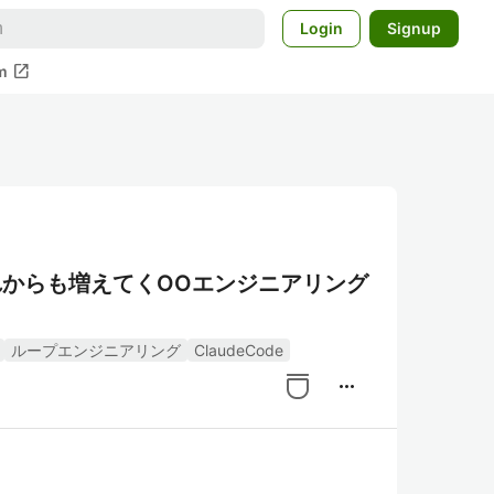
Login
Signup
open_in_new
m
れからも増えてくOOエンジニアリング
ループエンジニアリング
ClaudeCode
more_horiz