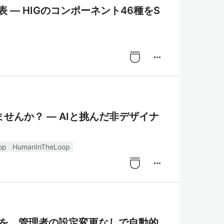
 対応表 — HIGのコンポーネント46種をS
more_horiz
せんか？ ― AIと挑んだ非デザイナ
op
HumanInTheLoop
more_horiz
新モデルを、管理者の設定変更なしで自動的