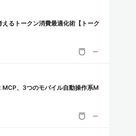
から考えるトークン消費最適化術【トーク
more_horiz
・Dart MCP、3つのモバイル自動操作系M
た
more_horiz