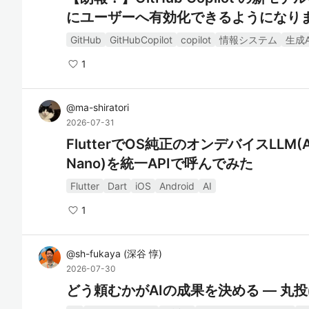
にユーザーへ有効化できるようになり
GitHub
GitHubCopilot
copilot
情報システム
生成A
1
@
ma-shiratori
2026-07-31
FlutterでOS純正のオンデバイスLLM(Apple
Nano)を統一APIで呼んでみた
Flutter
Dart
iOS
Android
AI
1
@
sh-fukaya
(
深谷 惇
)
2026-07-30
どう頼むかがAIの成果を決める ― 丸