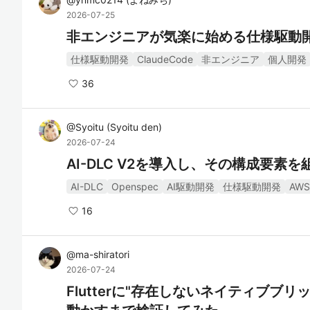
2026-07-25
非エンジニアが気楽に始める仕様駆動
仕様駆動開発
ClaudeCode
非エンジニア
個人開発
36
@
Syoitu
(
Syoitu den
)
2026-07-24
AI-DLC V2を導入し、その構成要素
AI-DLC
Openspec
AI駆動開発
仕様駆動開発
AWS
16
@
ma-shiratori
2026-07-24
Flutterに"存在しないネイティブブリッジ