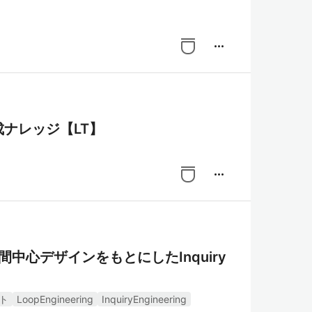
more_horiz
ナレッジ【LT】
more_horiz
】人間中心デザインをもとにしたInquiry
ト
LoopEngineering
InquiryEngineering