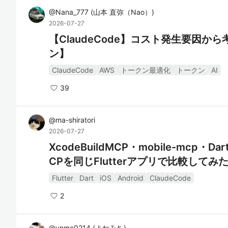
@
Nana_777
(
山本 直弥（Nao）
)
2026-07-27
【ClaudeCode】コスト発生要因
ン】
ClaudeCode
AWS
トークン最適化
トークン
AI
39
@
ma-shiratori
2026-07-27
XcodeBuildMCP・mobile-mcp
CPを同じFlutterアプリで比較してみ
Flutter
Dart
iOS
Android
ClaudeCode
2
@
ynmc0214
(
よねみち
)