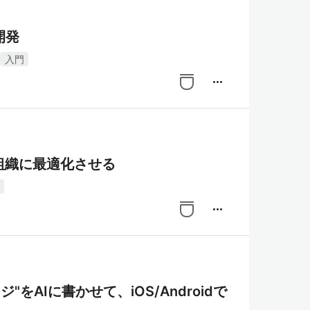
開発
入門
more_horiz
を組織に最適化させる
more_horiz
"をAIに書かせて、iOS/Androidで