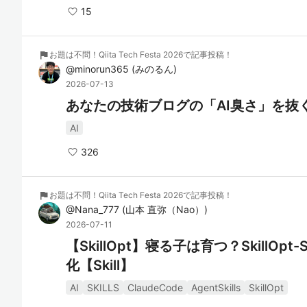
15
flag
お題は不問！Qiita Tech Festa 2026で記事投稿！
@
minorun365
(
みのるん
)
2026-07-13
あなたの技術ブログの「AI臭さ」を抜
AI
326
flag
お題は不問！Qiita Tech Festa 2026で記事投稿！
@
Nana_777
(
山本 直弥（Nao）
)
2026-07-11
【SkillOpt】寝る子は育つ？SkillO
化【Skill】
AI
SKILLS
ClaudeCode
AgentSkills
SkillOpt