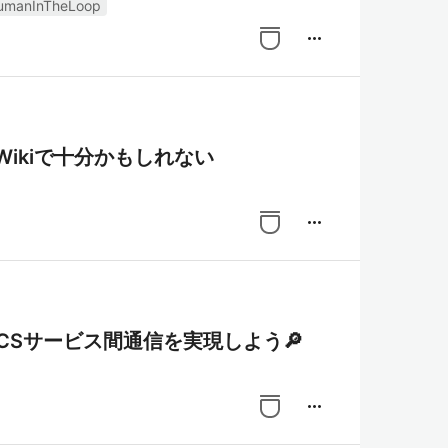
umanInTheLoop
more_horiz
Wikiで十分かもしれない
more_horiz
でECSサービス間通信を実現しよう🔎
more_horiz