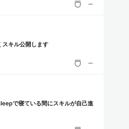
more_horiz
くスキル公開します
more_horiz
pt-Sleepで寝ている間にスキルが自己進