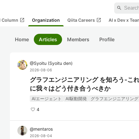
search
open_in_new
open_in_new
al Column
Organization
Qiita Careers
AI x Dev x Tea
Home
Articles
Members
Profile
@
Syoitu
(
Syoitu den
)
2026-08-06
グラフエンジニアリング を知ろう-こ
に我々はどう付き合うべきか
AIエージェント
AI駆動開発
グラフエンジニアリング
4
@
mentaros
2026-08-04