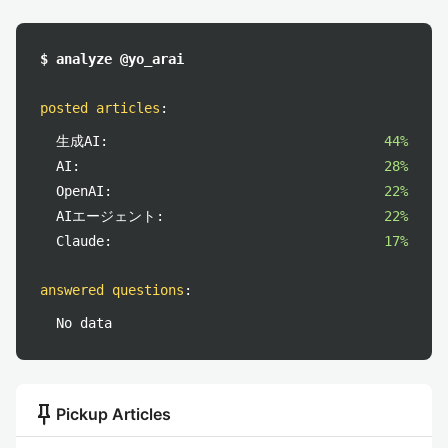
$ analyze @yo_arai
posted articles
:
生成AI:
44%
AI:
28%
OpenAI:
22%
AIエージェント:
22%
Claude:
17%
answered questions
:
No data
push_pin
Pickup Articles