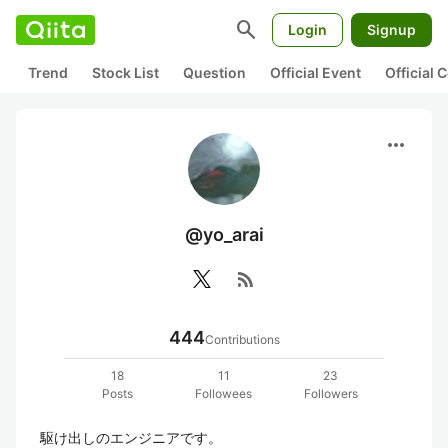
search
Login
Signup
Trend
Stock List
Question
Official Event
Official
more_horiz
@yo_arai
rss_feed
444
Contributions
18
11
23
Posts
Followees
Followers
駆け出しのエンジニアです。
