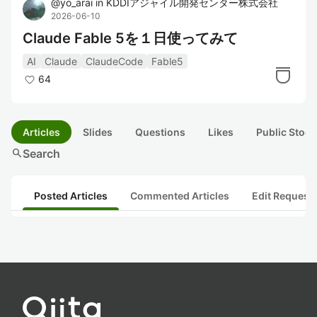
@
yo_arai
in
KDDIアジャイル開発センター株式会社
2026-06-10
Claude Fable 5を１日使ってみて
AI
Claude
ClaudeCode
Fable5
64
Articles
Slides
Questions
Likes
Public Stock
search
Search
Posted Articles
Commented Articles
Edit Request