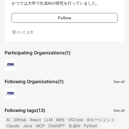
かつては大学で生成AIの研究を行っていました。
Follow
location_on
さいたま市
Participating Organizations
(1)
Following Organizations
(1)
See all
Following tags
(13)
See all
AI
GitHub
React
LLM
AWS
VSCode
AIエージェント
Claude
Java
MCP
ChatGPT
生成AI
Python