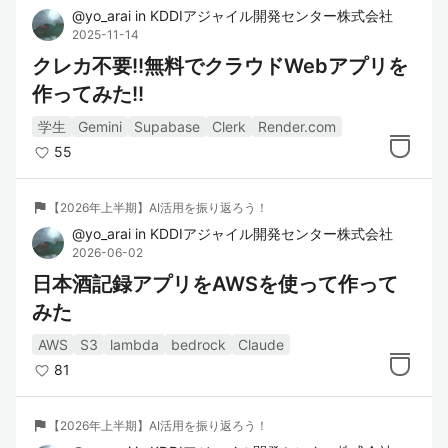
@
yo_arai
in
KDDIアジャイル開発センター株式会社
2025-11-14
クレカ不要!!無料でクラウドWebアプリを
作ってみた!!
学生
Gemini
Supabase
Clerk
Render.com
55
flag
【2026年上半期】AI活用を振り返ろう！
@
yo_arai
in
KDDIアジャイル開発センター株式会社
2026-06-02
日本酒記録アプリをAWSを使って作って
みた
AWS
S3
lambda
bedrock
Claude
81
flag
【2026年上半期】AI活用を振り返ろう！