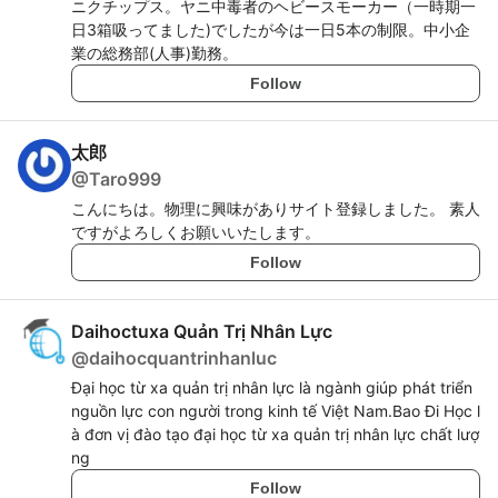
ニクチップス。ヤニ中毒者のヘビースモーカー（一時期一
日3箱吸ってました)でしたが今は一日5本の制限。中小企
業の総務部(人事)勤務。
Follow
太郎
@
Taro999
こんにちは。物理に興味がありサイト登録しました。 素人
ですがよろしくお願いいたします。
Follow
Daihoctuxa Quản Trị Nhân Lực
@
daihocquantrinhanluc
Đại học từ xa quản trị nhân lực là ngành giúp phát triển
nguồn lực con người trong kinh tế Việt Nam.Bao Đi Học l
à đơn vị đào tạo đại học từ xa quản trị nhân lực chất lượ
ng
Follow