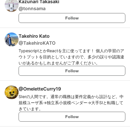
Kazunari Takasaki
@
tonnsama
Follow
Takehiro Kato
@
TakehiroKATO
TypescriptとかReactを主に使ってます！ 個人の学習のア
ウトプットを目的としていますので、多少の誤りや認識違
いがあるかもしれませんがご了承ください。
Follow
@
OmeletteCurry19
SIerの人間です。通常の職務は要件定義から設計など。中
規模ユーザ系→独立系小規模ベンダー→大手SIと転職して
きています。
Follow