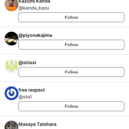
Kazumi Kanda
@
kanda_kazu
Follow
@
piyonakajima
Follow
@
shissi
Follow
free respect
@
sta1
Follow
Masaya Tatehara