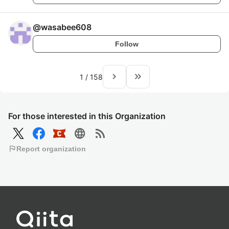
@
wasabee608
Follow
navigate_next
keyboard_double_arrow_right
1
/
158
For those interested in this Organization
language
rss_feed
flag
Report organization