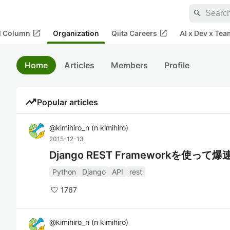
search
open_in_new
open_in_new
al Column
Organization
Qiita Careers
AI x Dev x Tea
Home
Articles
Members
Profile
trending_up
Popular articles
@
kimihiro_n
(
n kimihiro
)
2015-12-13
Django REST Frameworkを使っ
Python
Django
API
rest
1767
@
kimihiro_n
(
n kimihiro
)