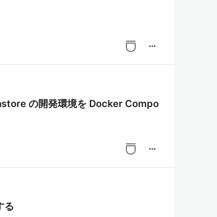
more_horiz
astore の開発環境を Docker Compo
more_horiz
する