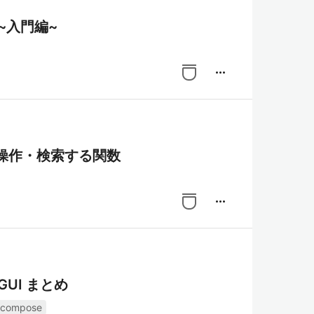
 ~入門編~
more_horiz
身を操作・検索する関数
more_horiz
GUI まとめ
-compose