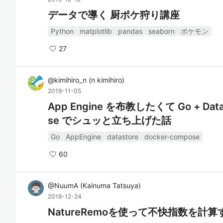
データで導く 厨ポケ狩り講座
Python
matplotlib
pandas
seaborn
ポケモン
27
@
kimihiro_n
(
n kimihiro
)
2019-11-05
App Engine を布教したくて Go + Dat
se でシュッと立ち上げた話
Go
AppEngine
datastore
docker-compose
60
@
NuumA
(
Kainuma Tatsuya
)
2018-12-24
NatureRemoを使って不快指数を計算