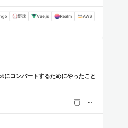
ango
野球
Vue.js
Realm
AWS
eScriptにコンバートするためにやったこと
more_horiz