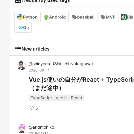
business_center
Frequently used tags
Python
Android
baseball
MVP
Dj
Go
list
New articles
@
shinyorke
(
Shinichi Nakagawa
)
2020-09-14
Vue.js使いの自分がReact + Typ
（まだ途中）
TypeScript
Vue.js
React
5
@
andmohiko
2019-12-12