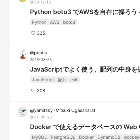
2018-12-13
Python boto3 でAWSを自在に操ろう
Python
AWS
boto3
335
@
pentla
2018-08-23
JavaScriptでよく使う、配列の中
JavaScript
配列
es6
308
@
yamitzky
(
Mitsuki Ogasahara
)
2017-05-23
Docker で使えるデータベースの Web 
MySQL
PostgreSQL
Docker
DynamoDB
docker