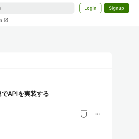
Login
Signup
open_in_new
m
て爆速でAPIを実装する
more_horiz