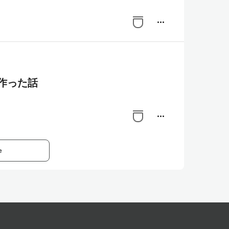
more_horiz
作った話
more_horiz
e