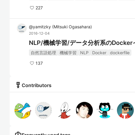
227
@
yamitzky
(
Mitsuki Ogasahara
)
2016-12-04
NLP/機械学習/データ分析系のDocker
自然言語処理
機械学習
NLP
Docker
dockerfile
137
military_tech
Contributors