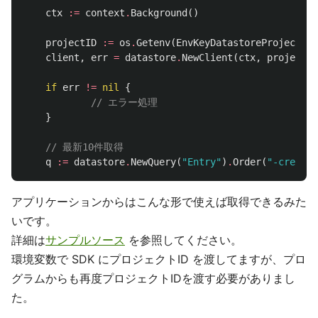
ctx
:=
context
.
Background
()
projectID
:=
os
.
Getenv
(
EnvKeyDatastoreProjectId
)
client
,
err
=
datastore
.
NewClient
(
ctx
,
projectID
if
err
!=
nil
{
// エラー処理
}
// 最新10件取得
q
:=
datastore
.
NewQuery
(
"Entry"
)
.
Order
(
"-created
アプリケーションからはこんな形で使えば取得できるみた
いです。
詳細は
サンプルソース
を参照してください。
環境変数で SDK にプロジェクトID を渡してますが、プロ
グラムからも再度プロジェクトIDを渡す必要がありまし
た。