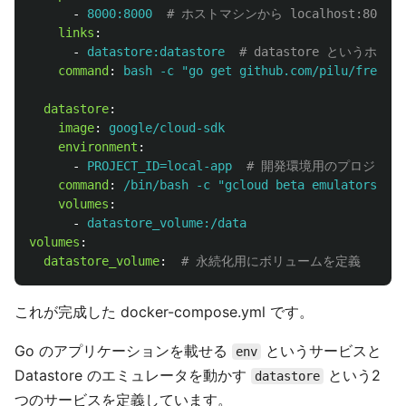
-
8000:8000
# ホストマシンから localhost:80
links
:
-
datastore:datastore
# datastore というホ
command
:
bash -c "go get github.com/pilu/fresh &
datastore
:
image
:
google/cloud-sdk
environment
:
-
PROJECT_ID=local-app
# 開発環境用のプロジェク
command
:
/bin/bash -c "gcloud beta emulators dat
volumes
:
-
datastore_volume:/data
volumes
:
datastore_volume
:
# 永続化用にボリュームを定義
これが完成した docker-compose.yml です。
Go のアプリケーションを載せる
というサービスと
env
Datastore のエミュレータを動かす
という2
datastore
つのサービスを定義しています。