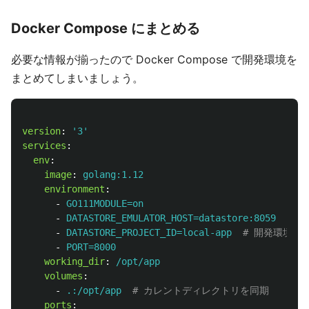
Docker Compose にまとめる
必要な情報が揃ったので Docker Compose で開発環境を
まとめてしまいましょう。
version
:
'
3'
services
:
env
:
image
:
golang:1.12
environment
:
-
GO111MODULE=on
-
DATASTORE_EMULATOR_HOST=datastore:8059
# d
-
DATASTORE_PROJECT_ID=local-app
# 開発環境用
-
PORT=8000
working_dir
:
/opt/app
volumes
:
-
.:/opt/app
# カレントディレクトリを同期
ports
: