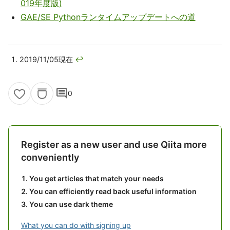
019年度版)
GAE/SE Pythonランタイムアップデートへの道
2019/11/05現在
↩
comment
0
Register as a new user and use Qiita more
conveniently
You get articles that match your needs
You can efficiently read back useful information
You can use dark theme
What you can do with signing up