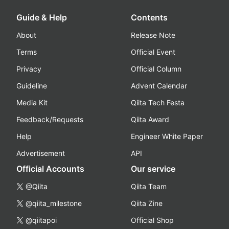
Guide & Help
Contents
About
Release Note
Terms
Official Event
Privacy
Official Column
Guideline
Advent Calendar
Media Kit
Qiita Tech Festa
Feedback/Requests
Qiita Award
Help
Engineer White Paper
Advertisement
API
Official Accounts
Our service
@Qiita
Qiita Team
@qiita_milestone
Qiita Zine
@qiitapoi
Official Shop