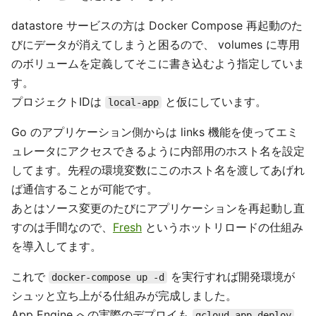
datastore サービスの方は Docker Compose 再起動のた
びにデータが消えてしまうと困るので、 volumes に専用
のボリュームを定義してそこに書き込むよう指定していま
す。
プロジェクトIDは
と仮にしています。
local-app
Go のアプリケーション側からは links 機能を使ってエミ
ュレータにアクセスできるように内部用のホスト名を設定
してます。先程の環境変数にこのホスト名を渡してあげれ
ば通信することが可能です。
あとはソース変更のたびにアプリケーションを再起動し直
すのは手間なので、
Fresh
というホットリロードの仕組み
を導入してます。
これで
を実行すれば開発環境が
docker-compose up -d
シュッと立ち上がる仕組みが完成しました。
App Engine への実際のデプロイも
gcloud app deploy