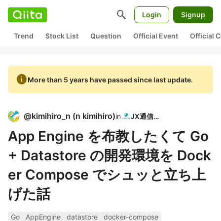
search
Login
Signup
Trend
Stock List
Question
Official Event
Official
info
More than 5 years have passed since last update.
@
kimihiro_n
(
n kimihiro
)
in
JX通信社
App Engine を布教したくて Go
+ Datastore の開発環境を Dock
er Compose でシュッと立ち上
げた話
Go
AppEngine
datastore
docker-compose