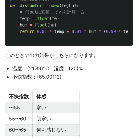
def
discomfort_index
(
te
,
hu
):
temp
=
float
(
te
)
hum
=
float
(
hu
)
return
0.81
*
temp
+
0.01
*
hum
*
(
0.99
*
temp
-
このときの出力結果がこちらになります。
温度：(21.39)℃ 湿度：(20)％
不快指数：(65.00112)
不快指数
体感
〜55
寒い
55〜60
肌寒い
60〜65
何も感じない