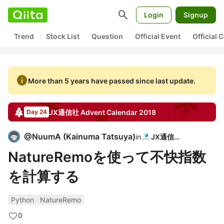
search
Login
Signup
Trend
Stock List
Question
Official Event
Official
info
More than 5 years have passed since last update.
JX通信社
Advent Calendar
2018
Day 24
@
NuumA
(
Kainuma Tatsuya
)
in
JX通信社
NatureRemoを使って不快指数
を計算する
Python
NatureRemo
0