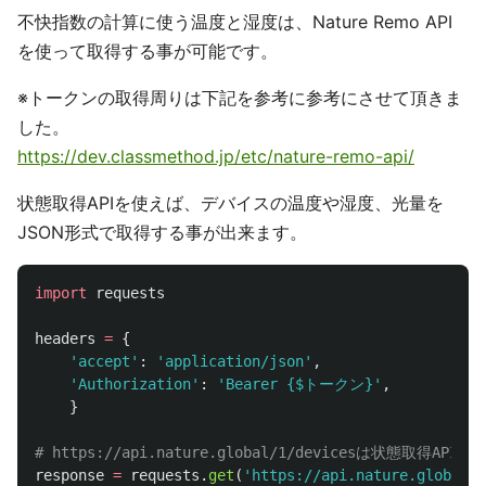
不快指数の計算に使う温度と湿度は、Nature Remo API
を使って取得する事が可能です。
※トークンの取得周りは下記を参考に参考にさせて頂きま
した。
https://dev.classmethod.jp/etc/nature-remo-api/
状態取得APIを使えば、デバイスの温度や湿度、光量を
JSON形式で取得する事が出来ます。
import
requests
headers
=
{
'
accept
'
:
'
application/json
'
,
'
Authorization
'
:
'
Bearer {$トークン}
'
,
}
response
=
requests
.
get
(
'
https://api.nature.global/1