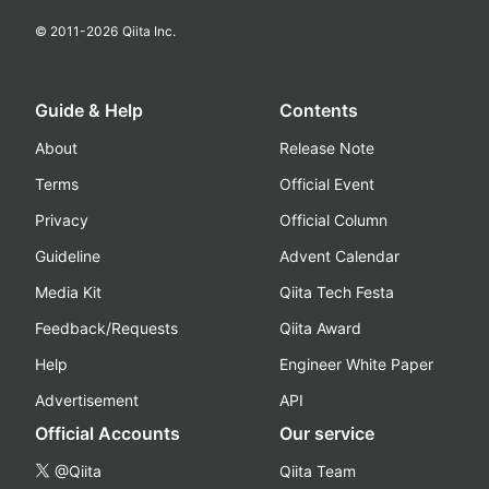
© 2011-
2026
Qiita Inc.
Guide & Help
Contents
About
Release Note
Terms
Official Event
Privacy
Official Column
Guideline
Advent Calendar
Media Kit
Qiita Tech Festa
Feedback/Requests
Qiita Award
Help
Engineer White Paper
Advertisement
API
Official Accounts
Our service
@Qiita
Qiita Team