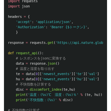
import
requests
import
json
headers
=
{
'
accept
'
:
'
application/json
'
,
'
Authorization
'
:
'
Bearer {$トークン}
'
,
}
response
=
requests
.
get
(
'
https://api.nature.global/1
def
request_api
():
data
=
response
.
json
()
te
=
data
[
0
][
'
newest_events
'
][
'
te
'
][
'
val
'
]
hu
=
data
[
0
][
'
newest_events
'
][
'
hu
'
][
'
val
'
]
disc
=
discomfort_index
(
te
,
hu
)
print
(
'
温度：(%s)℃　湿度：(%s)％
'
%
(
te
,
hu
))
print
(
'
不快指数：(%s)
'
%
disc
)