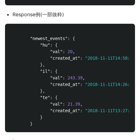
Response例(一部抜粋)
"newest_events"
:
{
"hu"
:
{
"val"
:
20
,
"created_at"
:
"2018-11-11T14:58:11Z"
},
"il"
:
{
"val"
:
243.39
,
"created_at"
:
"2018-11-11T14:26:06Z"
},
"te"
:
{
"val"
:
21.39
,
"created_at"
:
"2018-11-11T13:27:24Z"
}
}