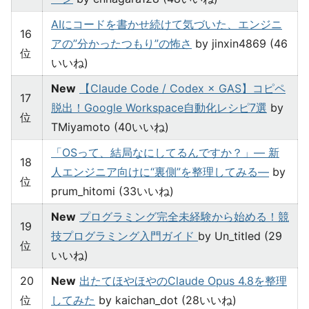
AIにコードを書かせ続けて気づいた、エンジニ
16
アの”分かったつもり”の怖さ
by jinxin4869 (46
位
いいね)
New
【Claude Code / Codex × GAS】コピペ
17
脱出！Google Workspace自動化レシピ7選
by
位
TMiyamoto (40いいね)
「OSって、結局なにしてるんですか？」— 新
18
人エンジニア向けに“裏側”を整理してみる—
by
位
prum_hitomi (33いいね)
New
プログラミング完全未経験から始める！競
19
技プログラミング入門ガイド
by Un_titled (29
位
いいね)
20
New
出たてほやほやのClaude Opus 4.8を整理
位
してみた
by kaichan_dot (28いいね)