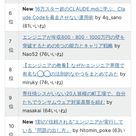
New
16万スター超のCLAUDE.mdに学ぶ、Cla
6
ude Codeを暴走させない運用術
by 4q_sano
位
(81いいね)
エンジニアが年収600・800・1000万円の壁を
7
突破するための6つの能力とキャリア戦略
by
位
Nao52 (76いいね)
【エンジニアの教養】なぜかエンジニア界隈で
8
有名な◯◯の法則的なやつをまとめてみた
by
位
miruky (74いいね)
専任情シスがいない20人規模の町工場で、自分
9
たちでランサムウェア対策基盤を組む
by
位
masakai (64いいね)
New
1割の“信頼される”エンジニアが実行して
10
いる『問題の出し方』
by hitomin_poke (63い
位