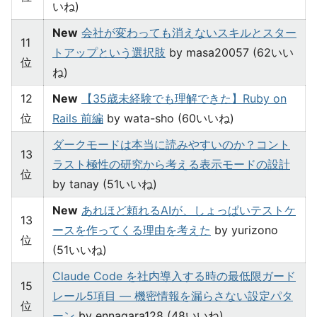
いね)
New
会社が変わっても消えないスキルとスター
11
トアップという選択肢
by masa20057 (62いい
位
ね)
12
New
【35歳未経験でも理解できた】Ruby on
位
Rails 前編
by wata-sho (60いいね)
ダークモードは本当に読みやすいのか？コント
13
ラスト極性の研究から考える表示モードの設計
位
by tanay (51いいね)
New
あれほど頼れるAIが、しょっぱいテストケ
13
ースを作ってくる理由を考えた
by yurizono
位
(51いいね)
Claude Code を社内導入する時の最低限ガード
15
レール5項目 — 機密情報を漏らさない設定パタ
位
ーン
by ennagara128 (48いいね)