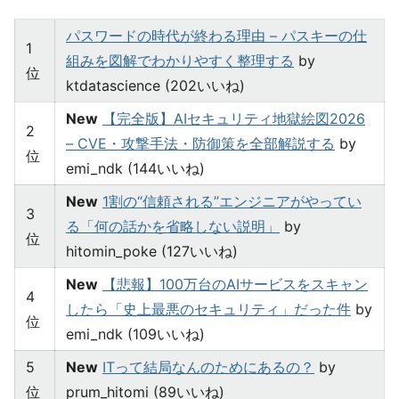
パスワードの時代が終わる理由 – パスキーの仕
1
組みを図解でわかりやすく整理する
by
位
ktdatascience (202いいね)
New
【完全版】AIセキュリティ地獄絵図2026
2
– CVE・攻撃手法・防御策を全部解説する
by
位
emi_ndk (144いいね)
New
1割の“信頼される”エンジニアがやってい
3
る「何の話かを省略しない説明」
by
位
hitomin_poke (127いいね)
New
【悲報】100万台のAIサービスをスキャン
4
したら「史上最悪のセキュリティ」だった件
by
位
emi_ndk (109いいね)
5
New
ITって結局なんのためにあるの？
by
位
prum_hitomi (89いいね)