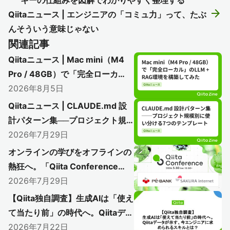
キーの仕組みを図解でわかりやすく整理する
arrow_forward
Qiitaニュース | エンジニアの「コミュ力」って、たぶ
んそういう意味じゃない
関連記事
Qiitaニュース | Mac mini（M4
Pro / 48GB）で「完全ローカ
ル」のLLM + RAG環境を構築し
2026年8月5日
てみた
Qiitaニュース | CLAUDE.md 設
計パターン集──プロジェクト規
模別に使い分ける7つのテンプレ
2026年7月29日
ート
オンラインの学びをオフラインの
熱狂へ。「Qiita Conference
2026」で初のアフターイベント
2026年7月29日
開催レポート
【Qiita独自調査】生成AIは「使え
〜AI時代のエンジニアリングを語り尽く
て当たり前」の時代へ。Qiitaデー
した熱い1日をレポート〜
タが示す、今エンジニアに求めら
2026年7月22日