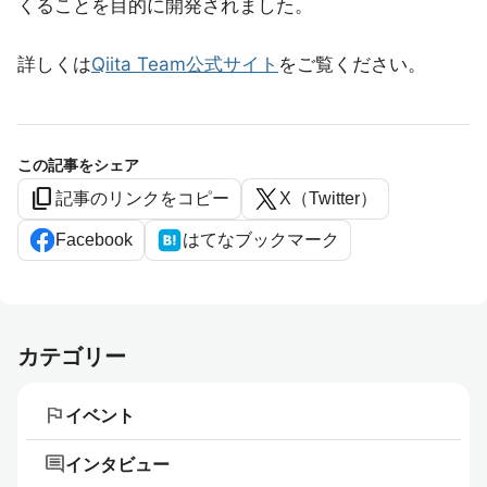
くることを目的に開発されました。
詳しくは
Qiita Team公式サイト
をご覧ください。
この記事をシェア
content_copy
記事のリンクをコピー
X（Twitter）
Facebook
はてなブックマーク
カテゴリー
flag
イベント
comment
インタビュー