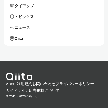
handshake
タイアップ
info
トピックス
campaign
ニュース
Qiita
About
利用規約
お問い合わせ
プライバシーポリシー
ガイドライン
広告掲載について
© 2011 - 2026 Qiita Inc.