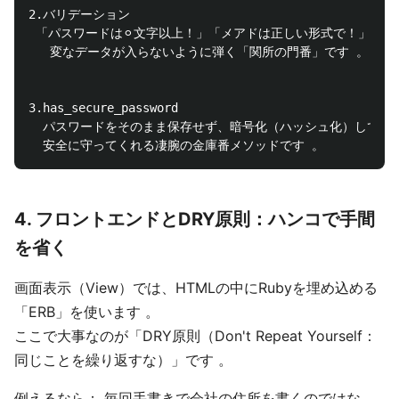
2.バリデーション

 「パスワードは⚪︎文字以上！」「メアドは正しい形式で！」という
   変なデータが入らないように弾く「関所の門番」です 。

3.has_secure_password

  パスワードをそのまま保存せず、暗号化（ハッシュ化）して

4. フロントエンドとDRY原則：ハンコで手間
を省く
画面表示（View）では、HTMLの中にRubyを埋め込める
「ERB」を使います 。
ここで大事なのが「DRY原則（Don't Repeat Yourself：
同じことを繰り返すな）」です 。
例えるなら： 毎回手書きで会社の住所を書くのではな