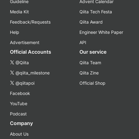
Guideline
Advent Calendar
Media Kit
Qiita Tech Festa
Feedback/Requests
Qiita Award
Help
Engineer White Paper
Advertisement
API
Official Accounts
Our service
@Qiita
Qiita Team
@qiita_milestone
Qiita Zine
@qiitapoi
Official Shop
Facebook
YouTube
Podcast
Company
About Us