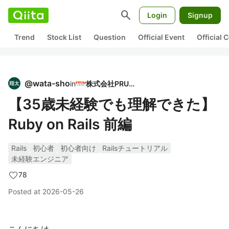
search
Login
Signup
Trend
Stock List
Question
Official Event
Official
@
wata-sho
in
株式会社PRUM
【35歳未経験でも理解できた】
Ruby on Rails 前編
Rails
初心者
初心者向け
Railsチュートリアル
未経験エンジニア
78
Posted at
2026-05-26