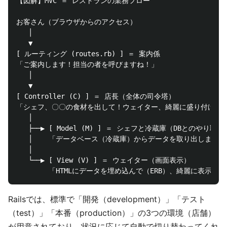
【図解】MVC ＝ レストランの業務フロー

お客さん（ブラウザからのアクセス）

   │

   ▼

[ ルーティング (routes.rb) ] ＝ 案内係

「ご案内します！担当の者を呼びますね！」 

   │

   ▼

[ Controller (C) ] ＝ 店長（全体の司令塔）

「シェフ、〇〇の食材を出して！ウェイター、綺麗に盛り付けて！」
   │

   ├──▶ [ Model (M) ] ＝ シェフと冷蔵庫（DBとのやり取り）
   │    「データベース（冷蔵庫）からデータを取り出します！」
   │

   └──▶ [ View (V) ] ＝ ウェイター（画面表示）

Railsでは、標準で「開発（development）」「テスト
（test）」「本番（production）」の3つの環境（店舗）
が用意されており、状況に応じて自動で切り替わってくれ