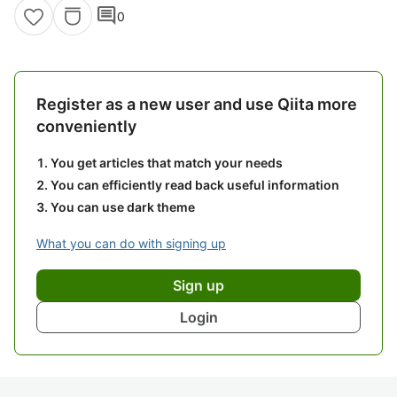
comment
0
Register as a new user and use Qiita more
conveniently
You get articles that match your needs
You can efficiently read back useful information
You can use dark theme
What you can do with signing up
Sign up
Login