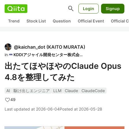
search
Login
Signup
Trend
Stock List
Question
Official Event
Official
@
kaichan_dot
(
KAITO MURATA
)
in
KDDIアジャイル開発センター株式会社
出たてほやほやのClaude Opus
4.8を整理してみた
AI
駆け出しエンジニア
LLM
Claude
ClaudeCode
49
Last updated at
2026-06-04
Posted at
2026-05-28