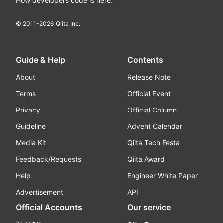
How developers code is here.
© 2011-
2026
Qiita Inc.
Guide & Help
Contents
About
Release Note
Terms
Official Event
Privacy
Official Column
Guideline
Advent Calendar
Media Kit
Qiita Tech Festa
Feedback/Requests
Qiita Award
Help
Engineer White Paper
Advertisement
API
Official Accounts
Our service