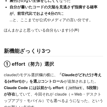
裏付けのない主張をしにくく
なった
自分が書いたコードの欠陥を見逃さず指摘する確率
が、前世代比でおよそ4分の1
に
…と、ここまでが公式やメディアの言い分です。
ほんまかよと思っている自分もいます(小声)
新機能ざっくり3つ
① effort（努力）選択
claudeのモデル選択欄の横に、
「Claudeがどれだけ考え
る(effort)か」を選ぶコントロール
が追加されました。
Claude Code には以前から effort（
、5段階）
/effort
が存在
していて、今回それが claude（＝Web・デスクト
ップアプリ・モバイル）でも選べるようになった、という