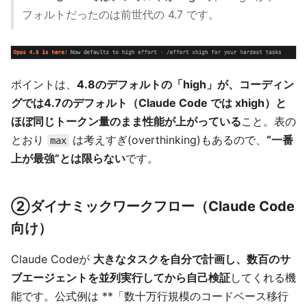
フォルトだったのは前世代の 4.7 です。
ポイントは、
4.8のデフォルトの「high」が、コーディン
グでは4.7のデフォルト（Claude Code では xhigh）と
ほぼ同じトークン量のまま性能が上がっている
こと。表の
とおり
は考えすぎ(overthinking)もあるので、
“一番
max
上が最強”とは限らない
です。
②ダイナミックワークフロー（Claude Code
向け）
Claude Codeが
大きなタスクを自分で計画し、数百のサ
ブエージェントを並列実行してから自己検証
してくれる機
能です。公式例は **「数十万行規模のコードベース移行