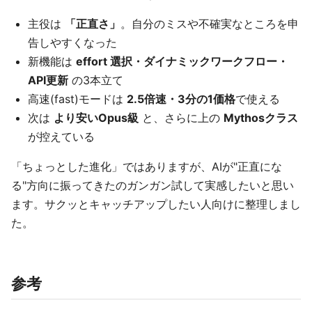
主役は
「正直さ」
。自分のミスや不確実なところを申
告しやすくなった
新機能は
effort 選択・ダイナミックワークフロー・
API更新
の3本立て
高速(fast)モードは
2.5倍速・3分の1価格
で使える
次は
より安いOpus級
と、さらに上の
Mythosクラス
が控えている
「ちょっとした進化」ではありますが、AIが"正直にな
る"方向に振ってきたのガンガン試して実感したいと思い
ます。サクッとキャッチアップしたい人向けに整理しまし
た。
参考