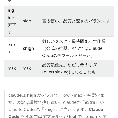
m
hig
h
※
high
普段使い。品質と速さのバランス型
デフ
ォ
難しいタスク・長時間まわす作業
extr
xhigh
（公式の推奨。※4.7ではClaude
a
Codeのデフォルトだった）
品質最優先。ただし考えすぎ
max
max
(overthinking)になることも
claudeは
high がデフォ
で、low〜max から選べま
す。表記は環境で少し違い、claudeの「extra」が
Claude Code の「xhigh」に当たります。
Claude
Code も 4.8 ではデフォルトが high
で、xhigh がデ