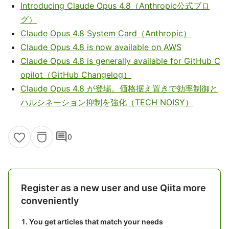
Introducing Claude Opus 4.8（Anthropic公式ブロ
グ）
Claude Opus 4.8 System Card（Anthropic）
Claude Opus 4.8 is now available on AWS
Claude Opus 4.8 is generally available for GitHub C
opilot（GitHub Changelog）
Claude Opus 4.8 が登場。価格据え置きで効率制御と
ハルシネーション抑制を強化（TECH NOISY）
comment
0
Register as a new user and use Qiita more
conveniently
You get articles that match your needs