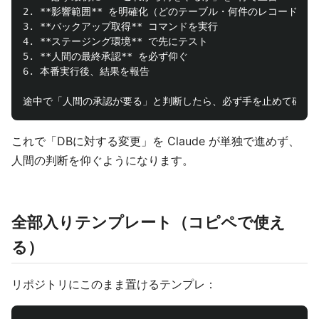
2.
**影響範囲**
3.
**バックアップ取得**
4.
**ステージング環境**
5.
**人間の最終承認**
6.
 本番実行後、結果を報告

これで「DBに対する変更」を Claude が単独で進めず、
人間の判断を仰ぐようになります。
全部入りテンプレート（コピペで使え
る）
リポジトリにこのまま置けるテンプレ：