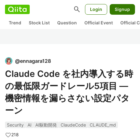
search
Login
Signup
Trend
Stock List
Question
Official Event
Official
@
ennagara128
Claude Code を社内導入する時
の最低限ガードレール5項目 —
機密情報を漏らさない設定パタ
ーン
Security
AI
AI駆動開発
ClaudeCode
CLAUDE_md
218