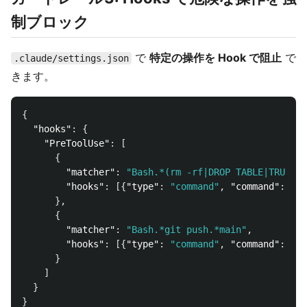
制ブロック
で
特定の操作を Hook で阻止
で
.claude/settings.json
きます。
{
"hooks"
:
{
"PreToolUse"
:
[
{
"matcher"
:
"Bash.*(rm -rf|DROP TABLE|TRUNCAT
"hooks"
:
[{
"type"
:
"command"
,
"command"
:
"e
},
{
"matcher"
:
"Bash.*git push.*main"
,
"hooks"
:
[{
"type"
:
"command"
,
"command"
:
"e
}
]
}
}