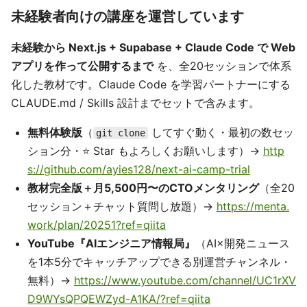
未経験者向けの講座を運営しています
未経験から Next.js + Supabase + Claude Code で Web
アプリを作って公開するまで
を、全20セッションで体系
化した教材です。Claude Code を学習パートナーにする
CLAUDE.md / Skills 設計までセットで含みます。
無料体験版
（
してすぐ動く・最初の数セッ
git clone
ション分・⭐ Star もよろしくお願いします）→
http
s://github.com/ayies128/next-ai-camp-trial
教材完全版＋月5,500円〜のCTOメンタリング
（全20
セッション＋チャット質問し放題）→
https://menta.
work/plan/20251?ref=qiita
YouTube『AIエンジニア情報局』
（AI×開発ニュース
を1本5分でキャッチアップできる別運営チャンネル・
無料）→
https://www.youtube.com/channel/UC1rXV
D9WYsQPQEWZyd-A1KA/?ref=qiita