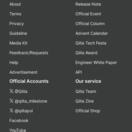
About
Release Note
Terms
Official Event
Privacy
Official Column
Guideline
Advent Calendar
Media Kit
Qiita Tech Festa
Feedback/Requests
Qiita Award
Help
Engineer White Paper
Advertisement
API
Official Accounts
Our service
@Qiita
Qiita Team
@qiita_milestone
Qiita Zine
@qiitapoi
Official Shop
Facebook
YouTube