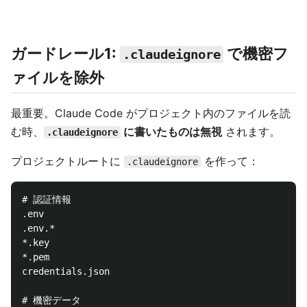
ガードレール1:
で機密フ
.claudeignore
ァイルを除外
最重要。Claude Code がプロジェクト内のファイルを読
む時、
に書いたものは無視
されます。
.claudeignore
プロジェクトルートに
を作って：
.claudeignore
# 認証情報

.env

.env.*

*.key

*.pem

credentials.json

# 機密データ
