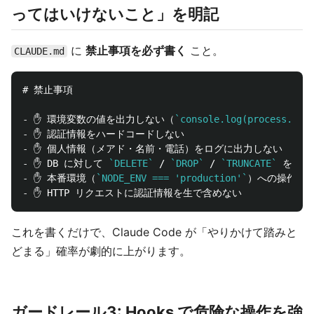
ってはいけないこと」を明記
に
禁止事項を必ず書く
こと。
CLAUDE.md
# 禁止事項
-
 ✋ 環境変数の値を出力しない（
`console.log(process.env
-
-
-
 ✋ DB に対して 
`DELETE`
 / 
`DROP`
 / 
`TRUNCATE`
-
 ✋ 本番環境（
`NODE_ENV === 'production'`
-
これを書くだけで、Claude Code が「やりかけて踏みと
どまる」確率が劇的に上がります。
ガードレール3: Hooks で危険な操作を強