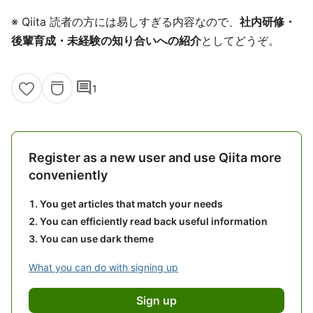
※ Qiita 読者の方には易しすぎる内容なので、
社内研修・
後輩育成・未経験の知り合いへの紹介
としてどうぞ。
comment
1
Register as a new user and use Qiita more
conveniently
You get articles that match your needs
You can efficiently read back useful information
You can use dark theme
What you can do with signing up
Sign up