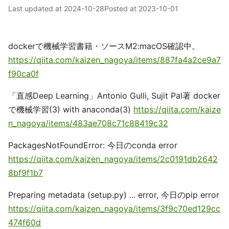
Last updated at
2024-10-28
Posted at
2023-10-01
dockerで機械学習書籍・ソースM2:macOS確認中。
https://qiita.com/kaizen_nagoya/items/887fa4a2ce9a7
f90ca0f
「直感Deep Learning」Antonio Gulli, Sujit Pal著 docker
で機械学習(3) with anaconda(3)
https://qiita.com/kaize
n_nagoya/items/483ae708c71c88419c32
PackagesNotFoundError: 今日のconda error
https://qiita.com/kaizen_nagoya/items/2c0191db2642
8bf9f1b7
Preparing metadata (setup.py) ... error, 今日のpip error
https://qiita.com/kaizen_nagoya/items/3f9c70ed129cc
474f60d