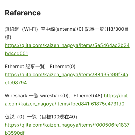
Reference
無線網（Wi-Fi）空中線(antenna)(0) 記事一覧(118/300目
標)
https://qiita.com/kaizen_nagoya/items/5e5464ac2b24
bd4cd001
Ethernet 記事一覧 Ethernet(0)
https://qiita.com/kaizen_nagoya/items/88d35e99f74a
efc98794
Wireshark 一覧 wireshark(0)、Ethernet(48)
https://qiit
a.com/kaizen_nagoya/items/fbed841f61875c4731d0
仮説（0）一覧（目標100現在40）
https://qiita.com/kaizen_nagoya/items/f000506fe1837
b3590df