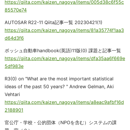
https://qiita.com/kaizen_nagoya/items/005d38c6f55c
85570e74
AUTOSAR R22-11 Qiita記事一覧 20230421(1)
https://qiita.com/kaizen_nagoya/items/81a35774f1aa3
d64d3f6
ボッシュ自動車handbook(英語)11版(0) 課題と記事一覧
https://qiita.com/kaizen_nagoya/items/dfa35aa6f669e
5df983e
R3(0) on "What are the most important statistical
ideas of the past 50 years? " Andrew Gelman, Aki
Vehtari
https://qiita.com/kaizen_nagoya/items/a8eac9afbf16d
2188901
官公庁・学校・公的団体（NPOを含む）システムの課