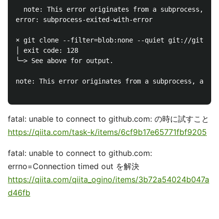
  note: This error originates from a subprocess, and
error: subprocess-exited-with-error

× git clone --filter=blob:none --quiet git://github.
│ exit code: 128

╰─> See above for output.

note: This error originates from a subprocess, and i
fatal: unable to connect to github.com: の時に試すこと
https://qiita.com/task-k/items/6cf9b17e65771fbf9205
fatal: unable to connect to github.com:
errno=Connection timed out を解決
https://qiita.com/qiita_ogino/items/3b72a54024b047a
d46fb