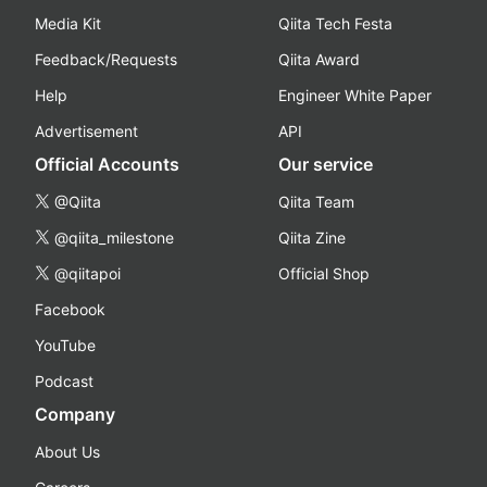
Media Kit
Qiita Tech Festa
Feedback/Requests
Qiita Award
Help
Engineer White Paper
Advertisement
API
Official Accounts
Our service
@Qiita
Qiita Team
@qiita_milestone
Qiita Zine
@qiitapoi
Official Shop
Facebook
YouTube
Podcast
Company
About Us