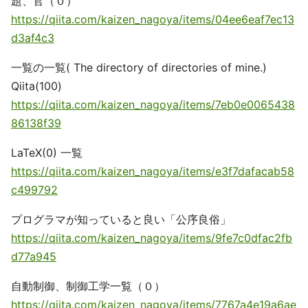
題、官（０）
https://qiita.com/kaizen_nagoya/items/04ee6eaf7ec13
d3af4c3
一覧の一覧( The directory of directories of mine.)
Qiita(100)
https://qiita.com/kaizen_nagoya/items/7eb0e0065438
86138f39
LaTeX(0) 一覧
https://qiita.com/kaizen_nagoya/items/e3f7dafacab58
c499792
プログラマが知っていると良い「公序良俗」
https://qiita.com/kaizen_nagoya/items/9fe7c0dfac2fb
d77a945
自動制御、制御工学一覧（０）
https://qiita.com/kaizen_nagoya/items/7767a4e19a6ae