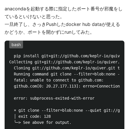
anacondaを起動する際に指定したポート番号が邪魔をし
ているといけないと思った。
一旦終了し、さっきPushしたdocker hub dataが使える
かどうか、ポートを開かずにrunしてみた。
bash
  pip install git+git://github.com/keplr-io/quiver.g
Collecting git+git://github.com/keplr-io/quiver.git

  Cloning git://github.com/keplr-io/quiver.git to /t
  Running command git clone --filter=blob:none --qui
  fatal: unable to connect to github.com:

  github.com[0: 20.27.177.113]: errno=Connection ref
  error: subprocess-exited-with-error

  × git clone --filter=blob:none --quiet git://githu
  │ exit code: 128

  ╰─> See above for output.
