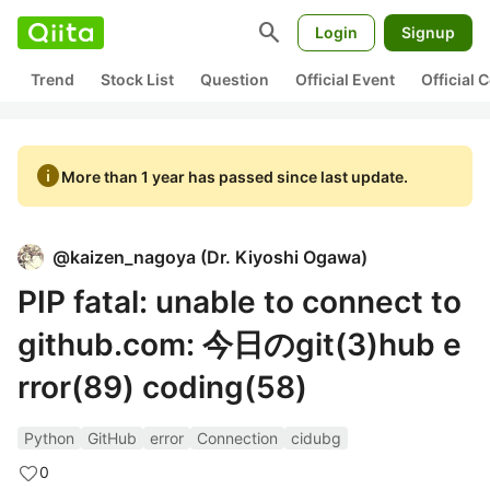
search
Login
Signup
Trend
Stock List
Question
Official Event
Official
info
More than 1 year has passed since last update.
@
kaizen_nagoya
(
Dr. Kiyoshi Ogawa
)
PIP fatal: unable to connect to
github.com: 今日のgit(3)hub e
rror(89) coding(58)
Python
GitHub
error
Connection
cidubg
0