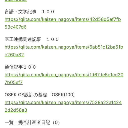
言語・文学記事 １００
https://qiita.com/kaizen_nagoya/items/42d58d5ef7fb
53c407d6
医工連携関連記事 １００
https://qiita.com/kaizen_nagoya/items/6ab51c12ba51b
c260a82
通信記事１００
https://qiita.com/kaizen_nagoya/items/1d67de5e1cd20
7b05ef7
OSEK OS設計の基礎 OSEK(100)
https://qiita.com/kaizen_nagoya/items/7528a22a1424
2d2d58a3
一覧：携帯計画者日記（0）