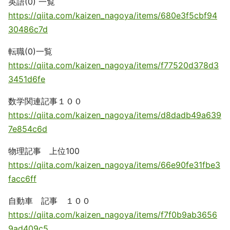
英語(0) 一覧
https://qiita.com/kaizen_nagoya/items/680e3f5cbf94
30486c7d
転職(0)一覧
https://qiita.com/kaizen_nagoya/items/f77520d378d3
3451d6fe
数学関連記事１００
https://qiita.com/kaizen_nagoya/items/d8dadb49a639
7e854c6d
物理記事 上位100
https://qiita.com/kaizen_nagoya/items/66e90fe31fbe3
facc6ff
自動車 記事 １００
https://qiita.com/kaizen_nagoya/items/f7f0b9ab3656
9ad409c5