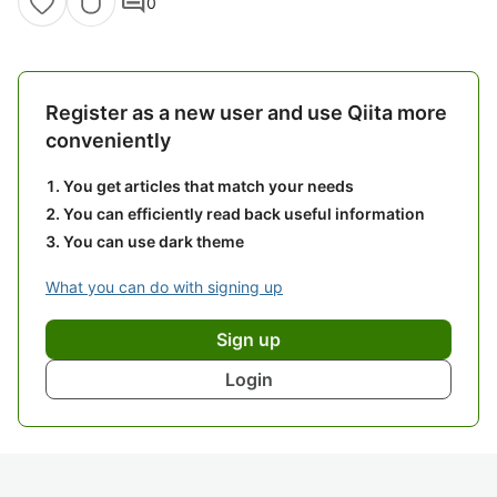
comment
0
Register as a new user and use Qiita more
conveniently
You get articles that match your needs
You can efficiently read back useful information
You can use dark theme
What you can do with signing up
Sign up
Login