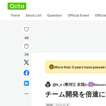
Trend
Stock List
Question
Official Event
Offici
48
36
info
More than 3 years have passed s
@
k_s
(
寒河江 京我
)
in
チーム開発を倍速に
more_horiz
開発
リリース