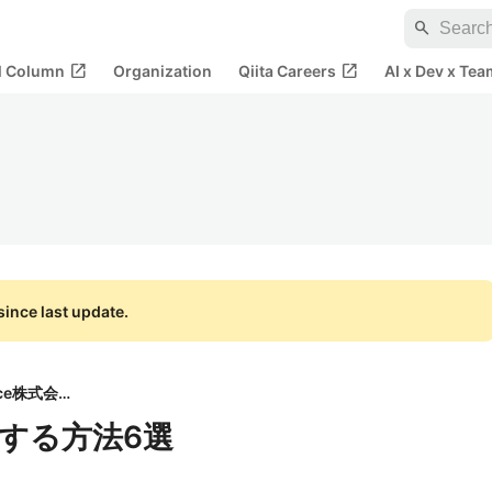
search
open_in_new
open_in_new
al Column
Organization
Qiita Careers
AI x Dev x Tea
ince last update.
Resource株式会社
する方法6選