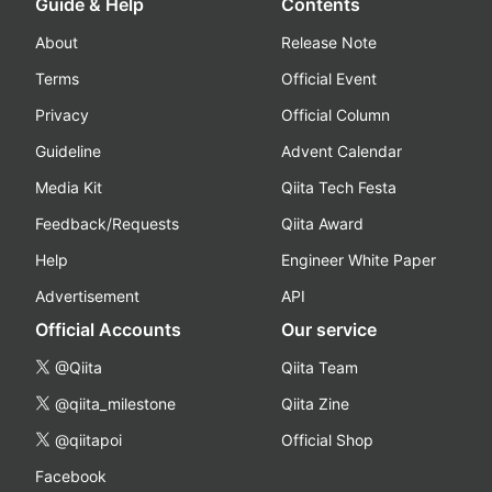
Guide & Help
Contents
About
Release Note
Terms
Official Event
Privacy
Official Column
Guideline
Advent Calendar
Media Kit
Qiita Tech Festa
Feedback/Requests
Qiita Award
Help
Engineer White Paper
Advertisement
API
Official Accounts
Our service
@Qiita
Qiita Team
@qiita_milestone
Qiita Zine
@qiitapoi
Official Shop
Facebook