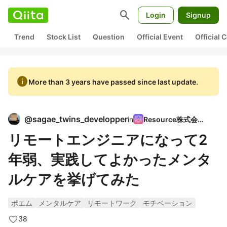
search
Login
Signup
Trend
Stock List
Question
Official Event
Official
info
More than 3 years have passed since last update.
@
sagae_twins_developper
in
Resource株式会社
リモートエンジニアになって2
年弱、実践してよかったメンタ
ルケアを挙げてみた
ポエム
メンタルケア
リモートワーク
モチベーション
38