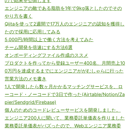
ので結果を公開します
エンジニアの敵である脂肪を1年で9kg落としたのでその
やり方を書く
Qiitaを使って2週間で17万人のエンジニアの認知を獲得し
たので採用に応用してみる
5,000円/時間以上で働く方法を考えてみた
チーム開発を倍速にする方法6選
オンボーディングファイル作成のススメ
プロダクトを作ってから登録ユーザー400名、月間売上10
0万円を達成するまでにエンジニアががむしゃらに行った
営業方法のメモ書き
1人で開発したら数ヶ月かかるマッチングサービスを、ロ
ーコード・ノーコードで3日で作った(Airtable/Notion/Za
pier/Sendgrid/Firebase)
個人のためのコードレビューサービスを開発しました。
エンジニア200人に聞いて、業務委託単価表を作りました
業務委託単価表がバズったので、Webエンジニア業務委