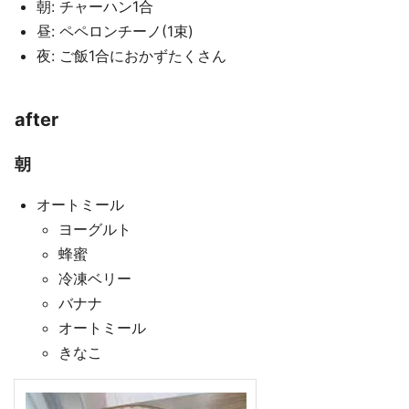
朝: チャーハン1合
昼: ペペロンチーノ(1束)
夜: ご飯1合におかずたくさん
after
朝
オートミール
ヨーグルト
蜂蜜
冷凍ベリー
バナナ
オートミール
きなこ