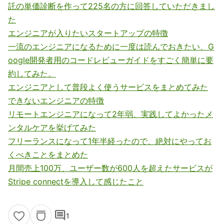
託の単価診断を作って225名の方に回答していただきまし
た
エンジニアが入りたいスタートアップの特徴
一流のエンジニアになるために一度は読んでおきたい、G
oogle開発者用のコードレビューガイドをすごく簡単に要
約してみた。
エンジニアとして普段よく使うサービスをまとめてみた
できないエンジニアの特徴
リモートエンジニアになって2年弱、実践してよかったメ
ンタルケアを挙げてみた
フリーランスになって1年半経ったので、絶対にやってお
くべきことをまとめた
月間売上100万、ユーザー数が600人を超えたサービスが
Stripe connectを導入して感じたこと
comment
1