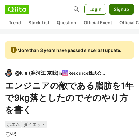
search
Login
Signup
Trend
Stock List
Question
Official Event
Official
info
More than 3 years have passed since last update.
@
k_s
(
寒河江 京我
)
in
Resource株式会社
エンジニアの敵である脂肪を1年
で9kg落としたのでそのやり方
を書く
ポエム
ダイエット
45