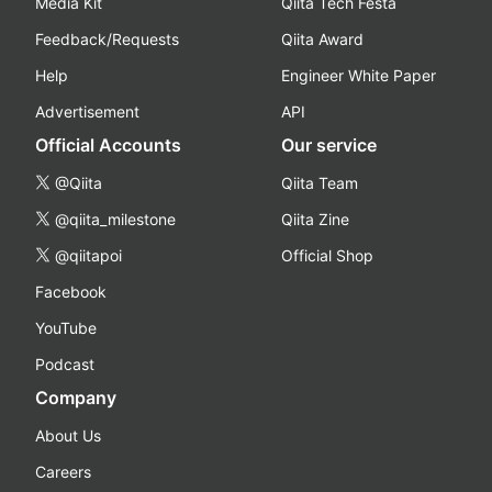
Media Kit
Qiita Tech Festa
Feedback/Requests
Qiita Award
Help
Engineer White Paper
Advertisement
API
Official Accounts
Our service
@Qiita
Qiita Team
@qiita_milestone
Qiita Zine
@qiitapoi
Official Shop
Facebook
YouTube
Podcast
Company
About Us
Careers