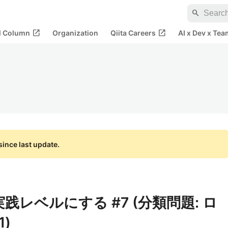
search
open_in_new
open_in_new
al Column
Organization
Qiita Careers
AI x Dev x Tea
ince last update.
践レベルにする #7 (分類問題: ロ
)