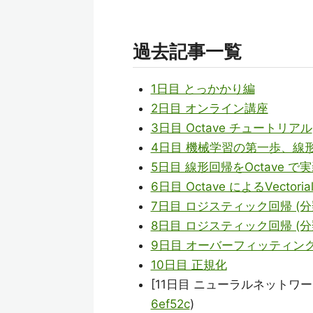
過去記事一覧
1日目 とっかかり編
2日目 オンライン講座
3日目 Octave チュートリアル
4日目 機械学習の第一歩、線
5日目 線形回帰をOctave で
6日目 Octave によるVectorial 
7日目 ロジスティック回帰 (分
8日目 ロジスティック回帰 (分
9日目 オーバーフィッティン
10日目 正規化
[11日目 ニューラルネットワーク 
6ef52c
)