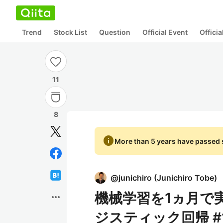
Trend
Stock List
Question
Official Event
Offici
11
8
info
More than 5 years have passed s
@
junichiro
(
Junichiro Tobe
)
機械学習を1ヵ月で実
more_horiz
ジスティック回帰 #1