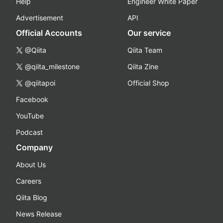
Help
Engineer White Paper
Advertisement
API
Official Accounts
Our service
@Qiita
Qiita Team
@qiita_milestone
Qiita Zine
@qiitapoi
Official Shop
Facebook
YouTube
Podcast
Company
About Us
Careers
Qiita Blog
News Release