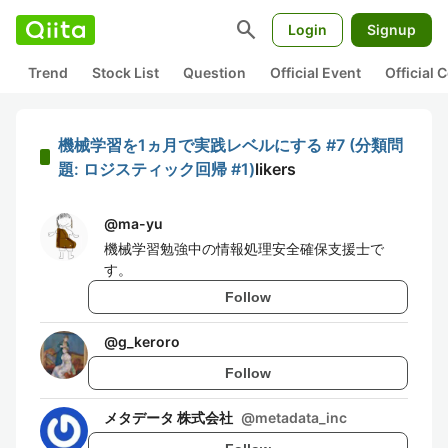
search
Login
Signup
Trend
Stock List
Question
Official Event
Official
機械学習を1ヵ月で実践レベルにする #7 (分類問
題: ロジスティック回帰 #1)
likers
@
ma-yu
機械学習勉強中の情報処理安全確保支援士で
す。
Follow
@
g_keroro
Follow
メタデータ 株式会社
@
metadata_inc