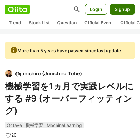
search
Login
Signup
Trend
Stock List
Question
Official Event
Official
info
More than 5 years have passed since last update.
@
junichiro
(
Junichiro Tobe
)
機械学習を1ヵ月で実践レベルに
する #9 (オーバーフィッティン
グ)
Octave
機械学習
MachineLearning
20