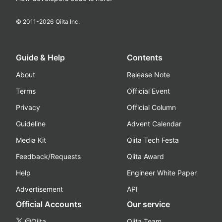
© 2011-
2026
Qiita Inc.
Guide & Help
Contents
About
Release Note
Terms
Official Event
Privacy
Official Column
Guideline
Advent Calendar
Media Kit
Qiita Tech Festa
Feedback/Requests
Qiita Award
Help
Engineer White Paper
Advertisement
API
Official Accounts
Our service
@Qiita
Qiita Team