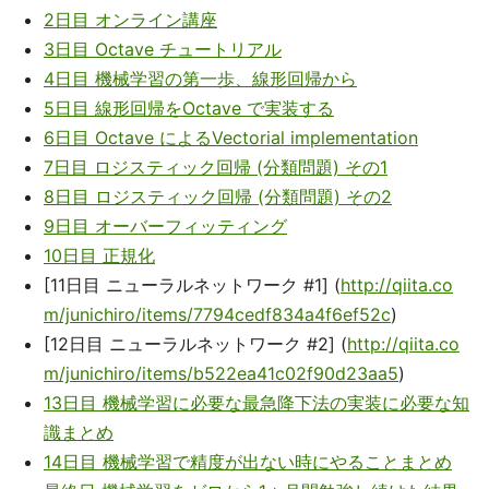
2日目 オンライン講座
3日目 Octave チュートリアル
4日目 機械学習の第一歩、線形回帰から
5日目 線形回帰をOctave で実装する
6日目 Octave によるVectorial implementation
7日目 ロジスティック回帰 (分類問題) その1
8日目 ロジスティック回帰 (分類問題) その2
9日目 オーバーフィッティング
10日目 正規化
[11日目 ニューラルネットワーク #1] (
http://qiita.co
m/junichiro/items/7794cedf834a4f6ef52c
)
[12日目 ニューラルネットワーク #2] (
http://qiita.co
m/junichiro/items/b522ea41c02f90d23aa5
)
13日目 機械学習に必要な最急降下法の実装に必要な知
識まとめ
14日目 機械学習で精度が出ない時にやることまとめ