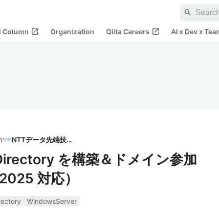
search
open_in_new
open_in_new
al Column
Organization
Qiita Careers
AI x Dev x Tea
n
NTTデータ先端技術
e Directory を構築＆ドメイン参加
r 2025 対応）
rectory
WindowsServer