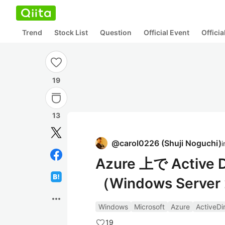
Trend
Stock List
Question
Official Event
Offici
19
13
@
carol0226
(
Shuji Noguchi
)
i
Azure 上で Activ
（Windows Serve
more_horiz
Windows
Microsoft
Azure
ActiveDi
19