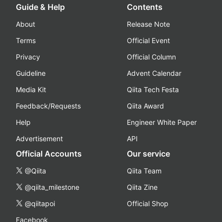
Guide & Help
Contents
About
Release Note
Terms
Official Event
Privacy
Official Column
Guideline
Advent Calendar
Media Kit
Qiita Tech Festa
Feedback/Requests
Qiita Award
Help
Engineer White Paper
Advertisement
API
Official Accounts
Our service
@Qiita
Qiita Team
@qiita_milestone
Qiita Zine
@qiitapoi
Official Shop
Facebook