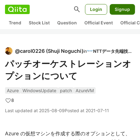
search
Login
Signup
Trend
Stock List
Question
Official Event
Official
@
carol0226
(
Shuji Noguchi
)
in
NTTデータ先端技術
パッチオーケストレーションオ
プションについて
Azure
WindowsUpdate
patch
AzureVM
8
Last updated at
2025-08-09
Posted at
2021-07-11
Azure の仮想マシンを作成する際のオプションとして、