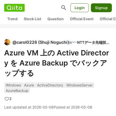
search
Login
Signup
Trend
Stock List
Question
Official Event
Official
@
carol0226
(
Shuji Noguchi
)
in
NTTデータ先端技術
Azure VM 上の Active Director
y を Azure Backup でバックア
ップする
Windows
Azure
ActiveDirectory
WindowsServer
AzureBackup
2
Last updated at
2026-05-08
Posted at
2026-05-08