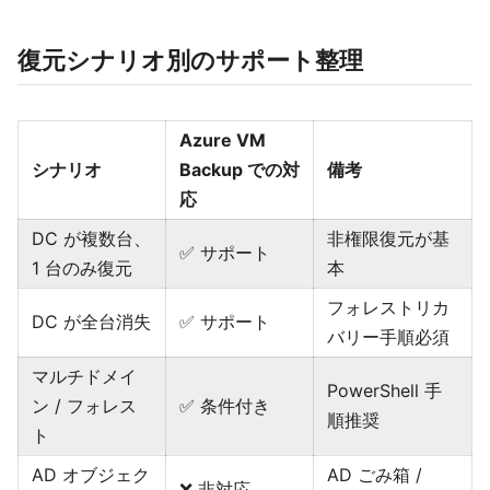
復元シナリオ別のサポート整理
Azure VM
シナリオ
Backup での対
備考
応
DC が複数台、
非権限復元が基
✅ サポート
1 台のみ復元
本
フォレストリカ
DC が全台消失
✅ サポート
バリー手順必須
マルチドメイ
PowerShell 手
ン / フォレス
✅ 条件付き
順推奨
ト
AD オブジェク
AD ごみ箱 /
❌ 非対応