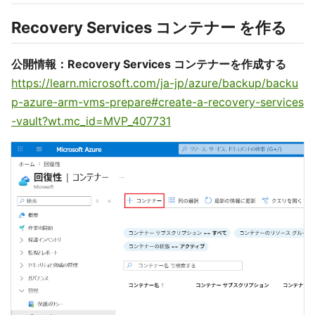
Recovery Services コンテナー を作る
公開情報：Recovery Services コンテナーを作成する
https://learn.microsoft.com/ja-jp/azure/backup/backu
p-azure-arm-vms-prepare#create-a-recovery-services
-vault?wt.mc_id=MVP_407731