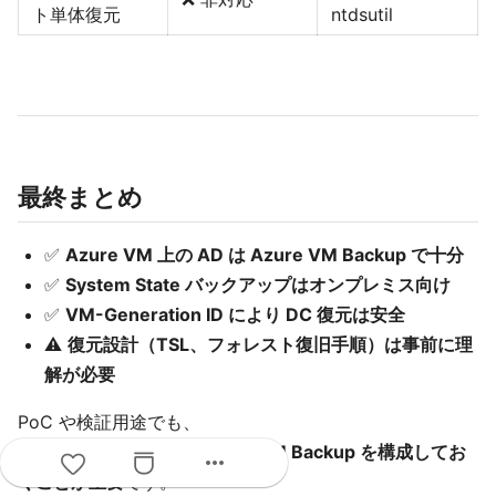
ト単体復元
ntdsutil
最終まとめ
✅
Azure VM 上の AD は Azure VM Backup で十分
✅
System State バックアップはオンプレミス向け
✅
VM-Generation ID により DC 復元は安全
⚠️
復元設計（TSL、フォレスト復旧手順）は事前に理
解が必要
PoC や検証用途でも、
本番と同じ設計思想で Azure VM Backup を構成してお
more_horiz
くことが重要
です。