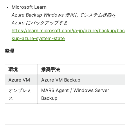
Microsoft Learn
Azure Backup Windows 使用してシステム状態を
Azure にバックアップする
https://learn.microsoft.com/ja-jp/azure/backup/bac
kup-azure-system-state
整理
環境
推奨手法
Azure VM
Azure VM Backup
オンプレミ
MARS Agent / Windows Server
ス
Backup