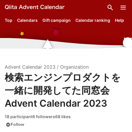
search
menu
Top
Calendars
Gift campaign
Calendar ranking
Help
Advent Calendar
2023
/
Organization
検索エンジンプロダクトを
一緒に開発してた同窓会
Advent Calendar 2023
18 participant
6 followers
68 likes
add_circle
Follow