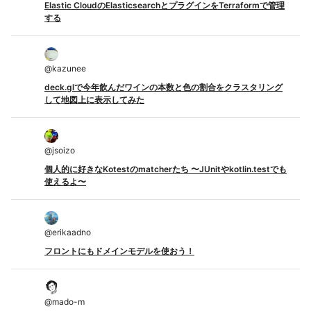
Elastic CloudのElasticsearchとプラグインをTerraformで管理
する
@
kazunee
deck.glで今年飲んだワインの本数と色の割合をクラスタリング
して地図上に表示してみた
@
jsoizo
個人的に好きなKotestのmatcherたち 〜JUnitやkotlin.testでも
使えるよ〜
@
erikaadno
フロントにもドメインモデルを使おう！
@
mado-m