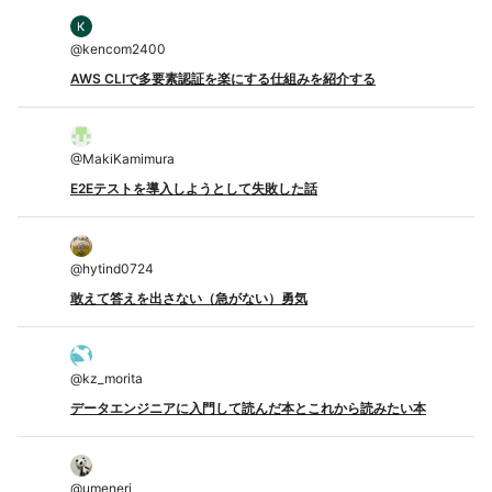
@
kencom2400
AWS CLIで多要素認証を楽にする仕組みを紹介する
@
MakiKamimura
E2Eテストを導入しようとして失敗した話
@
hytind0724
敢えて答えを出さない（急がない）勇気
@
kz_morita
データエンジニアに入門して読んだ本とこれから読みたい本
@
umeneri