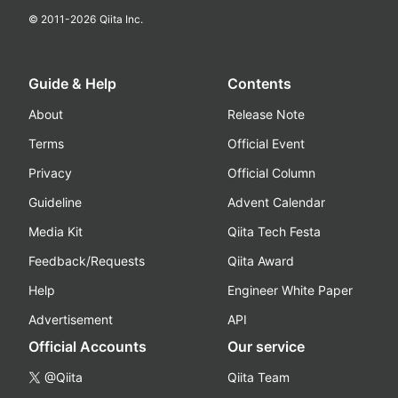
© 2011-
2026
Qiita Inc.
Guide & Help
Contents
About
Release Note
Terms
Official Event
Privacy
Official Column
Guideline
Advent Calendar
Media Kit
Qiita Tech Festa
Feedback/Requests
Qiita Award
Help
Engineer White Paper
Advertisement
API
Official Accounts
Our service
@Qiita
Qiita Team