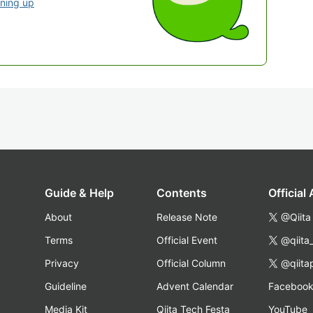
gning up
Guide & Help
Contents
Official
About
Release Note
@Qiita
Terms
Official Event
@qiita
Privacy
Official Column
@qiita
Guideline
Advent Calendar
Faceboo
Media Kit
Qiita Tech Festa
YouTube