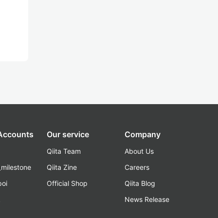
 Accounts
Our service
Company
Qiita Team
About Us
_milestone
Qiita Zine
Careers
poi
Official Shop
Qiita Blog
k
News Release