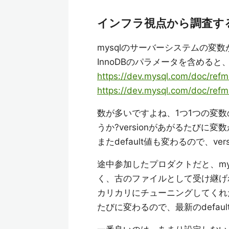
インフラ視点から調査す
mysqlのサーバーシステムの変
InnoDBのパラメータを含めると
https://dev.mysql.com/doc/refm
https://dev.mysql.com/doc/refm
数が多いですよね、1つ1つの変
うか?versionがあがるたび
またdefault値も変わるので、
途中参加したプロダクトだと、my
く、古のファイルとして受け継げ
カリカリにチューニングしてくれたの
たびに変わるので、最新のdefa