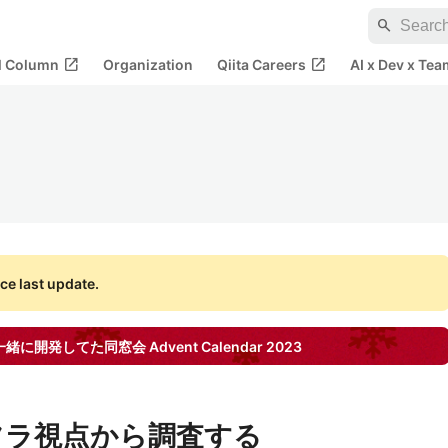
search
open_in_new
open_in_new
al Column
Organization
Qiita Careers
AI x Dev x Tea
ce last update.
一緒に開発してた同窓会
Advent Calendar
2023
インフラ視点から調査する