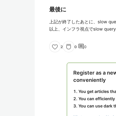
最後に
上記が終了したあとに、slow qu
以上、インフラ視点でslow qu
comment
0
0
2
Register as a ne
conveniently
You get articles t
You can efficiently
You can use dark 