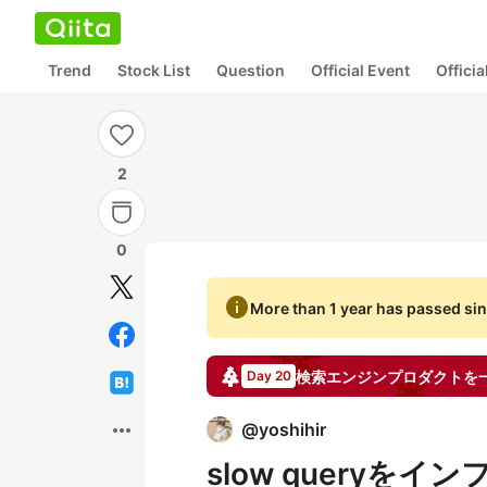
Trend
Stock List
Question
Official Event
Offici
2
0
info
More than 1 year has passed sin
検索エンジンプロダクトを
Day 20
more_horiz
@
yoshihir
slow queryを