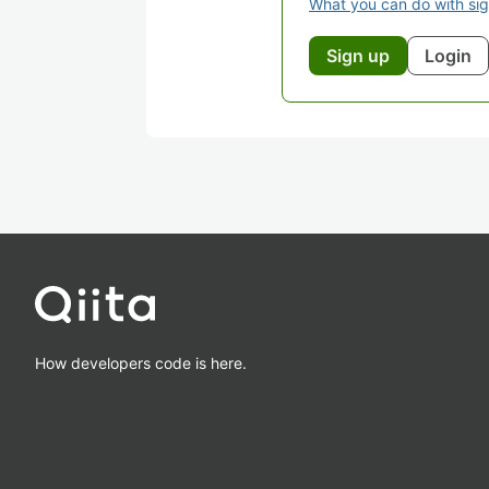
What you can do with si
Sign up
Login
How developers code is here.