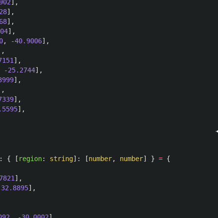
902
],
28
],
68
],
04
],
0
,
-
40.9006
],
],
7151
],
-
25.2744
],
3999
],
],
7339
],
.5595
],
:
{
[
region
:
string
]:
[
number
,
number
]
}
=
{
7821
],
-
32.8895
],
092
,
-
30.0002
],