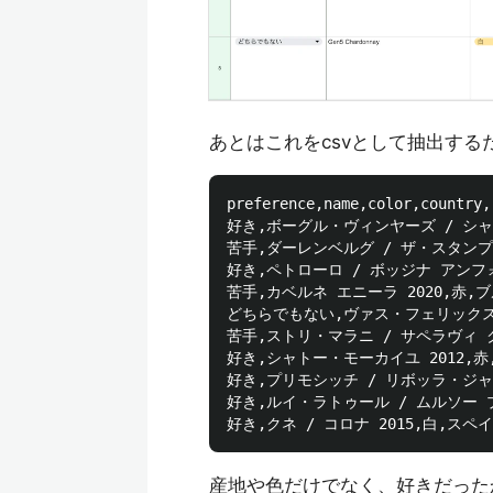
あとはこれをcsvとして抽出する
preference,name,color,country,r
好き,ボーグル・ヴィンヤーズ / シャル
苦手,ダーレンベルグ / ザ・スタンプ
好き,ペトローロ / ボッジナ アンフォ
苦手,カベルネ エニーラ 2020,赤,
どちらでもない,ヴァス・フェリックス 
苦手,ストリ・マラニ / サペラヴィ ク
好き,シャトー・モーカイユ 2012,
好き,プリモシッチ / リボッラ・ジャ
好き,ルイ・ラトゥール / ムルソー 
産地や色だけでなく、好きだった