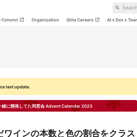
search
open_in_new
open_in_new
al Column
Organization
Qiita Careers
AI x Dev x Tea
ce last update.
一緒に開発してた同窓会
Advent Calendar
2023
飲んだワインの本数と色の割合をクラス