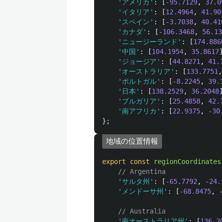
'
アメリカ
'
:
[
-
95.7129
,
37.0
'
イタリア
'
:
[
12.4964
,
41.90
'
スペイン
'
:
[
-
3.7038
,
40.41
'
カナダ
'
:
[
-
106.3468
,
56.13
'
ニュージーランド
'
:
[
174.886
'
中国
'
:
[
104.1954
,
35.8617
'
ジョージア
'
:
[
44.8271
,
41.
'
オーストラリア
'
:
[
133.7751
,
'
ポルトガル
'
:
[
-
8.2245
,
39.
'
日本
'
:
[
138.2529
,
36.2048
'
ブルガリア
'
:
[
25.4858
,
42.
'
南アフリカ
'
:
[
22.9375
,
-
30
};
地域の位置情報
export
const
regionCoordinates
// Argentina
'
サルタ州
'
:
[
-
65.7792
,
-
24.
'
メンドーサ州
'
:
[
-
68.8475
,
// Australia
'
南オーストラリア州
'
:
[
136.2