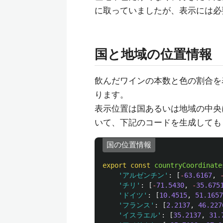
に取っていましたが、表示には必
国と地域の位置情報
飲んだワインの本数と色の割合を
ります。
表示位置は国あるいは地域の中央に
いて、下記のコードを生成しても
国の位置情報
export
const
countryCoordinate
'
アルゼンチン
'
:
[
-
63.6167
,
'
チリ
'
:
[
-
71.5430
,
-
35.675
'
ドイツ
'
:
[
10.4515
,
51.1657
'
フランス
'
:
[
2.2137
,
46.227
'
イスラエル
'
:
[
35.2137
,
31.