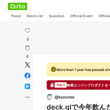
Trend
Stock List
Question
Official Event
Offici
3
0
info
More than 1 year has passed sin
検索エンジンプロダクトを
Day 2
more_horiz
@
kazunee
deck.glで今年