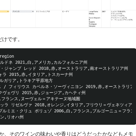
だけです。
egion

ドネ 2021,白,アメリカ,カルフォルニア州

・ジャンプ レッド 2018,赤,オーストラリア,南オーストラリア州

ラ 2015,赤,イタリア,トスカーナ州

ブルガリア,トラキア平原地方

/ フィリウス カベルネ・ソーヴィニヨン 2019,赤,オーストラリア
ヴェヴリ 2015,赤,ジョージア,カヘティ州

赤,フランス,ヌーヴェル＝アキテーヌ地域圏

ッラ リゼルヴァ 2018,オレンジ,イタリア,フリウリ＝ヴェネツィア・
プルミエ・クリュ ポリュゾ 2006,白,フランス,ブルゴーニュ＝フラン
か、そのワインの味わいや香りはどうだったかなどもメモ