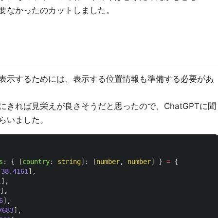
要なかったのカットしました。
表示するためには、表示する位置情報も準備する必要があ
きれば見栄えが良さそうだと思ったので、ChatGPTに聞
らいました。
s
:
{
[
country
:
string
]:
[
number
,
number
]
}
=
{
-
38.4161
],
1
],
],
6
],
7683
],