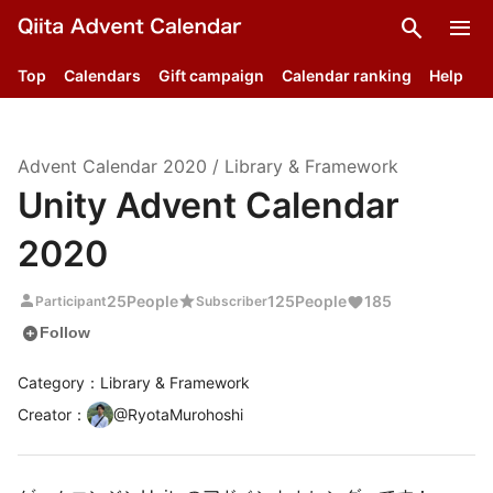
search
menu
Top
Calendars
Gift campaign
Calendar ranking
Help
Advent Calendar
2020
/
Library & Framework
Unity Advent Calendar
2020
person
star
25
People
125
People
185
Participant
Subscriber
add_circle
Follow
Category：Library & Framework
Creator
：
@
RyotaMurohoshi