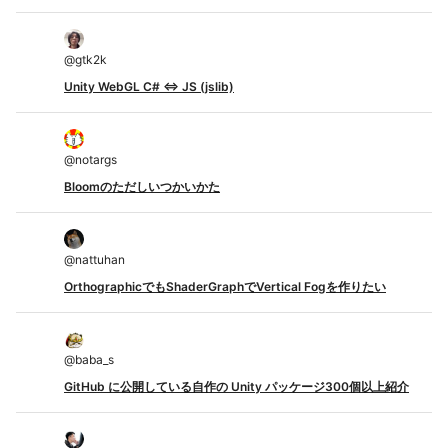
@
gtk2k
Unity WebGL C# <=> JS (jslib)
@
notargs
Bloomのただしいつかいかた
@
nattuhan
OrthographicでもShaderGraphでVertical Fogを作りたい
@
baba_s
GitHub に公開している自作の Unity パッケージ300個以上紹介