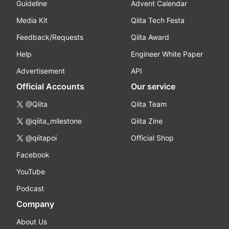
Guideline
Advent Calendar
Media Kit
Qiita Tech Festa
Feedback/Requests
Qiita Award
Help
Engineer White Paper
Advertisement
API
Official Accounts
Our service
@Qiita
Qiita Team
@qiita_milestone
Qiita Zine
@qiitapoi
Official Shop
Facebook
YouTube
Podcast
Company
About Us