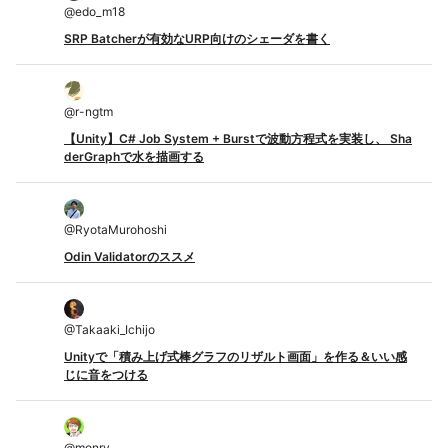
@
edo_m18
SRP Batcherが有効なURP向けのシェーダを書く
@
r-ngtm
【Unity】C# Job System + Burstで波動方程式を実装し、 Sha
derGraphで水を描画する
@
RyotaMurohoshi
Odin Validatorのススメ
@
Takaaki_Ichijo
Unityで「積み上げ式棒グラフのリザルト画面」を作る＆いい感
じに音をつける
@
monry