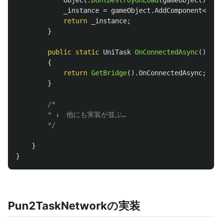
Object
.
DontDestroyOnLoad
(
gameObject
);
_instance
=
gameObject
.
AddComponent
<
PunC
return
_instance
;
}
public
static
UniTask
OnConnectedAsync
()
{
return
GetBridge
().
OnConnectedAsync
;
}
/* 

        * ↓　他にも実装が並ぶ…

        */
}
}
Pun2TaskNetworkの実装