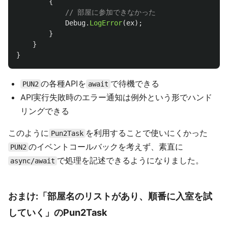
{
// 部屋に参加できなかった
Debug
.
LogError
(
ex
);
}
}
}
の各種APIを
で待機できる
PUN2
await
API実行失敗時のエラー通知は例外という形でハンド
リングできる
このように
を利用することで使いにくかった
Pun2Task
のイベントコールバックを考えず、素直に
PUN2
で処理を記述できるようになりました。
async/await
おまけ:「部屋名のリストがあり、順番に入室を試
していく」のPun2Task