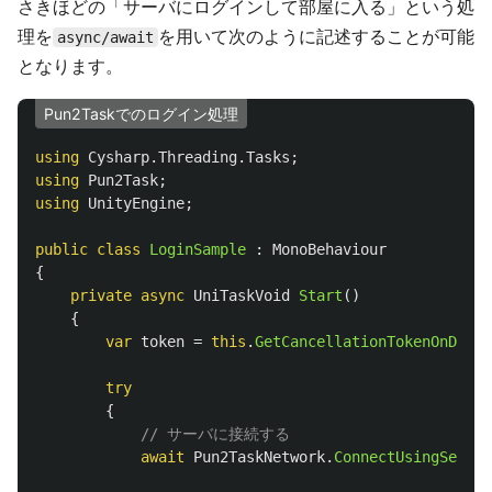
さきほどの「サーバにログインして部屋に入る」という処
理を
を用いて次のように記述することが可能
async/await
となります。
Pun2Taskでのログイン処理
using
Cysharp.Threading.Tasks
;
using
Pun2Task
;
using
UnityEngine
;
public
class
LoginSample
:
MonoBehaviour
{
private
async
UniTaskVoid
Start
()
{
var
token
=
this
.
GetCancellationTokenOnDestr
try
{
// サーバに接続する
await
Pun2TaskNetwork
.
ConnectUsingSettin