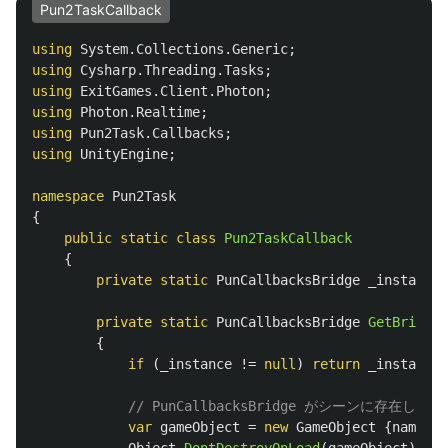
Pun2TaskCallback
using
System.Collections.Generic
;
using
Cysharp.Threading.Tasks
;
using
ExitGames.Client.Photon
;
using
Photon.Realtime
;
using
Pun2Task.Callbacks
;
using
UnityEngine
;
namespace
Pun2Task
{
public
static
class
Pun2TaskCallback
{
private
static
PunCallbacksBridge
_instance
;
private
static
PunCallbacksBridge
GetBridge
(
{
if
(
_instance
!=
null
)
return
_instance
;
// PunCallbacksBridge がシーンに存在し
var
gameObject
=
new
GameObject
{
name
=