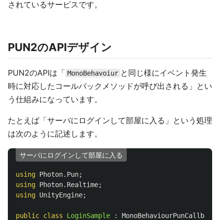
されているサービスです。
PUN2のAPIデザイン
PUN2のAPIは「
と同じ様にイベント発生
MonoBehavoiur
時に対応したコールバックメソッドが呼び出される」とい
う仕組みになっています。
たとえば「サーバにログインして部屋に入る」という処理
は次のように記述します。
サーバにログインして部屋に入る
using
Photon.Pun
;
using
Photon.Realtime
;
using
UnityEngine
;
public
class
LoginSample
:
MonoBehaviourPunCallbacks