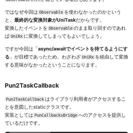
ではなぜ今回は
を使わなかったのかという
Observable
と、
最終的な変換対象がUniTask
だからです。
変換したイベントを
のまま取り回すのであれ
Observable
ば
に変換してしまってもよいでしょう。
UniRx
ですが今回は「
async/awaitでイベントを待てるようにす
る
」が目標であったため、わざわざ
を経由して変換
UniRx
する意味がなかったということになります。
Pun2TaskCallback
はライブラリ利用者がアクセスするこ
Pun2TaskCallback
とを意図したstaticクラスです。
実装としては
へのアクセスを提供し
PunCallbacksBridge
ているだけです。