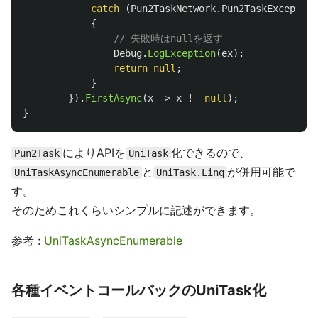
catch
(
Pun2TaskNetwork
.
Pun2TaskException
{
// 失敗時はnullを返す
Debug
.
LogException
(
ex
);
return
null
;
}
}).
FirstAsync
(
x
=>
x
!=
null
);
}
によりAPIを
化できるので、
Pun2Task
UniTask
と
が併用可能で
UniTaskAsyncEnumerable
UniTask.Linq
す。
そのためこれくらいシンプルに記述ができます。
参考 :
UniTaskAsyncEnumerable
各種イベントコールバックのUniTask化