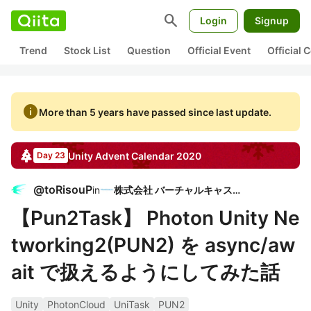
search
Login
Signup
Trend
Stock List
Question
Official Event
Official
info
More than 5 years have passed since last update.
Unity
Advent Calendar
2020
Day 23
@
toRisouP
in
株式会社 バーチャルキャスト
【Pun2Task】 Photon Unity Ne
tworking2(PUN2) を async/aw
ait で扱えるようにしてみた話
Unity
PhotonCloud
UniTask
PUN2