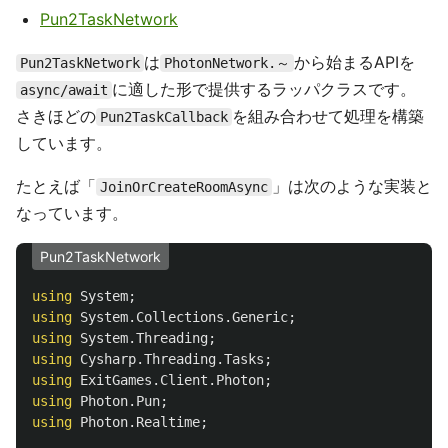
Pun2TaskNetwork
は
から始まるAPIを
Pun2TaskNetwork
PhotonNetwork.～
に適した形で提供するラッパクラスです。
async/await
さきほどの
を組み合わせて処理を構築
Pun2TaskCallback
しています。
たとえば「
」は次のような実装と
JoinOrCreateRoomAsync
なっています。
Pun2TaskNetwork
using
System
;
using
System.Collections.Generic
;
using
System.Threading
;
using
Cysharp.Threading.Tasks
;
using
ExitGames.Client.Photon
;
using
Photon.Pun
;
using
Photon.Realtime
;