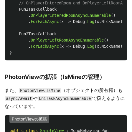
// OnPlayerEnteredRoom and OnPlayerLeftRoomA
Pun2TaskCallback
.
OnPlayerEnteredRoomAsyncEnumerable
()
.
ForEachAsync
(
x
=>
Debug
.
Log
(
x
.
NickName
),
ca
Pun2TaskCallback
.
OnPlayerLeftRoomAsyncEnumerable
()
.
ForEachAsync
(
x
=>
Debug
.
Log
(
x
.
NickName
),
ca
}
PhotonViewの拡張（IsMineの管理）
また、
（オブジェクトの所有権）も
PhotonView.IsMine
や
で扱えるように
async/await
UniTaskAsyncEnumerable
なっています。
PhotonViewの拡張
public
class
SampleView
:
MonoBehaviourPun