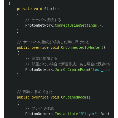
{
private
void
Start
()
{
// サーバへ接続する
PhotonNetwork
.
ConnectUsingSettings
();
}
// サーバへの接続が成功した時に呼ばれる
public
override
void
OnConnectedToMaster
()
{
// 部屋に参加する
// 部屋がない場合は新規作成、ある場合は既存の部屋
PhotonNetwork
.
JoinOrCreateRoom
(
"test_room"
,
}
// 部屋に参加できた
public
override
void
OnJoinedRoom
()
{
// プレイヤ作成
PhotonNetwork
.
Instantiate
(
"Player"
,
Vector3
.