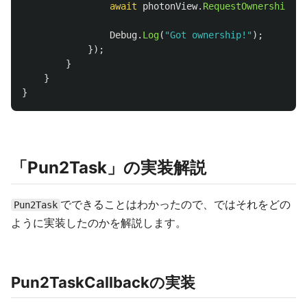
await
photonView
.
RequestOwnershipAsy
Debug
.
Log
(
"Got ownership!"
);
});
}
}
}
「Pun2Task」の実装解説
でできることはわかったので、ではそれをどの
Pun2Task
ように実装したのかを解説します。
Pun2TaskCallbackの実装