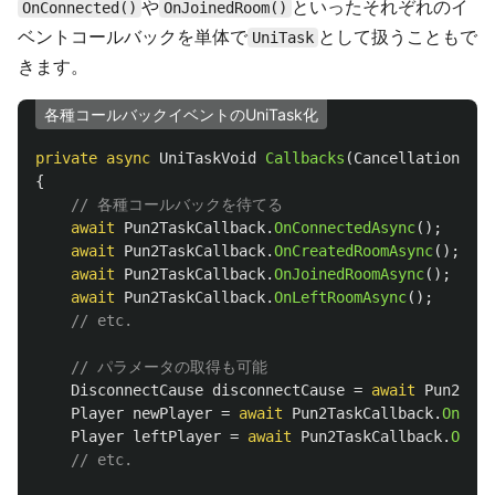
や
といったそれぞれのイ
OnConnected()
OnJoinedRoom()
ベントコールバックを単体で
として扱うこともで
UniTask
きます。
各種コールバックイベントのUniTask化
private
async
UniTaskVoid
Callbacks
(
CancellationToke
{
// 各種コールバックを待てる
await
Pun2TaskCallback
.
OnConnectedAsync
();
await
Pun2TaskCallback
.
OnCreatedRoomAsync
();
await
Pun2TaskCallback
.
OnJoinedRoomAsync
();
await
Pun2TaskCallback
.
OnLeftRoomAsync
();
// etc.
// パラメータの取得も可能
DisconnectCause
disconnectCause
=
await
Pun2Task
Player
newPlayer
=
await
Pun2TaskCallback
.
OnPlay
Player
leftPlayer
=
await
Pun2TaskCallback
.
OnPla
// etc.