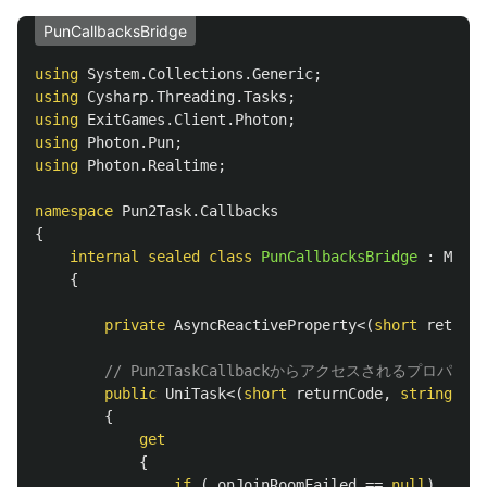
PunCallbacksBridge
using
System.Collections.Generic
;
using
Cysharp.Threading.Tasks
;
using
ExitGames.Client.Photon
;
using
Photon.Pun
;
using
Photon.Realtime
;
namespace
Pun2Task.Callbacks
{
internal
sealed
class
PunCallbacksBridge
:
MonoB
{
private
AsyncReactiveProperty
<(
short
returnC
// Pun2TaskCallbackからアクセスされるプロパティ
public
UniTask
<(
short
returnCode
,
string
mes
{
get
{
if
(
_onJoinRoomFailed
==
null
)