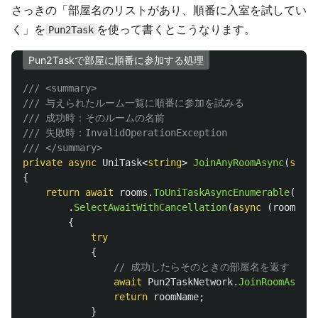
さっきの「部屋名のリストがあり、順番に入室を試してい
く」を
を使って書くとこうなります。
Pun2Task
Pun2Taskで部屋に順番に参加する処理
/// <summary>
/// 与えられたルーム一覧に順番に参加を試みる
/// 成功時：そのルームの名前
/// 失敗時：InvalidOperationException
/// </summary>
private
async
UniTask
<
string
>
JoinAnyRoomAsync
(
strin
{
return
await
rooms
.
ToUniTaskAsyncEnumerable
()
.
SelectAwaitWithCancellation
(
async
(
roomName
{
try
{
// 成功したらそのときの部屋名を返す
await
Pun2TaskNetwork
.
JoinRoomAsync
(
return
roomName
;
}