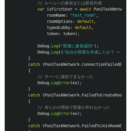
// ルームへの参加または新規作成
var
isFirstUser
=
await
Pun2TaskNetwork
.
roomName
:
"test_room"
,
roomOptions
:
default
,
typedLobby
:
default
,
token
:
token
);
Debug
.
Log
(
"部屋に参加成功"
);
Debug
.
Log
(
$"自分が部屋を作成したか？ = 
{
isF
}
catch
(
Pun2TaskNetwork
.
ConnectionFailedExcep
{
// サーバに接続できなかった
Debug
.
LogError
(
ex
);
}
catch
(
Pun2TaskNetwork
.
FailedToCreateRoomExc
{
// 何らかの理由で部屋が作れなかった
Debug
.
LogError
(
ex
);
}
catch
(
Pun2TaskNetwork
.
FailedToJoinRoomExcep