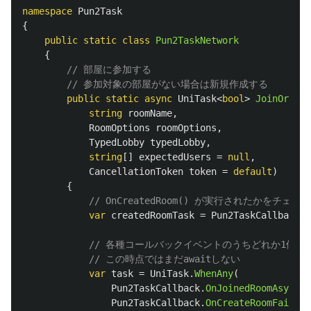
namespace
Pun2Task
{
public
static
class
Pun2TaskNetwork
{
// 部屋に参加する
// 参加対象の部屋がない場合は新規作成する
public
static
async
UniTask
<
bool
>
JoinOrCrea
string
roomName
,
RoomOptions
roomOptions
,
TypedLobby
typedLobby
,
string
[]
expectedUsers
=
null
,
CancellationToken
token
=
default
)
{
// OnCreatedRoom() が実行されたかをチェ
var
createdRoomTask
=
Pun2TaskCallback
.
O
// 各種コールバックイベントのうちどれか1個
// この時点ではまだawaitしない
var
task
=
UniTask
.
WhenAny
(
Pun2TaskCallback
.
OnJoinedRoomAsync
()
Pun2TaskCallback
.
OnCreateRoomFailedA