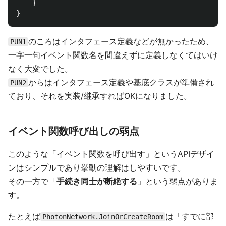
}
}
のころはインタフェース定義などが無かったため、
PUN1
一字一句イベント関数名を間違えずに定義しなくてはいけ
なく大変でした。
からはインタフェース定義や基底クラスが準備され
PUN2
ており、それを実装/継承すればOKになりました。
イベント関数呼び出しの弱点
このような「イベント関数を呼び出す」というAPIデザイ
ンはシンプルであり挙動の理解はしやすいです。
その一方で「
手続き同士が断絶する
」という弱点がありま
す。
たとえば
は「すでに部
PhotonNetwork.JoinOrCreateRoom