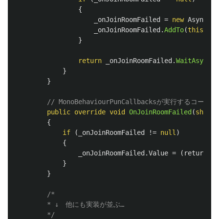
{
_onJoinRoomFailed
=
new
AsyncRea
_onJoinRoomFailed
.
AddTo
(
this
.
Get
}
return
_onJoinRoomFailed
.
WaitAsync
()
}
}
// MonoBehaviourPunCallbacksが実行するコー
public
override
void
OnJoinRoomFailed
(
short
{
if
(
_onJoinRoomFailed
!=
null
)
{
_onJoinRoomFailed
.
Value
=
(
returnCod
}
}
/* 

        * ↓　他にも実装が並ぶ…

        */