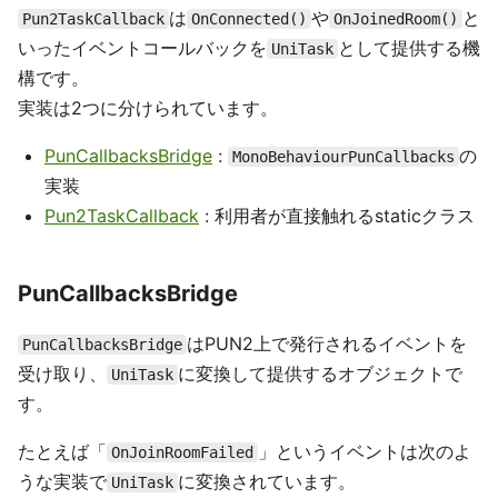
は
や
と
Pun2TaskCallback
OnConnected()
OnJoinedRoom()
いったイベントコールバックを
として提供する機
UniTask
構です。
実装は2つに分けられています。
PunCallbacksBridge
:
の
MonoBehaviourPunCallbacks
実装
Pun2TaskCallback
: 利用者が直接触れるstaticクラス
PunCallbacksBridge
はPUN2上で発行されるイベントを
PunCallbacksBridge
受け取り、
に変換して提供するオブジェクトで
UniTask
す。
たとえば「
」というイベントは次のよ
OnJoinRoomFailed
うな実装で
に変換されています。
UniTask