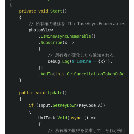
{
private
void
Start
()
{
// 所有権の遷移を IUniTaskAsyncEnumerable<b
photonView
.
IsMineAsyncEnumerable
()
.
Subscribe
(
x
=>
{
// 所有者が変化したら通知される。
Debug
.
Log
(
$"IsMine = 
{
x
}
"
);
})
.
AddTo
(
this
.
GetCancellationTokenOnDestro
}
public
void
Update
()
{
if
(
Input
.
GetKeyDown
(
KeyCode
.
A
))
{
UniTask
.
Void
(
async
()
=>
{
// 所有権の取得を要求して、それが完了する