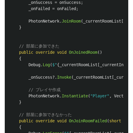
_onSuccess
=
onSuccess
;
_onFailed
=
onFailed
;
PhotonNetwork
.
JoinRoom
(
_currentRoomList
[
_cur
}
// 部屋に参加できた
public
override
void
OnJoinedRoom
()
{
Debug
.
Log
(
$"
{
_currentRoomList
[
_currentIndex
]
_onSuccess
?.
Invoke
(
_currentRoomList
[
_current
// プレイヤ作成
PhotonNetwork
.
Instantiate
(
"Player"
,
Vector3
.
}
// 部屋に参加できなかった
public
override
void
OnJoinRoomFailed
(
short
retu
{