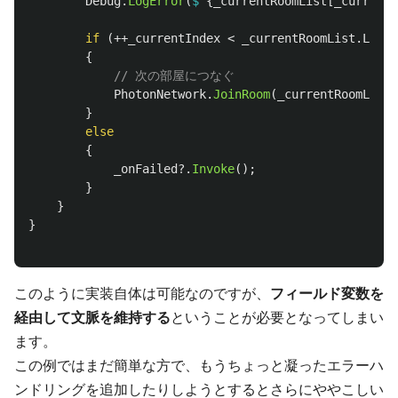
Debug
.
LogError
(
$"
{
_currentRoomList
[
_currentI
if
(++
_currentIndex
<
_currentRoomList
.
Lengt
{
// 次の部屋につなぐ
PhotonNetwork
.
JoinRoom
(
_currentRoomList
[
}
else
{
_onFailed
?.
Invoke
();
}
}
}
このように実装自体は可能なのですが、
フィールド変数を
経由して文脈を維持する
ということが必要となってしまい
ます。
この例ではまだ簡単な方で、もうちょっと凝ったエラーハ
ンドリングを追加したりしようとするとさらにややこしい