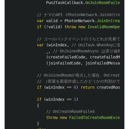
Pun2TaskCallback
.
OnJoinRoomFailedAsy
// ナマのAPI (PhotonNetwork.JoinOrCreat
var
valid
=
PhotonNetwork
.
JoinOrCreateRo
if
(!
valid
)
throw
new
InvalidRoomOperati
// コールバックイベントのうちどれが先着で終
var
(
winIndex
,
// UniTask.WhenAnyに
_
,
// OnJoinedRoomAsync は戻り値無し
(
createFailedCode
,
createFailedMessa
(
joinFailedCode
,
joinFailedMessage
))
// OnJoinedRoomが発火した場合、OnCrea
// （部屋を新規作成したかどうかの判別ができる
if
(
winIndex
==
0
)
return
createdRoomTas
if
(
winIndex
==
1
)
{
// OnCreateRoomFailed
throw
new
FailedToCreateRoomExceptio
}