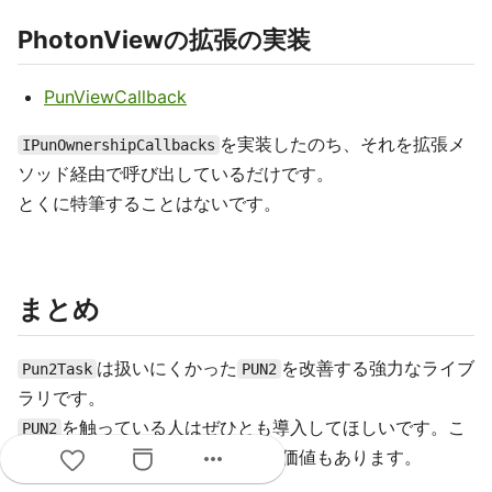
PhotonViewの拡張の実装
PunViewCallback
を実装したのち、それを拡張メ
IPunOwnershipCallbacks
ソッド経由で呼び出しているだけです。
とくに特筆することはないです。
まとめ
は扱いにくかった
を改善する強力なライブ
Pun2Task
PUN2
ラリです。
を触っている人はぜひとも導入してほしいです。こ
PUN2
more_horiz
のために
を学習する価値もあります。
async/await