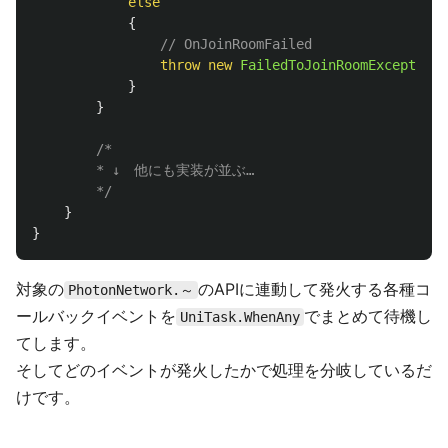
else
{
// OnJoinRoomFailed
throw
new
FailedToJoinRoomException
(
}
}
/* 

        * ↓　他にも実装が並ぶ…

        */
}
}
対象の
のAPIに連動して発火する各種コ
PhotonNetwork.～
ールバックイベントを
でまとめて待機し
UniTask.WhenAny
てします。
そしてどのイベントが発火したかで処理を分岐しているだ
けです。