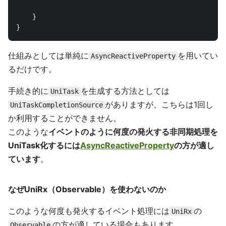
}
}
仕組みとしては単純に
を用いてい
AsyncReactiveProperty
るだけです。
手続き的に
を生成する方法としては
UniTask
がありますが、こちらは1回し
UniTaskCompletionSource
か利用することができません。
このような
イベントのように何度の発火する非同期処理を
UniTask化するには
AsyncReactiveProperty
の方が適し
ています
。
なぜUniRx（Observable）を使わないのか
このような何度も発火するイベント処理には
の
UniRx
の方が適している場合もあります。
Observable