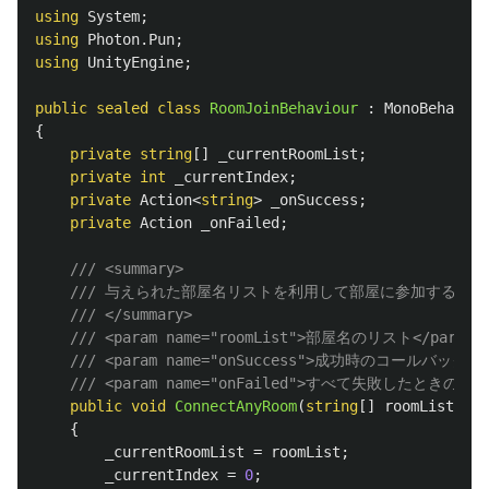
using
System
;
using
Photon.Pun
;
using
UnityEngine
;
public
sealed
class
RoomJoinBehaviour
:
MonoBehaviou
{
private
string
[]
_currentRoomList
;
private
int
_currentIndex
;
private
Action
<
string
>
_onSuccess
;
private
Action
_onFailed
;
/// <summary>
/// 与えられた部屋名リストを利用して部屋に参加する
/// </summary>
/// <param name="roomList">部屋名のリスト</param>
/// <param name="onSuccess">成功時のコールバック</p
/// <param name="onFailed">すべて失敗したときのコ
public
void
ConnectAnyRoom
(
string
[]
roomList
,
Ac
{
_currentRoomList
=
roomList
;
_currentIndex
=
0
;