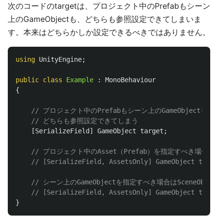
次のコードのtargetは、プロジェクト中のPrefabもシーン
上のGameObjectも、どちらも参照設定できてしまいま
す。本来はどちらかしか設定できるべきではありません。
using
UnityEngine
;
public
class
Example
:
MonoBehaviour
{
// プロジェクト中のPrefabもシーン上のGameObjectも
// どちらも参照設定できてしまう
[
SerializeField
]
GameObject
target
;
// プロジェクト中のAsset（Prefab）を指定すべき場合は、A
// [SerializeField, AssetsOnly] GameObject targe
// シーン上のGameObjectを指定すべき場合はSceneObject
// [SerializeField, AssetsOnly] GameObject targe
}