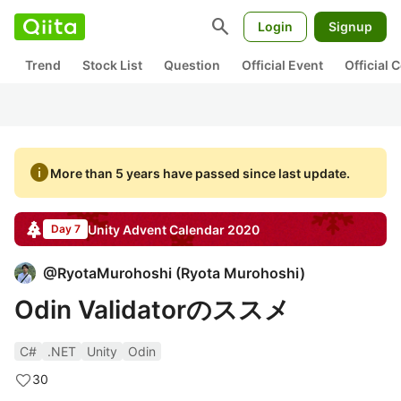
search
Login
Signup
Trend
Stock List
Question
Official Event
Official
info
More than 5 years have passed since last update.
Unity
Advent Calendar
2020
Day 7
@
RyotaMurohoshi
(
Ryota Murohoshi
)
Odin Validatorのススメ
C#
.NET
Unity
Odin
30