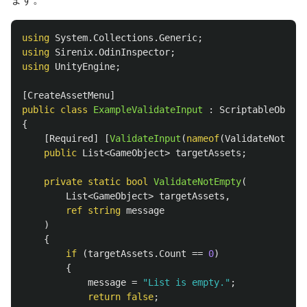
using
System.Collections.Generic
;
using
Sirenix.OdinInspector
;
using
UnityEngine
;
[
CreateAssetMenu
]
public
class
ExampleValidateInput
:
ScriptableObject
{
[
Required
]
[
ValidateInput
(
nameof
(
ValidateNotEmpt
public
List
<
GameObject
>
targetAssets
;
private
static
bool
ValidateNotEmpty
(
List
<
GameObject
>
targetAssets
,
ref
string
message
)
{
if
(
targetAssets
.
Count
==
0
)
{
message
=
"List is empty."
;
return
false
;