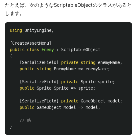
たとえば、次のようなScriptableObjectのクラスがあると
します。
using
UnityEngine
;
[
CreateAssetMenu
]
public
class
Enemy
:
ScriptableObject
{
[
SerializeField
]
private
string
enemyName
;
public
string
EnemyName
=>
enemyName
;
[
SerializeField
]
private
Sprite
sprite
;
public
Sprite
Sprite
=>
sprite
;
[
SerializeField
]
private
GameObject
model
;
public
GameObject
Model
=>
model
;
// 略
}