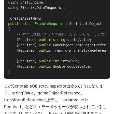
using
UnityEngine
;
using
Sirenix.OdinInspector
;
[
CreateAssetMenu
]
public
class
ExampleRequire
:
ScriptableObject
{
// 本当はプロパティを準備したほうがいいが、サンプルのため
[
Required
]
public
string
stringValue
;
[
Required
]
public
GameObject
gameObjectReference
[
Required
]
public
Transform
transformReference
;
[
Required
]
public
int
intValue
;
[
Required
]
public
double
doubleValue
;
}
このScriptableObjectのInspectorは次のようになりま
す。stringValue、gameObjectReference、
transformReferenceの上部に「stringValue is
Required」などのエラーメッセージが表示されているこ
とに注目してください。Required属性を付与すること