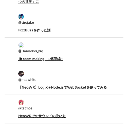
つの世界」に
@
sirojake
FizzBuzzを作った話
@
Hamadori_vrq
1h room making ~解説編~
@
noawhite
【NeosVR】LogiX＋Node.jsでWebSocketを使ってみる
@
tatmos
NeosVRでのサウンドの扱い方