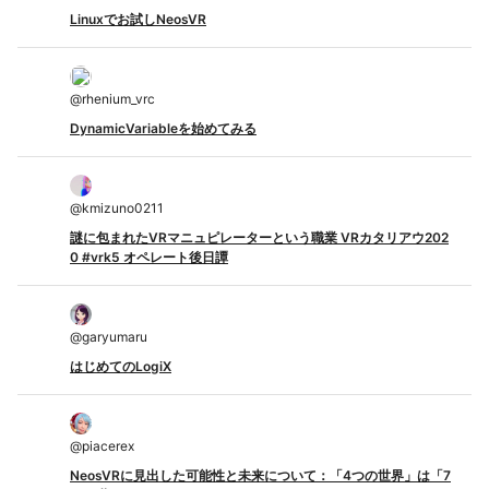
Linuxでお試しNeosVR
@
rhenium_vrc
DynamicVariableを始めてみる
@
kmizuno0211
謎に包まれたVRマニュピレーターという職業 VRカタリアウ202
0 #vrk5 オペレート後日譚
@
garyumaru
はじめてのLogiX
@
piacerex
NeosVRに見出した可能性と未来について：「4つの世界」は「7