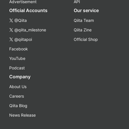
Advertisement
API
Official Accounts
Our service
@Qiita
Qiita Team
@qiita_milestone
Qiita Zine
@qiitapoi
Official Shop
Facebook
YouTube
Podcast
Company
About Us
Careers
Qiita Blog
News Release