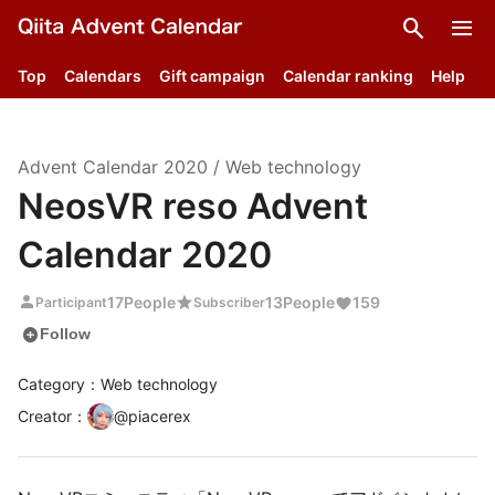
search
menu
Top
Calendars
Gift campaign
Calendar ranking
Help
Advent Calendar
2020
/
Web technology
NeosVR reso Advent
Calendar 2020
person
star
17
People
13
People
159
Participant
Subscriber
add_circle
Follow
Category：Web technology
Creator
：
@
piacerex