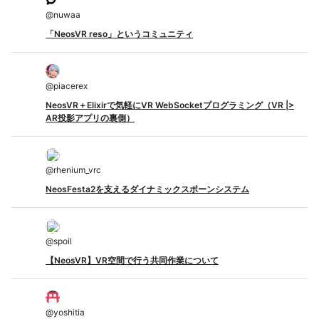
@
nuwaa
「NeosVR reso」というコミュニティ
@
piacerex
NeosVR＋Elixirで気軽にVR WebSocketプログラミング（VR |>
AR投影アプリの裏側）
@
rhenium_vrc
NeosFesta2を支えるダイナミックスポーンシステム
@
spoil
【NeosVR】VR空間で行う共同作業について
@
yoshitia