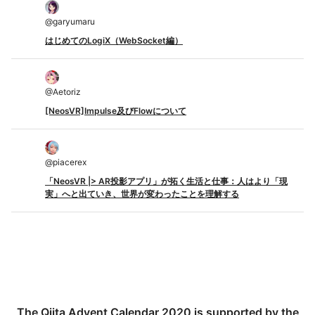
@
garyumaru
はじめてのLogiX（WebSocket編）
@
Aetoriz
[NeosVR]Impulse及びFlowについて
@
piacerex
「NeosVR |> AR投影アプリ」が拓く生活と仕事：人はより「現
実」へと出ていき、世界が変わったことを理解する
The Qiita Advent Calendar 2020 is supported by the