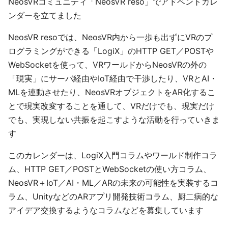
NeosVRコミュニティ「NeosVR reso」でアドベントカレ
ンダーを立てました
NeosVR resoでは、NeosVR内から一歩も出ずにVRのプ
ログラミングができる「LogiX」のHTTP GET／POSTや
WebSocketを使って、VRワールドからNeosVRの外の
「現実」にサーバ経由やIoT経由で干渉したり、VRとAI・
MLを連動させたり、NeosVRオブジェクトをAR化するこ
とで現実改変することを通して、VRだけでも、現実だけ
でも、実現しない共振を起こすような活動を行っていきま
す
このカレンダーは、LogiX入門コラムやワールド制作コラ
ム、HTTP GET／POSTとWebSocketの使い方コラム、
NeosVR＋IoT／AI・ML／ARの未来の可能性を実装するコ
ラム、UnityなどのARアプリ開発技術コラム、厨二病的な
アイデア交換するようなコラムなどを募集しています