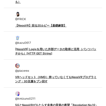
も）
@
FRICK
【NeosVR】回る20ルピー【基礎練習】
@
kazu0617
[NeosVR] Logixを用いた外部データの取得と活用（パンツパッ
チから）[HTTP GET String]
@
piacerex
VRヘッドセット（HMD）持っていなくてもNeosVRプログラミ
ング：3D豆腐をブン回す
@
kmizuno0211
5GとNeosVRがもたらす未来の音楽の希望「Revolution No.10」