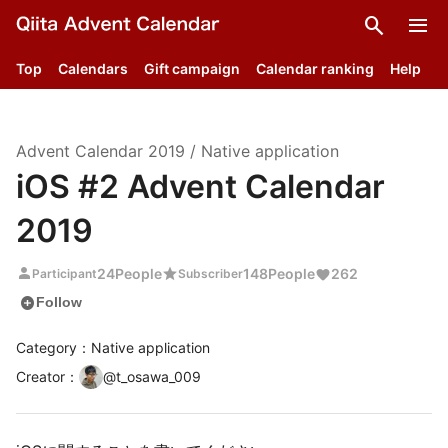
search
menu
Top
Calendars
Gift campaign
Calendar ranking
Help
Advent Calendar
2019
/
Native application
iOS #2 Advent Calendar
2019
person
star
24
People
148
People
262
Participant
Subscriber
add_circle
Follow
Category：Native application
Creator
：
@
t_osawa_009