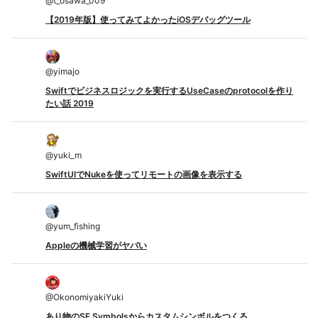
@
t_osawa_009
【2019年版】使ってみてよかったiOSデバッグツール
@
yimajo
Swiftでビジネスロジックを実行するUseCaseのprotocolを作り
たい話 2019
@
yuki_m
SwiftUIでNukeを使ってリモートの画像を表示する
@
yum_fishing
Appleの機械学習がヤバい
@
OkonomiyakiYuki
あり物のSF Symbolsからカスタムシンボルをつくる