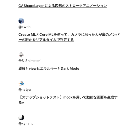
CAShapeLayer による図形のストロークアニメーション
@
zwtin
Create MLとCore MLを使って、カメラに写った人が嵐のメンバ
ーの誰かをリアルタイムで判定する
@
S_Shimotori
遷移とviewヒエラルキーとDark Mode
@
natya
【スナップショットテスト】mockを用いて動的な画面を生成す
る⭐️
@
kymmt