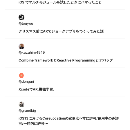
iOS でマルチモジュールを試したときにハマったこと
@
touyou
クリスマス前にARでジョークアプリをつくってみた話
@
kazuhiro4949
Combine frameworkとReactive Programmingとデバッグ
@
donguri
XcodeでAR,機械学習。
@
grandbig
iOS13におけるCoreLocationの変更点〜常に許可/使用中のみ許
可/一時的に許可〜