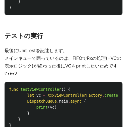
}
}
テストの実行
最後にUnitTestを記述します。
メインキューで囲っているのは、FIFOでRxの処理(=VCの
表示ロジック)が終わった後にVCをprintしたいためです
ʕ•ᴥ•ʔ
func
testViewController
()
{
let
vc
=
XxxViewControllerFactory
.
create
()
DispatchQueue
.
main
.
async
{
print
(
vc
)
}
}
}