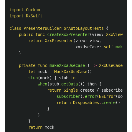
import
Cuckoo
import
RxSwift
class
PresenterBuilderForAutoLayoutTests
{
public
func
createXxxPresenter
(
view
:
XxxViewable
return
XxxPresenter
(
view
:
view
,
xxxUseCase
:
self
.
makeXxx
}
private
func
makeXxxaUseCase
()
->
XxxUseCase
{
let
mock
=
MockXxxUseCase
()
stub
(
mock
)
{
stub
in
when
(
stub
.
getData
())
.
then
{
return
Single
.
create
{
subscriber
in
subscriber
(
.
error
(
NSError
(
domain
return
Disposables
.
create
()
}
}
}
return
mock