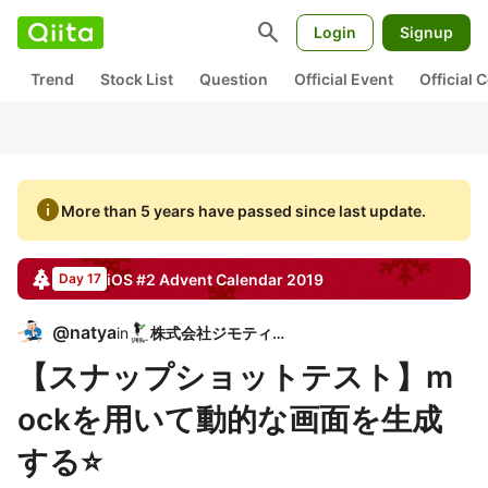
search
Login
Signup
Trend
Stock List
Question
Official Event
Official
info
More than 5 years have passed since last update.
iOS #2
Advent Calendar
2019
Day 17
@
natya
in
株式会社ジモティー
【スナップショットテスト】m
ockを用いて動的な画面を生成
する⭐️