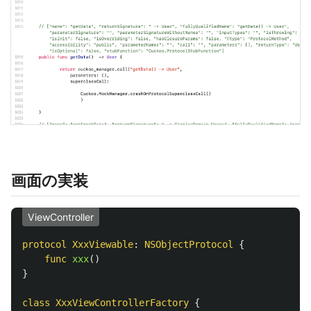
画面の実装
ViewController
protocol
XxxViewable
:
NSObjectProtocol
{
func
xxx
()
}
class
XxxViewControllerFactory
{