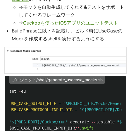
→モックを自動生成してくれる&テストをサポート
してくれるフレームワーク
→
Cuckooを使ったiOSアプリのユニットテスト
BuildPhraseに以下を記載し、ビルド時にUseCaseの
Mockを作成するshellを実行するようにする
プロジェクト/shell/generate_usecase_mocks.sh
set
-
eu
USE_CASE_OUTPUT_FILE
=
"$PROJECT_DIR/Mocks/Generated
USE_CASE_PROTOCOL_INPUT_DIR
=
"${PROJECT_DIR}/Domain
"${PODS_ROOT}/Cuckoo/run"
generate
--
testable
"$PROJ
$USE_CASE_PROTOCOL_INPUT_DIR
/*
.
swift