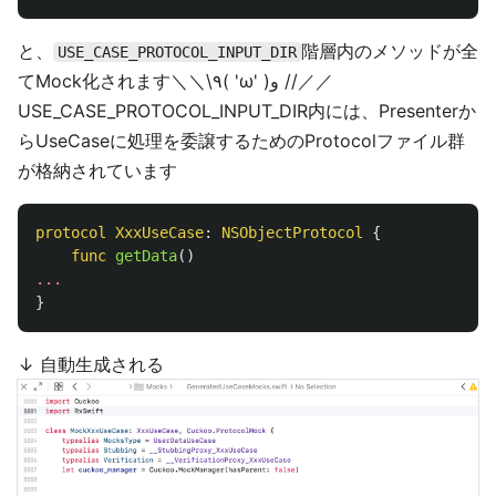
と、
階層内のメソッドが全
USE_CASE_PROTOCOL_INPUT_DIR
てMock化されます＼＼\٩( 'ω' )و //／／
USE_CASE_PROTOCOL_INPUT_DIR内には、Presenterか
らUseCaseに処理を委譲するためのProtocolファイル群
が格納されています
protocol
XxxUseCase
:
NSObjectProtocol
{
func
getData
()
...
}
↓ 自動生成される