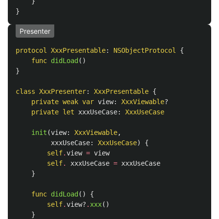
}
}
Presenter
protocol
XxxPresentable
:
NSObjectProtocol
{
func
didLoad
()
}
class
XxxPresenter
:
XxxPresentable
{
private
weak
var
view
:
XxxViewable
?
private
let
xxxUseCase
:
XxxUseCase
init
(
view
:
XxxViewable
,
xxxUseCase
:
XxxUseCase
)
{
self
.
view
=
view
self
.
xxxUseCase
=
xxxUseCase
}
func
didLoad
()
{
self
.
view
?
.
xxx
()
}