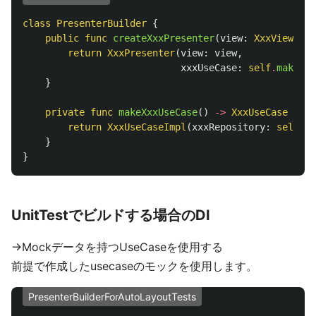
class
PresenterBuilder
{
public
func
createXxxPresenter
(
view
:
XxxViewable
return
XxxPresenter
(
view
:
view
,
xxxUseCase
:
self
.
makeXxx
}
private
func
makeXxxUseCase
()
->
XxxUseCase
{
return
XxxUseCaseImpl
(
xxxRepository
:
self
.
xx
}
}
UnitTestでビルドする場合のDI
→Mockデータを持つUseCaseを使用する
前提で作成したusecaseのモックを使用します。
PresenterBuilderForAutoLayoutTests