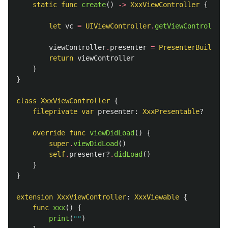
static
func
create
()
->
XxxViewController
{
let
vc
=
UIViewController
.
getViewControllerB
viewController
.
presenter
=
PresenterBuilder
(
return
viewController
}
}
class
XxxViewController
{
fileprivate
var
presenter
:
XxxPresentable
?
override
func
viewDidLoad
()
{
super
.
viewDidLoad
()
self
.
presenter
?
.
didLoad
()
}
}
extension
XxxViewController
:
XxxViewable
{
func
xxx
()
{
print
(
""
)