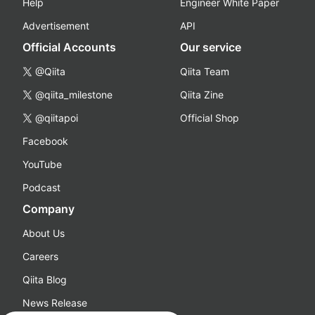
Help
Engineer White Paper
Advertisement
API
Official Accounts
Our service
@Qiita
Qiita Team
@qiita_milestone
Qiita Zine
@qiitapoi
Official Shop
Facebook
YouTube
Podcast
Company
About Us
Careers
Qiita Blog
News Release