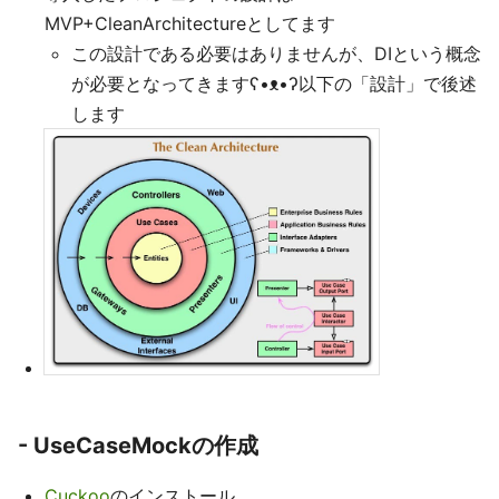
MVP+CleanArchitectureとしてます
この設計である必要はありませんが、DIという概念
が必要となってきますʕ•ᴥ•ʔ以下の「設計」で後述
します
- UseCaseMockの作成
Cuckoo
のインストール