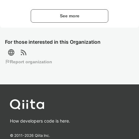
See more
For those interested in this Organization
language
rss_feed
flag
Report organization
How developers code is here.
© 2011-
2026
Qiita Inc.