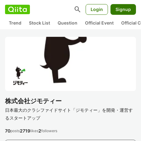
search
Login
Signup
Trend
Stock List
Question
Official Event
Official
株式会社ジモティー
日本最大のクラシファイドサイト「ジモティー」を開発・運営す
るスタートアップ
70
2719
2
posts
likes
followers