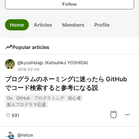
Follow
Home
Articles
Members
Profile
trending_up
Popular articles
@
kyoshidajp
(
Katsuhiko YOSHIDA
)
2018-02-04
プログラムのネーミングに迷ったら GitHub
でコード検索すると参考になる説
Go
GitHub
プログラミング
初心者
新人プログラマ応援
more_horiz
691
@
natya