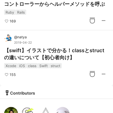
コントローラーからヘルパーメソッドを呼ぶ
Ruby
Rails
more_horiz
169
@
natya
2019-04-22
【swift】イラストで分かる！classとstruct
の違いについて【初心者向け】
Xcode
iOS
class
Swift
struct
more_horiz
155
military_tech
Contributors