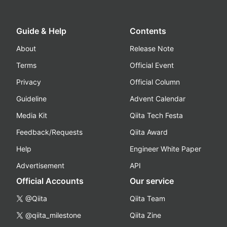
Guide & Help
Contents
About
Release Note
Terms
Official Event
Privacy
Official Column
Guideline
Advent Calendar
Media Kit
Qiita Tech Festa
Feedback/Requests
Qiita Award
Help
Engineer White Paper
Advertisement
API
Official Accounts
Our service
@Qiita
Qiita Team
@qiita_milestone
Qiita Zine