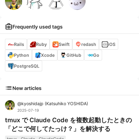
business_center
Frequently used tags
Rails
Ruby
Swift
redash
iOS
Python
Xcode
GitHub
Go
PostgreSQL
list
New articles
@
kyoshidajp
(
Katsuhiko YOSHIDA
)
2025-07-19
tmux で Claude Code を複数起動したときの
「どこで何してたっけ？」を解決する
tmux
Claude
ClaudeCode