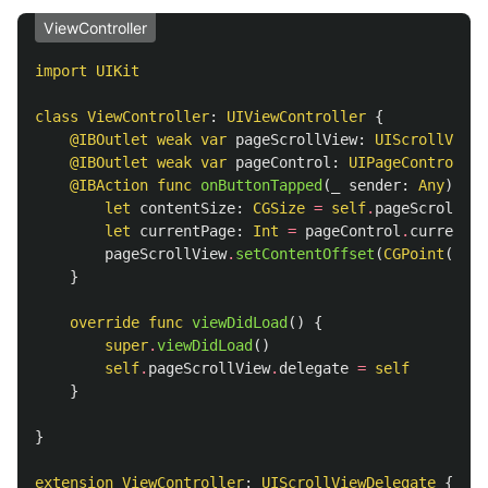
ViewController
import
UIKit
class
ViewController
:
UIViewController
{
@IBOutlet
weak
var
pageScrollView
:
UIScrollView
!
@IBOutlet
weak
var
pageControl
:
UIPageControl
!
@IBAction
func
onButtonTapped
(
_
sender
:
Any
)
{
let
contentSize
:
CGSize
=
self
.
pageScrollVie
let
currentPage
:
Int
=
pageControl
.
currentPa
pageScrollView
.
setContentOffset
(
CGPoint
(
x
:
f
}
override
func
viewDidLoad
()
{
super
.
viewDidLoad
()
self
.
pageScrollView
.
delegate
=
self
}
}
extension
ViewController
:
UIScrollViewDelegate
{