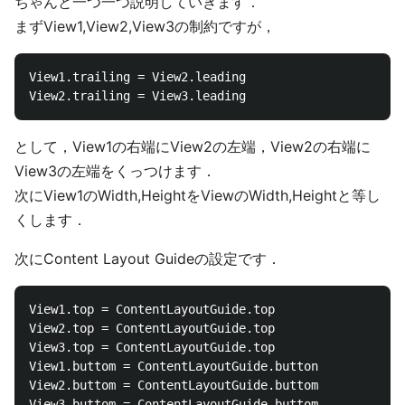
ちゃんと一つ一つ説明していきます．
まずView1,View2,View3の制約ですが，
View1.trailing = View2.leading

として，View1の右端にView2の左端，View2の右端に
View3の左端をくっつけます．
次にView1のWidth,HeightをViewのWidth,Heightと等し
くします．
次にContent Layout Guideの設定です．
View1.top = ContentLayoutGuide.top

View2.top = ContentLayoutGuide.top

View3.top = ContentLayoutGuide.top

View1.buttom = ContentLayoutGuide.button

View2.buttom = ContentLayoutGuide.buttom

View3.buttom = ContentLayoutGuide.buttom
