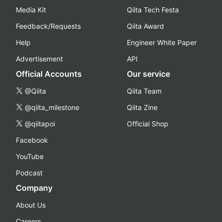
Media Kit
Qiita Tech Festa
Feedback/Requests
Qiita Award
Help
Engineer White Paper
Advertisement
API
Official Accounts
Our service
@Qiita
Qiita Team
@qiita_milestone
Qiita Zine
@qiitapoi
Official Shop
Facebook
YouTube
Podcast
Company
About Us
Careers