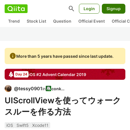
search
Login
Signup
Trend
Stock List
Question
Official Event
Official
info
More than 5 years have passed since last update.
iOS #2
Advent Calendar
2019
Day 24
@
tessy0901
in
conken
UIScrollViewを使ってウォーク
スルーを作る方法
iOS
Swift5
Xcode11