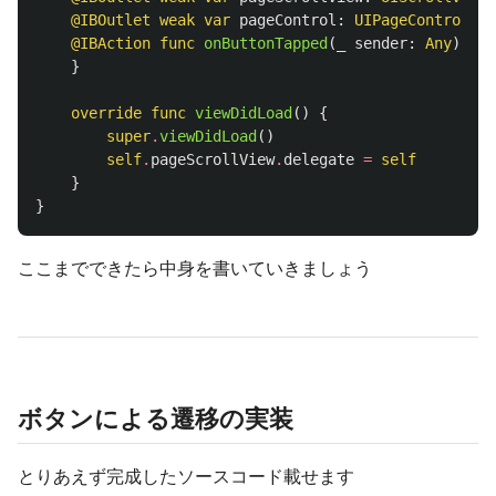
@IBOutlet
weak
var
pageControl
:
UIPageControl
!
@IBAction
func
onButtonTapped
(
_
sender
:
Any
)
{
}
override
func
viewDidLoad
()
{
super
.
viewDidLoad
()
self
.
pageScrollView
.
delegate
=
self
}
}
ここまでできたら中身を書いていきましょう
ボタンによる遷移の実装
とりあえず完成したソースコード載せます