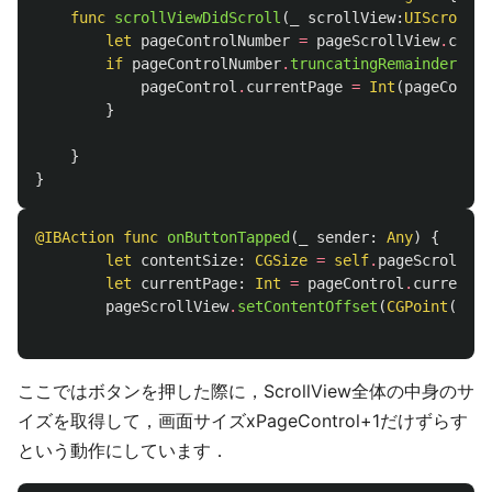
func
scrollViewDidScroll
(
_
scrollView
:
UIScrollVi
let
pageControlNumber
=
pageScrollView
.
conte
if
pageControlNumber
.
truncatingRemainder
(
div
pageControl
.
currentPage
=
Int
(
pageContro
}
}
}
@IBAction
func
onButtonTapped
(
_
sender
:
Any
)
{
let
contentSize
:
CGSize
=
self
.
pageScrollVie
let
currentPage
:
Int
=
pageControl
.
currentPa
pageScrollView
.
setContentOffset
(
CGPoint
(
x
:
f
ここではボタンを押した際に，ScrollView全体の中身のサ
イズを取得して，画面サイズxPageControl+1だけずらす
という動作にしています．