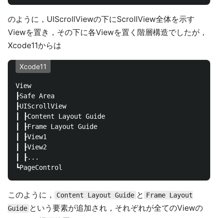
のように，UIScrollViewの下にScrollView全体を示す
Viewを置き，その下に各Viewを置く階層構造でしたが，
Xcode11からは
Xcode11
View

┠Safe Area

┠UIScrollView

┃ ┠Content Layout Guide

┃ ┠Frame Layout Guide

┃ ┠View1

┃ ┠View2

┃ ┠...

このように，
と
Content Layout Guide
Frame Layout
という要素が追加され，それぞれが全てのViewの
Guide