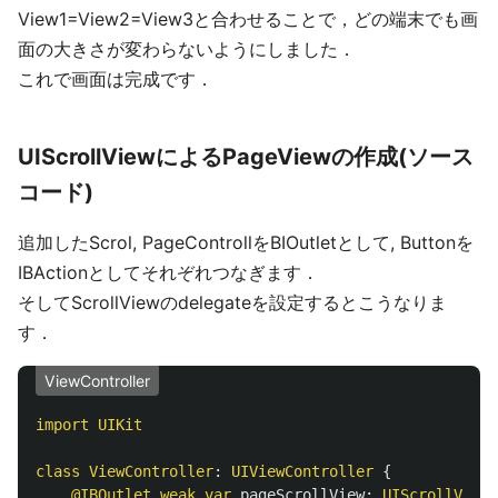
View1=View2=View3と合わせることで，どの端末でも画
面の大きさが変わらないようにしました．
これで画面は完成です．
UIScrollViewによるPageViewの作成(ソース
コード)
追加したScrol, PageControllをBIOutletとして, Buttonを
IBActionとしてそれぞれつなぎます．
そしてScrollViewのdelegateを設定するとこうなりま
す．
ViewController
import
UIKit
class
ViewController
:
UIViewController
{
@IBOutlet
weak
var
pageScrollView
:
UIScrollView
!