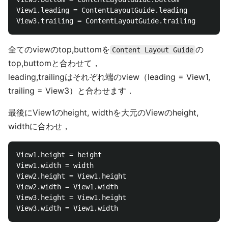
View1.leading = ContentLayoutGuide.leading

全てのviewのtop,buttomを
の
Content Layout Guide
top,buttomと合わせて，
leading,trailingはそれぞれ端のview（leading = View1,
trailing = View3）と合わせます．
最後にView1のheight, widthを大元のViewのheight,
widthに合わせ，
View1.height = height

View1.width = width

View2.height = View1.height

View2.width = View1.width

View3.height = View1.height
