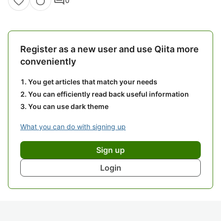
comment
0
Register as a new user and use Qiita more
conveniently
You get articles that match your needs
You can efficiently read back useful information
You can use dark theme
What you can do with signing up
Sign up
Login