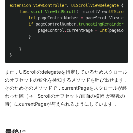
extension
ViewController
:
UIScrollViewDelegate
{
func
scrollViewDidScroll
(
_
scrollView
:
UIScrollVi
let
pageControlNumber
=
pageScrollView
.
conte
if
pageControlNumber
.
truncatingRemainder
(
div
pageControl
.
currentPage
=
Int
(
pageContro
}
}
}
また，UIScrollのdelegateを指定しているためスクロール
のオフセットの変化を検知するメソッドを呼び出せます．
そのためそのメソッドで，currentPageをスクロールが終
わった際（→ Scrollのオフセット/画面の横幅 が整数の
時）にcurrentPageが与えられるようにしています．
最後に