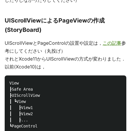
したりしなかったりしてください）
UIScrollViewによるPageViewの作成
(StoryBoard)
UIScrollViewとPageControlの設置や設定は，
この記事
参
考にしてください（丸投げ）
それとXcode11からUIScrollViewの方式が変わりました．
以前(Xcode10)は，
View

┠Safe Area

┠UIScrollView

┃ ┗View

┃   ┠View1

┃   ┠View2

┃   ┠...
