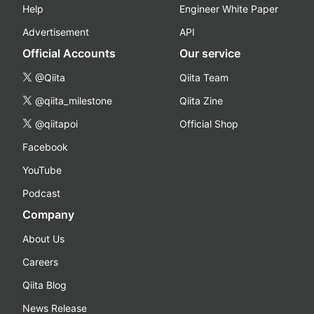
Help
Engineer White Paper
Advertisement
API
Official Accounts
Our service
@Qiita
Qiita Team
@qiita_milestone
Qiita Zine
@qiitapoi
Official Shop
Facebook
YouTube
Podcast
Company
About Us
Careers
Qiita Blog
News Release