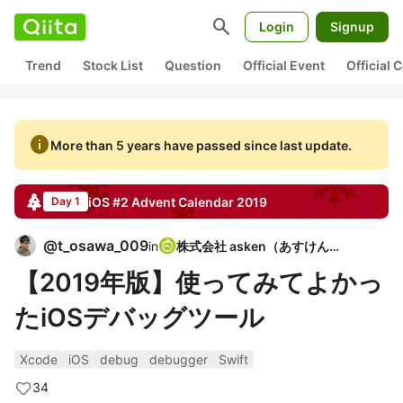
search
Login
Signup
Trend
Stock List
Question
Official Event
Official
info
More than 5 years have passed since last update.
iOS #2
Advent Calendar
2019
Day 1
@
t_osawa_009
in
株式会社 asken（あすけん）
【2019年版】使ってみてよかっ
たiOSデバッグツール
Xcode
iOS
debug
debugger
Swift
34