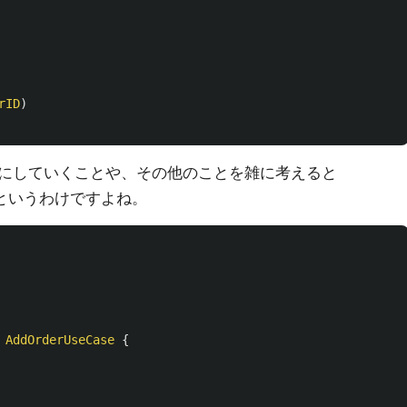
rID
)
にしていくことや、その他のことを雑に考えると
というわけですよね。
AddOrderUseCase
{