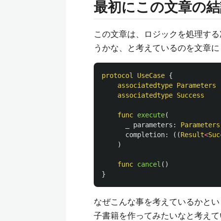
最初にこの文章の結
この文章は、ロジックを処理する
うかな、と考えているのを文章に
protocol
UseCase
{
associatedtype
Parameters
associatedtype
Success
func
execute
(
_
parameters
:
Parameters
completion
:
((
Result
<
Suc
)
func
cancel
()
}
なぜこんな事を考えているかという
子書籍を作ってみたいなと考えて