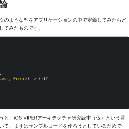
論
次のような型をアプリケーションの中で定義してみたらど
してみたものです。
,
cess
,
Error
>
)
->
())?
と、iOS VIPERアーキテクチャ研究読本（仮）という電
いて、まずはサンプルコードを作ろうとしているためで