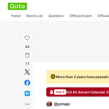
Trend
Stock List
Question
Official Event
Offici
44
17
info
More than 3 years have passed s
iOS #2
Advent Calendar
2
Day 2
more_horiz
@
yimajo