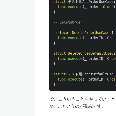
struct
テスト用AddOrderUseCase
:
func
execute
(
_
order
:
Order
)
}
// DeleteOrder
protocol
DeleteOrderUseCase
{
func
execute
(
_
orderID
:
Orde
}
struct
DeleteOrderDefaultUseCa
func
execute
(
_
orderID
:
Orde
}
struct
テスト用OrderDefaultUseC
func
execute
(
_
orderID
:
Orde
}
で、こういうことをやっていくと
か。...というのが発端です。