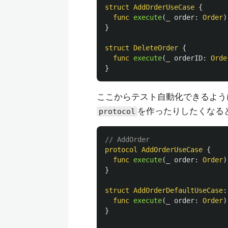
struct
AddOrderUseCase
{
func
execute
(
_
order
:
Order
)
}
struct
DeleteOrder
{
func
execute
(
_
orderID
:
Orde
}
ここからテスト自動化できるよう
を作ったりしたくなる
protocol
// AddOrder
protocol
AddOrderUseCase
{
func
execute
(
_
order
:
Order
)
}
struct
AddOrderDefaultUseCase
:
func
execute
(
_
order
:
Order
)
}