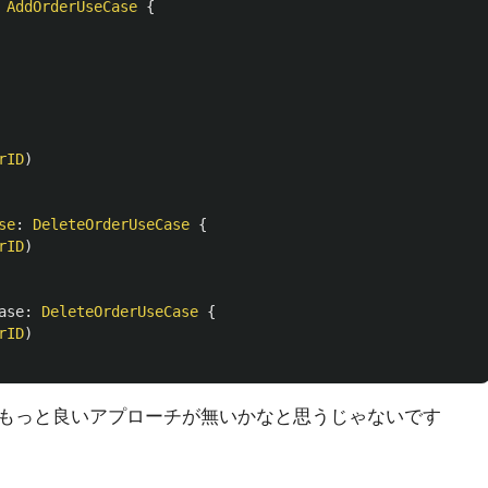
AddOrderUseCase
{
rID
)
se
:
DeleteOrderUseCase
{
rID
)
ase
:
DeleteOrderUseCase
{
rID
)
もっと良いアプローチが無いかなと思うじゃないです