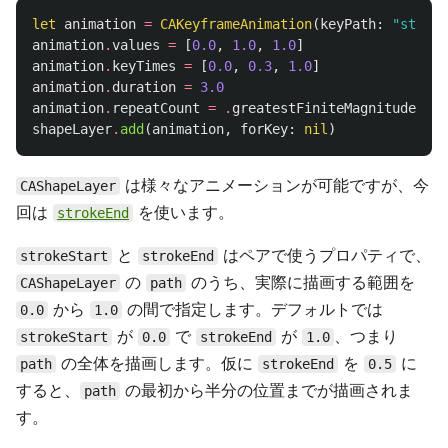
let
animation
=
CAKeyframeAnimation
(
keyPath
:
"stroke
animation
.
values
=
[
0.0
,
1.0
,
1.0
]
animation
.
keyTimes
=
[
0.0
,
0.3
,
1.0
]
animation
.
duration
=
3.0
animation
.
repeatCount
=
.
greatestFiniteMagnitude
shapeLayer
.
add
(
animation
,
forKey
:
nil
)
は様々なアニメーションが可能ですが、今
CAShapeLayer
回は
を使います。
strokeEnd
と
はペアで使うプロパティで、
strokeStart
strokeEnd
の
のうち、実際に描画する範囲を
CAShapeLayer
path
から
の間で指定します。デフォルトでは
0.0
1.0
が
で
が
、つまり
strokeStart
0.0
strokeEnd
1.0
の全体を描画します。仮に
を
に
path
strokeEnd
0.5
すると、
の最初から半分の位置までが描画されま
path
す。