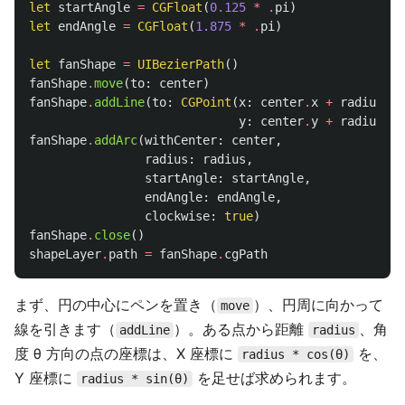
let
startAngle
=
CGFloat
(
0.125
*
.
pi
)
let
endAngle
=
CGFloat
(
1.875
*
.
pi
)
let
fanShape
=
UIBezierPath
()
fanShape
.
move
(
to
:
center
)
fanShape
.
addLine
(
to
:
CGPoint
(
x
:
center
.
x
+
radius
*
y
:
center
.
y
+
radius
*
fanShape
.
addArc
(
withCenter
:
center
,
radius
:
radius
,
startAngle
:
startAngle
,
endAngle
:
endAngle
,
clockwise
:
true
)
fanShape
.
close
()
shapeLayer
.
path
=
fanShape
.
cgPath
まず、円の中心にペンを置き（
）、円周に向かって
move
線を引きます（
）。ある点から距離
、角
addLine
radius
度 θ 方向の点の座標は、X 座標に
を、
radius * cos(θ)
Y 座標に
を足せば求められます。
radius * sin(θ)