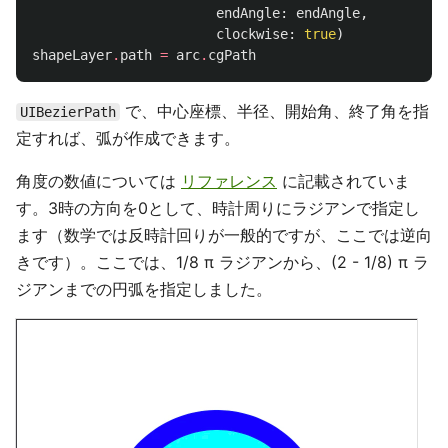
endAngle
:
endAngle
,
clockwise
:
true
)
shapeLayer
.
path
=
arc
.
cgPath
で、中心座標、半径、開始角、終了角を指
UIBezierPath
定すれば、弧が作成できます。
角度の数値については
リファレンス
に記載されていま
す。3時の方向を0として、時計周りにラジアンで指定し
ます（数学では反時計回りが一般的ですが、ここでは逆向
きです）。ここでは、1/8 π ラジアンから、(2 - 1/8) π ラ
ジアンまでの円弧を指定しました。