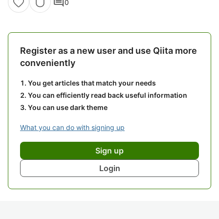
comment
0
Register as a new user and use Qiita more
conveniently
You get articles that match your needs
You can efficiently read back useful information
You can use dark theme
What you can do with signing up
Sign up
Login