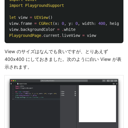
import
PlaygroundSupport
let
view
=
UIView
()
view
.
frame
=
CGRect
(
x
:
0
,
y
:
0
,
width
:
400
,
height
:
view
.
backgroundColor
=
.
white
PlaygroundPage
.
current
.
liveView
=
view
View のサイズはなんでも良いですが、とりあえず
400x400 にしておきました。次のように白い View が表
示されます。