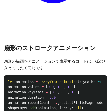
扇形のストロークアニメーション
扇形の描画をアニメーションで表示するコードは、弧のと
きとまったく同じです。
let
animation
=
CAKeyframeAnimation
(
keyPath
:
"stroke
animation
.
values
=
[
0.0
,
1.0
,
1.0
]
animation
.
keyTimes
=
[
0.0
,
0.3
,
1.0
]
animation
.
duration
=
3.0
animation
.
repeatCount
=
.
greatestFiniteMagnitude
shapeLayer
.
add
(
animation
,
forKey
:
nil
)