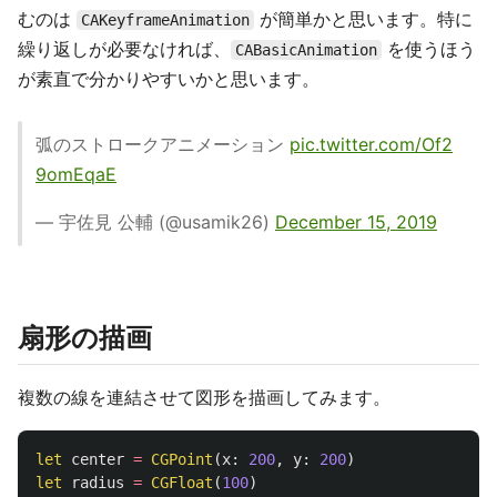
むのは
が簡単かと思います。特に
CAKeyframeAnimation
繰り返しが必要なければ、
を使うほう
CABasicAnimation
が素直で分かりやすいかと思います。
弧のストロークアニメーション
pic.twitter.com/Of2
9omEqaE
— 宇佐見 公輔 (@usamik26)
December 15, 2019
扇形の描画
複数の線を連結させて図形を描画してみます。
let
center
=
CGPoint
(
x
:
200
,
y
:
200
)
let
radius
=
CGFloat
(
100
)