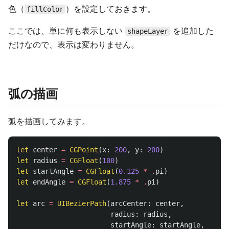
色（
）を設定しておきます。
fillColor
ここでは、単に何も表示しない
を追加した
shapeLayer
だけなので、表示は変わりません。
弧の描画
弧を描画してみます。
let
center
=
CGPoint
(
x
:
200
,
y
:
200
)
let
radius
=
CGFloat
(
100
)
let
startAngle
=
CGFloat
(
0.125
*
.
pi
)
let
endAngle
=
CGFloat
(
1.875
*
.
pi
)
let
arc
=
UIBezierPath
(
arcCenter
:
center
,
radius
:
radius
,
startAngle
:
startAngle
,