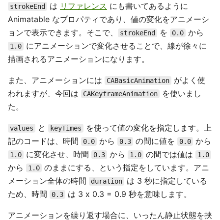
は
リファレンス
にも書いてあるように
strokeEnd
Animatable なプロパティであり、値の変化をアニメーシ
ョンで表示できます。そこで、
を
から
strokeEnd
0.0
にアニメーションで変化させることで、線が徐々に
1.0
描画されるアニメーションになります。
また、アニメーションには
がよく使
CABasicAnimation
われますが、今回は
を使いまし
CAKeyframeAnimation
た。
と
を使って値の変化を指定します。上
values
keyTimes
記のコードは、時間
から
の間に値を
から
0.0
0.3
0.0
に変化させ、時間
から
の間では値は
1.0
0.3
1.0
1.0
から
のままにする、という指定をしています。アニ
1.0
メーション全体の時間
は 3 秒に指定している
duration
ため、時間
は 3 x 0.3 = 0.9 秒を意味します。
0.3
アニメーションを繰り返す場合に、いったん静止状態を挟