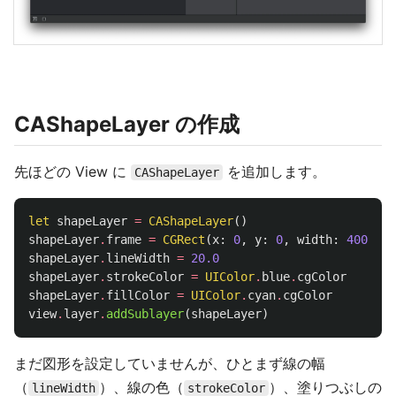
CAShapeLayer の作成
先ほどの View に
を追加します。
CAShapeLayer
let
shapeLayer
=
CAShapeLayer
()
shapeLayer
.
frame
=
CGRect
(
x
:
0
,
y
:
0
,
width
:
400
,
he
shapeLayer
.
lineWidth
=
20.0
shapeLayer
.
strokeColor
=
UIColor
.
blue
.
cgColor
shapeLayer
.
fillColor
=
UIColor
.
cyan
.
cgColor
view
.
layer
.
addSublayer
(
shapeLayer
)
まだ図形を設定していませんが、ひとまず線の幅
（
）、線の色（
）、塗りつぶしの
lineWidth
strokeColor