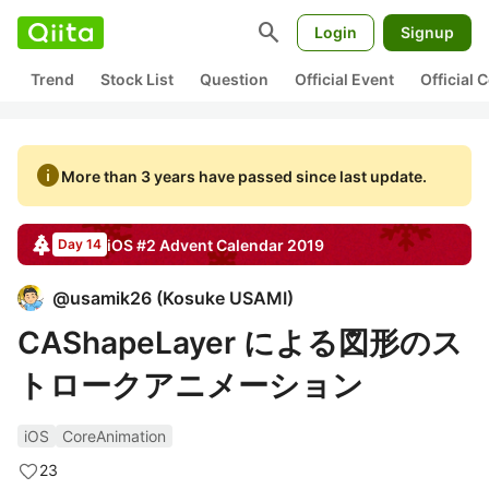
search
Login
Signup
Trend
Stock List
Question
Official Event
Official
info
More than 3 years have passed since last update.
iOS #2
Advent Calendar
2019
Day 14
@
usamik26
(
Kosuke USAMI
)
CAShapeLayer による図形のス
トロークアニメーション
iOS
CoreAnimation
23