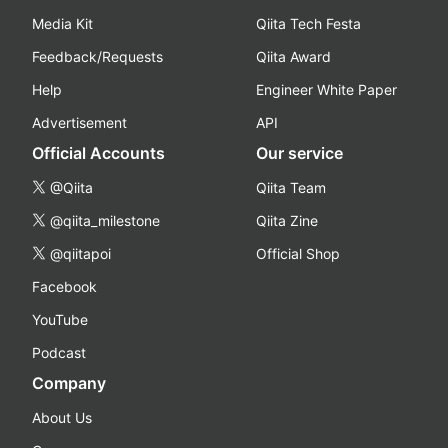
Media Kit
Qiita Tech Festa
Feedback/Requests
Qiita Award
Help
Engineer White Paper
Advertisement
API
Official Accounts
Our service
@Qiita
Qiita Team
@qiita_milestone
Qiita Zine
@qiitapoi
Official Shop
Facebook
YouTube
Podcast
Company
About Us