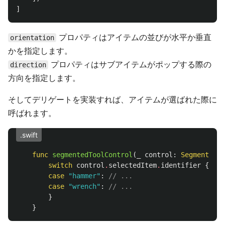
]
プロパティはアイテムの並びが水平か垂直
orientation
かを指定します。
プロパティはサブアイテムがポップする際の
direction
方向を指定します。
そしてデリゲートを実装すれば、アイテムが選ばれた際に
呼ばれます。
.swift
func
segmentedToolControl
(
_
control
:
SegmentedTo
switch
control
.
selectedItem
.
identifier
{
case
"hammer"
:
// ...
case
"wrench"
:
// ...
}
}