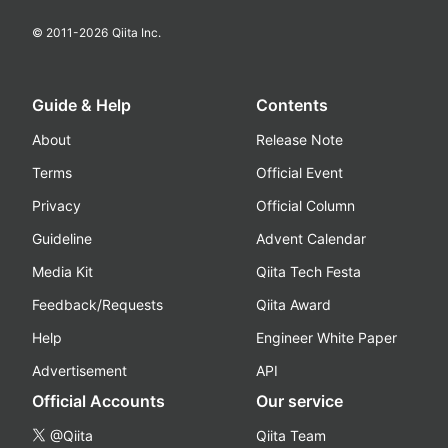
© 2011-
2026
Qiita Inc.
Guide & Help
Contents
About
Release Note
Terms
Official Event
Privacy
Official Column
Guideline
Advent Calendar
Media Kit
Qiita Tech Festa
Feedback/Requests
Qiita Award
Help
Engineer White Paper
Advertisement
API
Official Accounts
Our service
@Qiita
Qiita Team