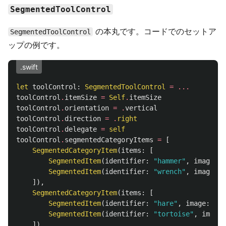
SegmentedToolControl
の本丸です。コードでのセットア
SegmentedToolControl
ップの例です。
.swift
let
toolControl
:
SegmentedToolControl
=
...
toolControl
.
itemSize
=
Self
.
itemSize
toolControl
.
orientation
=
.
vertical
toolControl
.
direction
=
.
right
toolControl
.
delegate
=
self
toolControl
.
segmentedCategoryItems
=
[
SegmentedCategoryItem
(
items
:
[
SegmentedItem
(
identifier
:
"hammer"
,
image
:
U
SegmentedItem
(
identifier
:
"wrench"
,
image
:
U
]),
SegmentedCategoryItem
(
items
:
[
SegmentedItem
(
identifier
:
"hare"
,
image
:
UII
SegmentedItem
(
identifier
:
"tortoise"
,
image
:
])