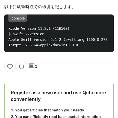
以下に執筆時点での環境を記します。
.console
Xcode Version 11.2.1 (11B500)

$ swift --version

Apple Swift version 5.1.2 (swiftlang-1100.0.278 clan
comment
0
Register as a new user and use Qiita more
conveniently
You get articles that match your needs
You can efficiently read back useful information