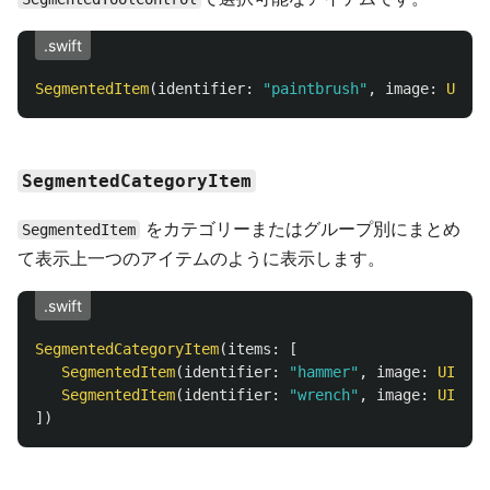
.swift
SegmentedItem
(
identifier
:
"paintbrush"
,
image
:
UIIma
SegmentedCategoryItem
をカテゴリーまたはグループ別にまとめ
SegmentedItem
て表示上一つのアイテムのように表示します。
.swift
SegmentedCategoryItem
(
items
:
[
SegmentedItem
(
identifier
:
"hammer"
,
image
:
UIImag
SegmentedItem
(
identifier
:
"wrench"
,
image
:
UIImag
])