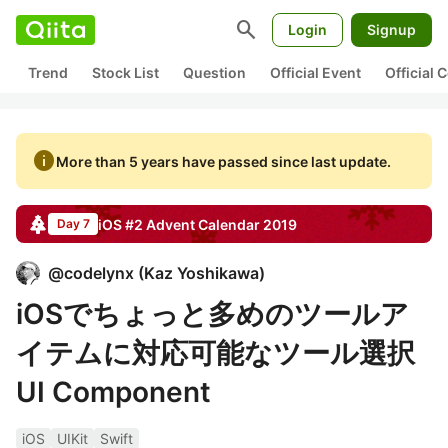
search
Login
Signup
Trend
Stock List
Question
Official Event
Official
info
More than 5 years have passed since last update.
iOS #2
Advent Calendar
2019
Day 7
@
codelynx
(
Kaz Yoshikawa
)
iOSでちょっと多めのツールア
イテムに対応可能なツール選択
UI Component
iOS
UIKit
Swift