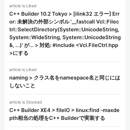
article is Liked
C++ Builder 10.2 Tokyo > [ilink32 エラー] Err
or: 未解決の外部シンボル '__fastcall Vcl::Filec
trl::SelectDirectory(System::UnicodeString,
System::WideString, System::UnicodeString
&, ...)' が... > 対処: #include <Vcl.FileCtrl.hpp
>にする
article is Liked
naming > クラス名をnamespace名と同じには
しないこと
article is Stocked
C++ Builder XE4 > fileIO > linux:find -maxde
pth相当の処理をC++ Builderで実装する