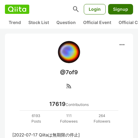
search
Login
Signup
Trend
Stock List
Question
Official Event
Official
more_horiz
@7of9
rss_feed
17619
Contributions
6193
111
264
Posts
Followees
Followers
[2022-07-17 Qiitaは無期限の停止]
