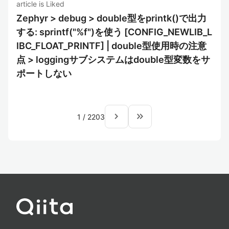
article is Liked
Zephyr > debug > double型をprintk()で出力
する: sprintf("%f")を使う [CONFIG_NEWLIB_L
IBC_FLOAT_PRINTF] | double型使用時の注意
点 > loggingサブシステムはdouble型変数をサ
ポートしない
navigate_next
keyboard_double_arrow_right
1
/
2203