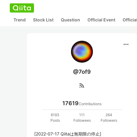
Trend
Stock List
Question
Official Event
Offici
more_horiz
@7of9
rss_feed
17619
Contributions
6193
111
264
Posts
Followees
Followers
[2022-07-17 Qiitaは無期限の停止]
