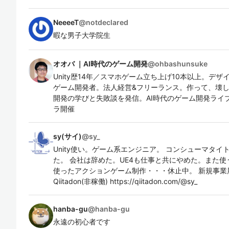
NeeeeT
@
notdeclared
暇な男子大学院生
オオバ ｜AI時代のゲーム開発
@
ohbashunsuke
Unity歴14年／スマホゲーム立ち上げ10本以上。デ
ゲーム開発者。法人経営&フリーランス。作って、壊して
開発の学びと失敗談を発信。AI時代のゲーム開発ライブ
ラ開催
sy(サイ)
@
sy_
Unity使い。ゲーム系エンジニア。 コンシューマタ
た。 会社は辞めた。UE4も仕事と共にやめた。また使う
使ったアクションゲーム制作・・・休止中。 新規事業展開 https:
Qiitadon(非稼働) https://qiitadon.com/@sy_
hanba-gu
@
hanba-gu
永遠の初心者です