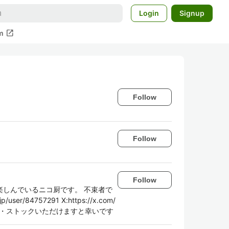
Login
Signup
open_in_new
m
Follow
Follow
Follow
しんでいるニコ厨です。 不束者で
r/84757291 X:https://x.com/
いね・ストックいただけますと幸いです