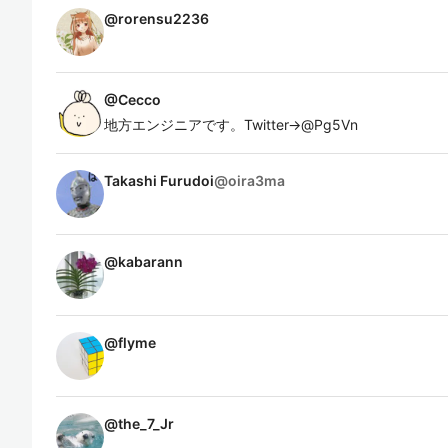
@
rorensu2236
@
Cecco
地方エンジニアです。Twitter→@Pg5Vn
Takashi Furudoi
@
oira3ma
@
kabarann
@
flyme
@
the_7_Jr