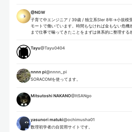
@
NGW
子育て中エンジニア / 39歳 / 独立系SIer 8年→小規
モートで働いています。時間もなければ金もない危機
まで仕事で噛ってきたことをまずは体系的に整理する
Tayu
@
Tayu0404
nnnn pi
@
nnnn_pi
SORACOMを使ってます。
Mitsutoshi NAKANO
@
ItSANgo
yasunori matuki
@
ochimusha01
数理初学者の自習用サイトです。