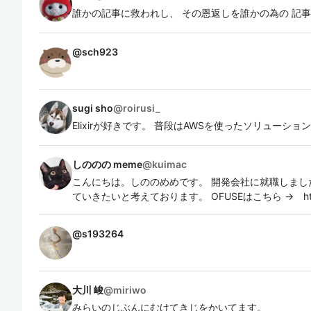
誰かの記事に救われし、 その恩返しを誰かの為の 記
@
sch923
sugi sho
@
roirusi_
Elixirが好きです。 普段はAWSを使ったソリューシ
しののの meme
@
kuimac
こんにちは。しののめめです。 開発会社に就職しまし
ていきたいと考えております。 OFUSEはこちら → https://
@
s193264
大川 峻
@
miriwo
みらいのじぶんにむけてきじをかいてます。