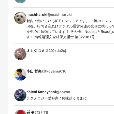
mashharuki
@
mashharuki
都内で働いているICTエンジニアです。 一流のエン
現在、暗号資産及びデジタル通貨関連の業務に携わっ
を中心に勉強しています！ その他、Node.jsとReact.js
す！ 情報処理安全確保支援士 第022981号
オカダ スミス
@
0kda2sj
小山 哲央
@
tkoyama010
Koichi Kobayashi
@
covao
テクノロジー愛好家 / 興味赴くままに
🐱 🍓
@
SFITB