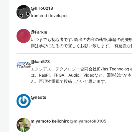
@
hiro0218
frontend developer
@
Farkle
いつまでも初心者です. 既出の内容の執筆,車輪の再発
摘は学びになるので宜しくお願い致します。 有意義な
@
kan573
エクシアス・テクノロジー合同会社(Exias Technologie
は、RasPi、FPGA、Audio、Videoなど。回路
ん。再現性重視で投稿したいと思います。
@
naots
miyamoto keiichiro
@
miyamotok0105