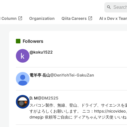
search
open_in_new
open_in_new
al Column
Organization
Qiita Careers
AI x Dev x Tea
Followers
@
koku1522
電羊亭 岳山
@
DenYohTei-GakuZan
D. M
@
DM2525
スパコン製作、無線、登山、ドライブ、サイエンスを楽
すがよろしくお願いします。 ニコ：https://nicovideo.jp/use
dmepjp 依頼等ご自由に ディアちゃんマジ天使 い