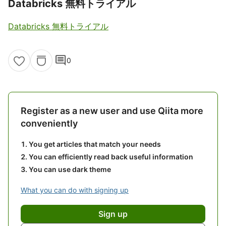
Databricks 無料トライアル
Databricks 無料トライアル
comment
0
Register as a new user and use Qiita more
conveniently
You get articles that match your needs
You can efficiently read back useful information
You can use dark theme
What you can do with signing up
Sign up