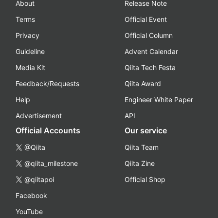
About
Release Note
Terms
Official Event
Privacy
Official Column
Guideline
Advent Calendar
Media Kit
Qiita Tech Festa
Feedback/Requests
Qiita Award
Help
Engineer White Paper
Advertisement
API
Official Accounts
Our service
@Qiita
Qiita Team
@qiita_milestone
Qiita Zine
@qiitapoi
Official Shop
Facebook
YouTube