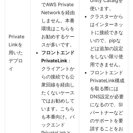
Unity Catalgを
でAWS Private
使います。
Networkを経由
クラスターから
しません。本番
はインターネッ
環境はこちらを
トに接続できな
Private
お勧めするケー
いので、pipな
Linkを
スが多いです。
どは追加の設定
用いた
フロントエンド
をしない限り使
デプロ
PrivateLink
：
用できません。
イ
クライアントか
フロントエンド
らの接続でも公
PrivateLink構成
衆回線を経由し
を取る際には
たくないケース
DNS設定が必要
ではお勧めして
になるので、SI
います。こちら
パートナーなど
も本番向け。バ
のサポートを要
ックエンド
請することをお
PrivateLinkと