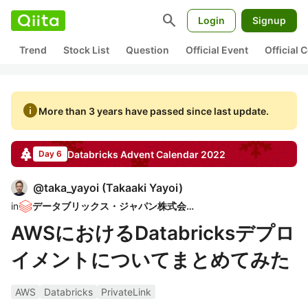
search
Login
Signup
Trend
Stock List
Question
Official Event
Official
info
More than 3 years have passed since last update.
Databricks
Advent Calendar
2022
Day 6
@
taka_yayoi
(
Takaaki Yayoi
)
in
データブリックス・ジャパン株式会社
AWSにおけるDatabricksデプロ
イメントについてまとめてみた
AWS
Databricks
PrivateLink